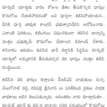
మార్కెట్ యార్డుకు వారం రోజుల క్రితం తీసుకొచ్చిన ధాన్యం
కొనుగోలు చేయకపోవడంతో అవి పూర్తిగా తడిసిపోయాయని..
దీనికి పూర్తి బాధ్యత కాంగ్రెస్ ప్రభుత్వానిదేనని ఆరోపించారు.
ఎలాంటి షరతులు, కటింగులు విధించకుండా తడిసిన ధాన్యాన్ని
మొత్తం ప్రభుత్వమే కొనుగోలు చేయాలని డిమాండ్ చేశారు.
శనివారం ఉదయం కురిసిన భారీ వర్షానికి సిద్దిపేట మార్కెట్
యార్డులో అమ్మకానికి తీసుకువచ్చిన వరి ధాన్యం మొత్తం తడిసి
ముద్దయింది.
తడిసిన వరి ధాన్యం కల్లాలను బీఆర్ఎస్ నాయకులు మచ్చ
వేణుగోపాల్ రెడ్డి, దరిపల్లి శ్రీనివాస్ లు పరిశీలించి రైతుల సాధక
బాధకాలు అడిగి తెలుసుకున్నారు. అనంతరం వారు మాట్లాడుతూ..
మార్కెట్ యార్డ్ కు వచ్చిన ధాన్యాన్ని సరైన సమయంలో కొనుగోలు