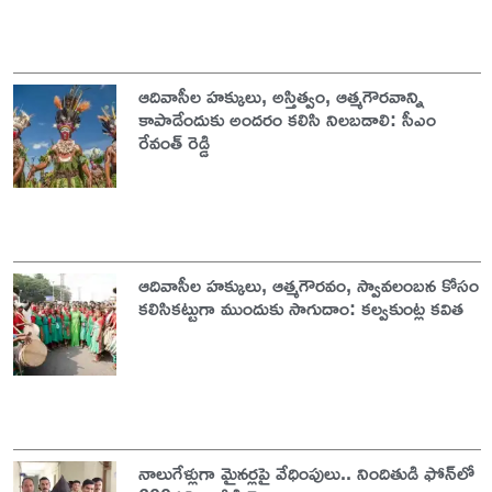
ఆదివాసీల హక్కులు, అస్తిత్వం, ఆత్మగౌరవాన్ని
కాపాడేందుకు అందరం కలిసి నిలబడాలి: సీఎం
రేవంత్ రెడ్డి
ఆదివాసీల హక్కులు, ఆత్మగౌరవం, స్వావలంబన కోసం
కలిసికట్టుగా ముందుకు సాగుదాం: కల్వకుంట్ల కవిత
నాలుగేళ్లుగా మైనర్లపై వేధింపులు.. నిందితుడి ఫోన్‌లో