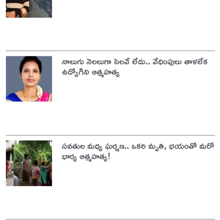
నాలుగు నెలలుగా సెలవే లేదు.. వేధింపులు తాళలేక
ఉద్యోగిని ఆత్మహత్య
సవతుల మధ్య ఘర్షణ.. ఒకరి మృతి, భయంతో మరో
భార్య ఆత్మహత్య!