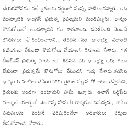
చేయకపోవడం వల్లే రైతులకు వర్షంతో ముప్పు వాటిలిందన్నారు. ఇది
ముమ్మాటికి కాంగ్రెస్ ప్రభుత్వ వైఫల్యమని మండిపడ్డారు. ధాన్యం
కొనుగోలులో అలసత్వానికి గల కారణాలను పరిశీలించి వెంటనే
కొనుగోలు ప్రారంభించాలని.. తడిసిన వరి ధాన్యాన్ని ఎలాంటి
కటింగులు లేకుండా కొనుగోలు చేయాలని డిమాండ్ చేశారు. గత
బీఆర్ఎస్ ప్రభుత్వ హయాంలో తడిసిన వరి ధాన్యాన్ని ఒక్క గింజ
లేకుండా ప్రభుత్వమే కొనుగోలు చేసిందని గుర్తు చేశారు.తడిసిన
ధాన్యం కొనుగోలు చేసేంతవరకు రైతుల పక్షాన పోరాటం చేస్తామని,
రైతులకు అండగా ఉంటామని హామీ ఇచ్చారు. అలాగే సిద్దిపేట
మార్కెట్ యార్డులో నెలకొన్న హమాలీ కార్మికుల సమస్యను, లారీల
సమస్యలను వెంటనే పరిష్కరించేలా అధికారులు చర్యలు
తీసుకోవాలని కోరారు.