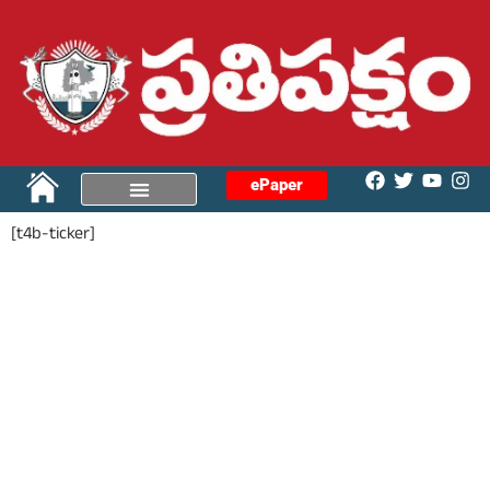
ePaper
[t4b-ticker]