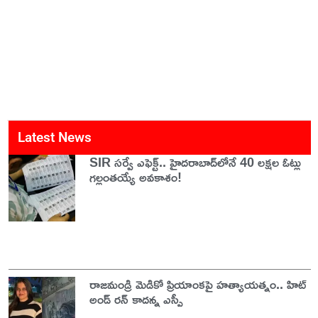
Latest News
SIR సర్వే ఎఫెక్ట్.. హైదరాబాద్‌లోనే 40 లక్షల ఓట్లు
గల్లంతయ్యే అవకాశం!
రాజమండ్రి మెడికో ప్రియాంకపై హత్యాయత్నం.. హిట్
అండ్ రన్ కాదన్న ఎస్పీ