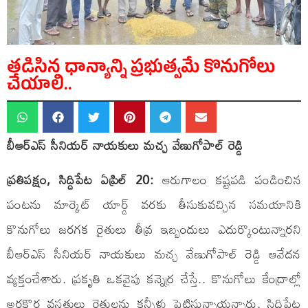
తడిసిన ధాన్యాన్ని ప్రభుత్వమే కొనుగోలు
చేయాలి..
బీఆర్ఎస్ సీనియర్ నాయకులు మచ్చ వేణుగోపాల్ రెడ్డి
ప్రతిపక్షం, సిద్దిపేట ఏప్రిల్ 20:
ఆరుగాలం కష్టపడి పండించిన
పంటను మార్కెట్ యార్డ్ వరకు తీసుకువచ్చిన సమయానికి
కొనుగోలు జరగక రైతులు తీవ్ర ఇబ్బందులు ఎదుర్కొంటున్నారని
బీఆర్ఎస్ సీనియర్ నాయకులు మచ్చ వేణుగోపాల్ రెడ్డి ఆవేదన
వ్యక్తంచేశారు. ప్రకృతి ఒకవైపు కన్నెర్ర చేస్తే.. కొనుగోలు కేంద్రాల్లో
అరకొర వసతులు రైతులను కన్నీళ్లు పెట్టిస్తున్నాయన్నారు. సిద్దిపేట