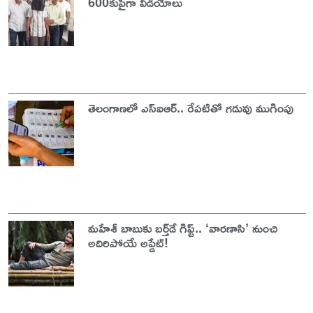
600కుపైగా వీడియోలు
తెలంగాణలో ఎస్‌ఐఆర్‌.. రేపటితో గడువు ముగింపు
మహేశ్ బాబుకు బర్త్‌డే గిఫ్ట్.. ‘వారణాసి’ నుంచి
అదిరిపోయే అప్డేట్!