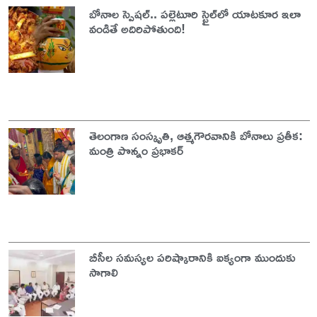
బోనాల స్పెషల్.. పల్లెటూరి స్టైల్‌లో యాటకూర ఇలా
వండితే అదిరిపోతుంది!
తెలంగాణ సంస్కృతి, ఆత్మగౌరవానికి బోనాలు ప్రతీక:
మంత్రి పొన్నం ప్రభాకర్
బీసీల సమస్యల పరిష్కారానికి ఐక్యంగా ముందుకు
సాగాలి