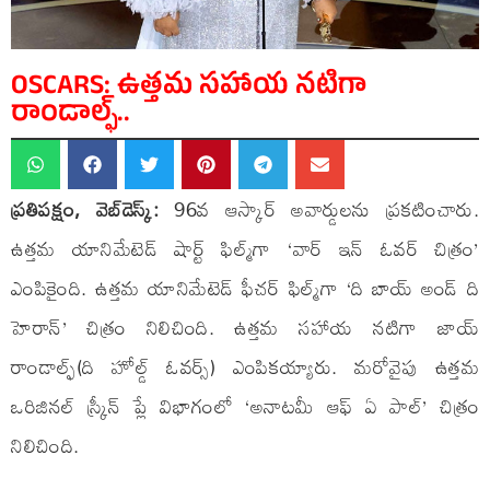
OSCARS: ఉత్తమ సహాయ నటిగా
రాండాల్ఫ్..
ప్రతిపక్షం, వెబ్‌డెస్క్:
96వ ఆస్కార్ అవార్డులను ప్రకటించారు.
ఉత్తమ యానిమేటెడ్ షార్ట్ ఫిల్మ్‌గా ‘వార్ ఇన్ ఓవర్ చిత్రం’
ఎంపికైంది. ఉత్తమ యానిమేటెడ్ ఫీచర్ ఫిల్మ్‌గా ‘ది బాయ్ అండ్ ది
హెరాన్’ చిత్రం నిలిచింది. ఉత్తమ సహాయ నటిగా జాయ్
రాండాల్ఫ్(ది హోల్డ్ ఓవర్స్) ఎంపికయ్యారు. మరోవైపు ఉత్తమ
ఒరిజినల్ స్క్రీన్ ప్లే విభాగంలో ‘అనాటమీ ఆఫ్ ఏ పాల్’ చిత్రం
నిలిచింది.