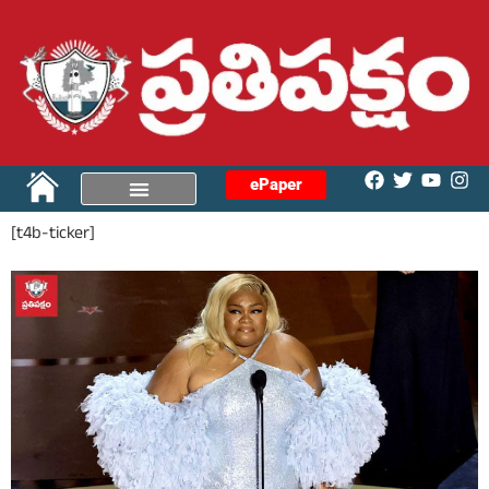
ePaper
[t4b-ticker]