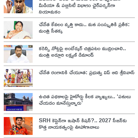
మీడియా & పబ్లిసిటీ విభాగం ఛైర్‌పర్సన్‌గా
నియామకం
చేనేత కేవలం వృత్తి కాదు.. మన సంస్కృతికి ప్రతీక:
మంత్రి సీతక్క
కరెన్సీ నోట్లపై అంబేడ్కర్ చిత్రపటం ముద్రించాలి..
మంత్రి అడ్లూరి లక్ష్మణ్ డిమాండ్
చేనేత రంగానికి చేయూత: ప్రభుత్వ విప్ ఆది శ్రీనివాస్
ఉచిత పథకాలపై హైకోర్టు కీలక వ్యాఖ్యలు.. ‘పనులు
చేయడం మానేస్తున్నారు’
SRH కెప్టెన్‌గా ఇషాన్ కిషన్?.. 2027 సీజన్‌కు
కొత్త నాయకత్వంపై ఊహాగానాలు