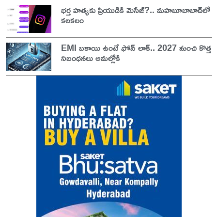
భర్త హత్యకు ప్రియుడికి మెసేజ్?.. మహబూబాబాద్‌లో
కలకలం
EMI బకాయి ఉంటే ఫోన్ లాక్.. 2027 నుంచి కొత్త
నిబంధనలు అమల్లోకి