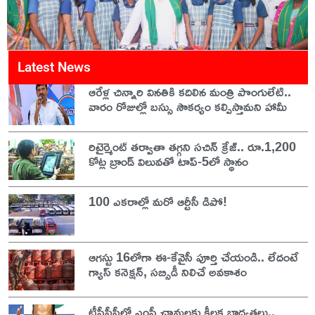
Latest News
ఆరేళ్ల చిన్నారి వినతికి కదిలిన మంత్రి పొంగులేటి..
వారం రోజుల్లో బస్సు సౌకర్యం కల్పిస్తామని హామీ
రిటైర్మెంట్ తర్వాతా తగ్గని సచిన్ క్రేజ్.. రూ.1,200
కోట్ల బ్రాండ్ విలువతో టాప్-5లో స్థానం
100 ఎకరాల్లో మరో ఆర్టీసీ డిపో!
ఆగస్టు 16లోగా ఈ-కేవైసీ పూర్తి చేయండి.. లేదంటే
గ్యాస్ కనెక్షన్, సబ్సిడీ నిలిచే అవకాశం
టీపీసీసీలో ఎంపీ చామలకు కీలక బాధ్యతలు..