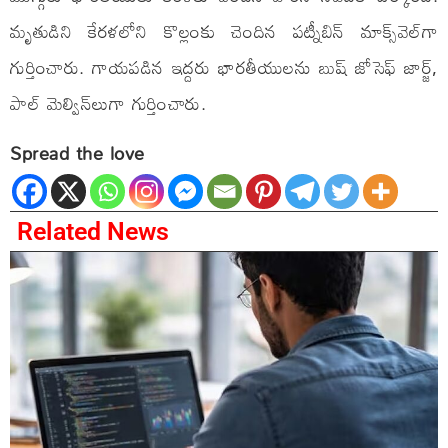
మృతుడిని కేరళలోని కొల్లంకు చెందిన పట్నీబిన్ మాక్స్‌వెల్‌గా
గుర్తించారు. గాయపడిన ఇద్దరు భారతీయులను బుష్ జోసెఫ్ జార్జ్,
పాల్ మెల్విన్‌లుగా గుర్తించారు.
Spread the love
Related News