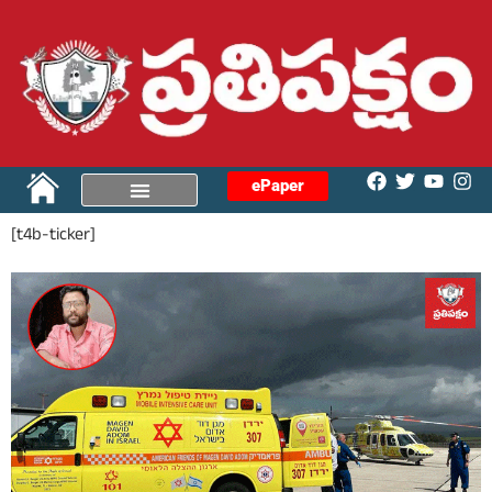
ePaper
[t4b-ticker]