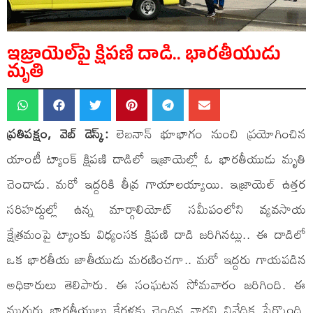
ఇజ్రాయెల్‌పై క్షిపణి దాడి.. భారతీయుడు
మృతి
ప్రతిపక్షం, వెబ్ డెస్క్:
లెబనాన్ భూభాగం నుంచి ప్రయోగించిన
యాంటీ ట్యాంక్ క్షిపణి దాడిలో ఇజ్రాయెల్లో ఓ భారతీయుడు మృతి
చెందాడు. మరో ఇద్దరికి తీవ్ర గాయాలయ్యాయి. ఇజ్రాయెల్ ఉత్తర
సరిహద్దుల్లో ఉన్న మార్గాలియోట్ సమీపంలోని వ్యవసాయ
క్షేత్రమంపై ట్యాంకు విధ్యంసక క్షిపణి దాడి జరిగినట్లు.. ఈ దాడిలో
ఒక భారతీయ జాతీయుడు మరణించగా.. మరో ఇద్దరు గాయపడిన
అధికారులు తెలిపారు. ఈ సంఘటన సోమవారం జరిగింది. ఈ
ముగ్గురు భారతీయులు కేరళకు చెందిన వారని నివేదిక పేర్కొంది.