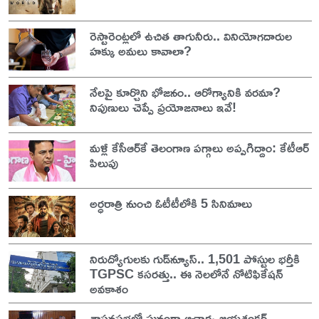
రెస్టారెంట్లలో ఉచిత తాగునీరు.. వినియోగదారుల
హక్కు అమలు కావాలా?
నేలపై కూర్చొని భోజనం.. ఆరోగ్యానికి వరమా?
నిపుణులు చెప్పే ప్రయోజనాలు ఇవే!
మళ్లీ కేసీఆర్‌కే తెలంగాణ పగ్గాలు అప్పగిద్దాం: కేటీఆర్
పిలుపు
అర్ధరాత్రి నుంచి ఓటీటీలోకి 5 సినిమాలు
నిరుద్యోగులకు గుడ్‌న్యూస్.. 1,501 పోస్టుల భర్తీకి
TGPSC కసరత్తు.. ఈ నెలలోనే నోటిఫికేషన్
అవకాశం
శాసనసభలో ఘనంగా ఆచార్య జయశంకర్