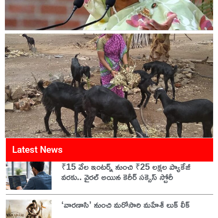
Latest News
₹15 వేల ఇంటర్న్ నుంచి ₹25 లక్షల ప్యాకేజీ
వరకు.. వైరల్ అయిన కెరీర్ సక్సెస్ స్టోరీ
‘వారణాసి’ నుంచి మరోసారి మహేశ్ లుక్ లీక్