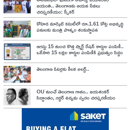
జయంతి.. తెలంగాణకు ఆయన సేవలు
చిరస్మరణీయం: స్పీకర్
కోహెడ మార్కెట్ కమిటీలో రూ.1.61 కోట్ల అభివృద్ధి
పనులకు మంత్రి పొన్నం శంకుస్థాపన
ఆగస్టు 15 నుంచి కొత్త స్మార్ట్ రేషన్ కార్డుల పంపిణీ..
ఒకేసారి 15 లక్షల కార్డుల పంపిణీకి ప్రభుత్వం సిద్ధం
తెలంగాణ ఓటర్లకు కీలక అలర్ట్..
OU నుంచే తెలంగాణ గానం.. జయశంకర్
సిద్ధాంతం, గద్దర్ ఉద్యమ స్వరం చిరస్మరణీయం