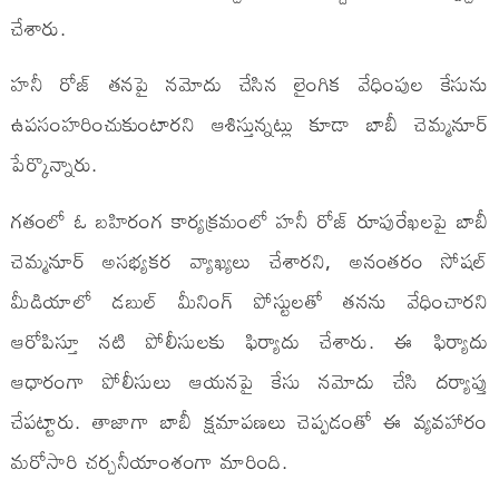
చేశారు.
హనీ రోజ్ తనపై నమోదు చేసిన లైంగిక వేధింపుల కేసును
ఉపసంహరించుకుంటారని ఆశిస్తున్నట్లు కూడా బాబీ చెమ్మనూర్
పేర్కొన్నారు.
గతంలో ఓ బహిరంగ కార్యక్రమంలో హనీ రోజ్ రూపురేఖలపై బాబీ
చెమ్మనూర్ అసభ్యకర వ్యాఖ్యలు చేశారని, అనంతరం సోషల్
మీడియాలో డబుల్ మీనింగ్ పోస్టులతో తనను వేధించారని
ఆరోపిస్తూ నటి పోలీసులకు ఫిర్యాదు చేశారు. ఈ ఫిర్యాదు
ఆధారంగా పోలీసులు ఆయనపై కేసు నమోదు చేసి దర్యాప్తు
చేపట్టారు. తాజాగా బాబీ క్షమాపణలు చెప్పడంతో ఈ వ్యవహారం
మరోసారి చర్చనీయాంశంగా మారింది.