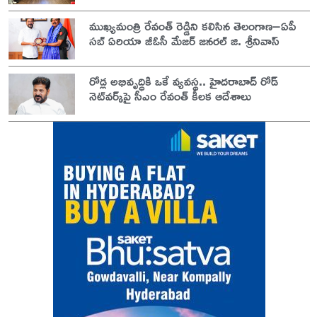
ముఖ్యమంత్రి రేవంత్ రెడ్డిని కలిసిన తెలంగాణ–ఏపీ
సబ్ ఏరియా జీఓసీ మేజర్ జనరల్ జి. శ్రీనివాస్
రోడ్ల అభివృద్ధికి ఒకే వ్యవస్థ.. హైదరాబాద్ రోడ్
నెట్‌వర్క్‌పై సీఎం రేవంత్ కీలక ఆదేశాలు