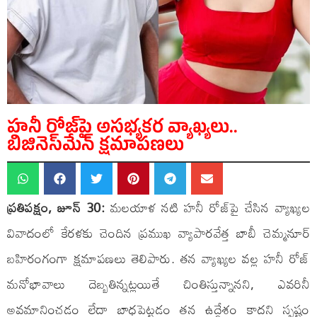
హనీ‌ రోజ్‌పై అసభ్యకర వ్యాఖ్యలు..
బిజినెస్‌మేన్ క్షమాపణలు
ప్రతిపక్షం, జూన్ 30:
మలయాళ నటి హనీ రోజ్‌పై చేసిన వ్యాఖ్యల
వివాదంలో కేరళకు చెందిన ప్రముఖ వ్యాపారవేత్త బాబీ చెమ్మనూర్
బహిరంగంగా క్షమాపణలు తెలిపారు. తన వ్యాఖ్యల వల్ల హనీ రోజ్
మనోభావాలు దెబ్బతిన్నట్లయితే చింతిస్తున్నానని, ఎవరినీ
అవమానించడం లేదా బాధపెట్టడం తన ఉద్దేశం కాదని స్పష్టం