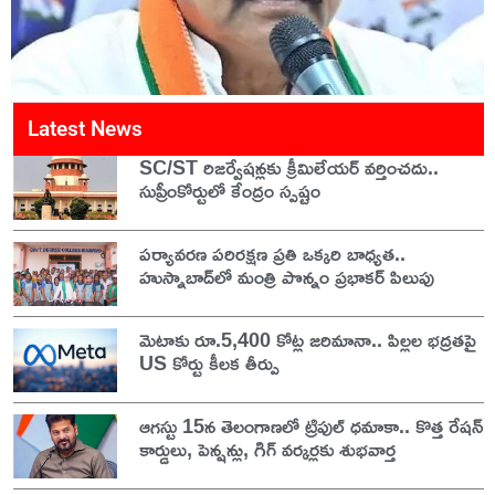
Latest News
SC/ST రిజర్వేషన్లకు క్రీమిలేయర్ వర్తించదు..
సుప్రీంకోర్టులో కేంద్రం స్పష్టం
పర్యావరణ పరిరక్షణ ప్రతి ఒక్కరి బాధ్యత..
హుస్నాబాద్‌లో మంత్రి పొన్నం ప్రభాకర్ పిలుపు
మెటాకు రూ.5,400 కోట్ల జరిమానా.. పిల్లల భద్రతపై
US కోర్టు కీలక తీర్పు
ఆగస్టు 15న తెలంగాణలో ట్రిపుల్ ధమాకా.. కొత్త రేషన్
కార్డులు, పెన్షన్లు, గిగ్ వర్కర్లకు శుభవార్త