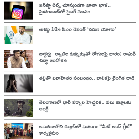
ఇన్‌స్టా రీల్స్ చూస్తుండగా ఖాతా ఖాళీ..
హైదరాబాద్‌లో సైబర్ మోసం
ఆగస్టు 10న సీఎం రేవంత్ ‘వరుణ యాగం’
డాక్టర్లు–ల్యాబ్‌ల కుమ్మక్కుతో రోగులపై భారం: రాఘవ్
చడ్ఢా ఆందోళన
తల్లితో వివాహేతర సంబంధం.. బాలికపై లైంగిక దాడి
తెలంగాణలో భారీ వర్షాల హెచ్చరిక.. పలు జిల్లాలకు
అలర్ట్
అమెరికాలోని డల్లాస్‌లో ఘనంగా “మీట్ అండ్ గ్రీట్”
కార్యక్రమం