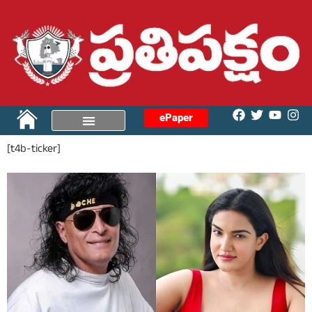
ePaper
[t4b-ticker]