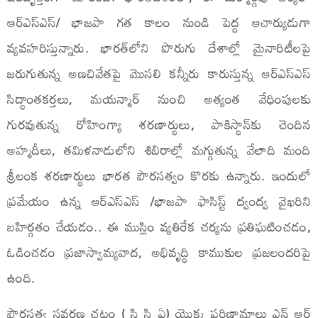
ఆర్ఎస్ఎస్/ భాజపా గత కాలం నుండి పెద్ద ఆచార్యుడుగా
వ్యవహరిస్తున్నారు. భారత్‌లోని పొరుగు దేశాల్లో మైనారిటీలపై
జరుగుతున్న అణచివేతపై మొసలి కన్నీరు కారుస్తున్న ఆర్‌ఎస్‌ఎస్
సిద్ధాంతకర్తలు, మయన్మార్‌ నుంచి అత్యంత వేధింపులకు
గురవుతున్న రోహింగ్యా శరణార్థులు, పాకిస్థాన్‌కు చెందిన
అహ్మదీలు, తమిళనాడులోని శిబిరాల్లో మగ్గుతున్న వేలాది మంది
శ్రీలంక శరణార్థులు భారత పౌరసత్వం కొరకు ఉన్నారు. ఇందులో
ప్రమేయం ఉన్న ఆర్ఎస్ఎస్ /భాజపా ఫాసిస్ట్ ద్వంద్వ వైఖరిని
బహిర్గతం చేయడం.. ఈ ముస్లిం వ్యతిరేక చర్యను ప్రతిఘటించడం,
ఓడించడం ప్రజాస్వామ్యవాద, అభివృద్ధి కాముకుల ప్రజలందరిపై
ఉంది.
పౌరసత్వ సవరణ చట్టం ( సి సి ఏ) యొక్క పరిణామాలు ఎన్ ఆర్