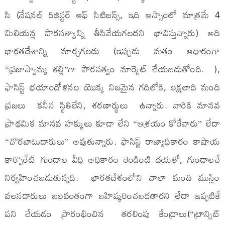
సి (నేషనల్ రిజిస్టర్ ఆఫ్ సిటిజన్స్, ఇది అస్సాంలో మాత్రమే 4
మిలియన్ల పౌరసత్వాన్ని తీసివేయగలదని భావిస్తున్నారు) అది
భారతదేశాన్ని మార్చగలదు (ఇప్పుడు మతం ఆధారంగా
“ప్రజాస్వామ్య తల్లి”గా పౌరసత్వం మార్కెట్ చేయబడుతోంది. ),
ఫాసిస్ట్ భయాందోళనల యొక్క నిజమైన గదిలోకి, లక్షలాది మంది
ప్రజలు కనీస స్థితిలేని, శరణార్థులు ఉన్నారు. వారికి మానవ
ప్రాథమిక మానవ హక్కులు కూడా లేని “ఆశ్రయం కోరేవారు” లేదా
“చొరబాటుదారులు” అవుతున్నారు. ఫాసిస్ట్ రాజ్యాధికారం కాషాయ
కార్పొరేట్ గుండాల వీధి అధికారం రెండింటి దయతో, గుండాలచే
నిర్వహించబడుతున్నది. భారతదేశంలోని చాలా మంది ముస్లిం
వలసదారులు బలవంతంగా బహిష్కరించబడతారని లేదా ఇప్పటికే
పని చేయడం ప్రారంభించిన తరలింపు కేంద్రాలు(“ట్రాన్సిట్