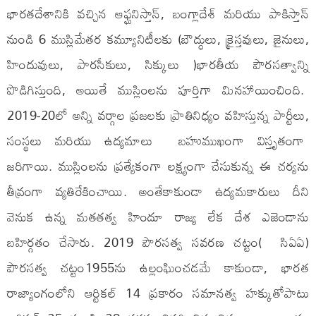
భారతదేశానికి వచ్చిన ఆఫ్ఘనిస్తాన్, బంగ్లాదేశ్ మరియు పాకిస్తాన్
నుండి 6 ముస్లిమేతర కమ్యూనిటీలకు (బౌద్ధులు, క్రైస్తవులు, జైనులు,
హిందువులు, పారసీకులు, సిక్కులు )భారతీయ పౌరసత్వాన్ని
పొడిగిస్తుంది, అయితే ముస్లింలను పూర్తిగా మినహాయించింది.
2019-20లో అన్ని వర్గాల ప్రజలకు ప్రాతినిధ్యం వహిస్తున్న పార్టీలు,
సంస్థలు మరియు ఉద్యమాలు బహుముఖంగా విస్తృతంగా
జరిగాయి. ముస్లింలను ప్రత్యేకంగా లక్ష్యంగా చేసుకున్న ఈ చర్యను
తీవ్రంగా వ్యతిరేకించాయి. అంతేకాకుండా ఉద్యమకారులు దీని
వెనుక ఉన్న మతతత్వ హిందూ రాజ్య లేక దేశ ఎజెండాను
బహిర్గతం చేసారు. 2019 పౌరసత్వ సవరణ చట్టం( సిఏఏ)
పౌరసత్వ చట్టం1955ను ఉల్లంఘించడమే కాకుండా, భారత
రాజ్యాంగంలోని ఆర్టికల్ 14 ప్రకారం సమానత్వ హక్కుతోపాటు