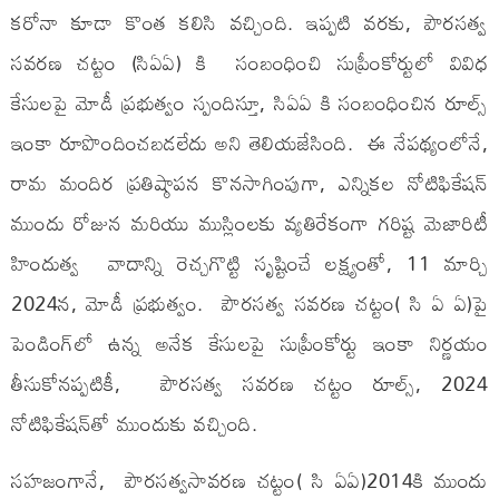
కరోనా కూడా కొంత కలిసి వచ్చింది. ఇప్పటి వరకు, పౌరసత్వ
సవరణ చట్టం (సిఏఏ) కి సంబంధించి సుప్రీంకోర్టులో వివిధ
కేసులపై మోడీ ప్రభుత్వం స్పందిస్తూ, సిఏఏ కి సంబంధించిన రూల్స్
ఇంకా రూపొందించబడలేదు అని తెలియజేసింది. ఈ నేపథ్యంలోనే,
రామ మందిర ప్రతిష్ఠాపన కొనసాగింపుగా, ఎన్నికల నోటిఫికేషన్
ముందు రోజున మరియు ముస్లింలకు వ్యతిరేకంగా గరిష్ట మెజారిటీ
హిందుత్వ వాదాన్ని రెచ్చగొట్టి సృష్టించే లక్ష్యంతో, 11 మార్చి
2024న, మోడీ ప్రభుత్వం. పౌరసత్వ సవరణ చట్టం( సి ఏ ఏ)పై
పెండింగ్‌లో ఉన్న అనేక కేసులపై సుప్రీంకోర్టు ఇంకా నిర్ణయం
తీసుకోనప్పటికీ, పౌరసత్వ సవరణ చట్టం రూల్స్, 2024
నోటిఫికేషన్‌తో ముందుకు వచ్చింది.
సహజంగానే, పౌరసత్వసావరణ చట్టం( సి ఏఏ)2014కి ముందు