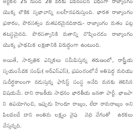
ఆర్టికల్ 25 నుండి 28 వరకు వివరించిన విధంగా రాజ్యాంగం
యొక్క లౌకిక స్వభావాన్ని బలహీనపరుస్తుంది. భారత రాజ్యాంగం
ప్రకారం, పౌరసత్వం మతపరమైనదికాదు- రాజ్యాంగం మతం పట్ల
తటస్థమైనది. పౌరసత్వానికి మతాన్ని చొప్పించడం రాజ్యాంగం
యొక్క ప్రాథమిక లక్షణానికి విరుద్ధంగా ఉంటుంది.
అయితే, సార్వత్రిక ఎన్నికలు సమీపిస్తున్న తరుణంలో, రాష్ట్రీయ
స్వయంసేవక సంఘ్( ఆర్ఎస్ఎస్), ప్రపంచంలోనే అతిపెద్ద మరియు
సుదీర్ఘకాలంగా నడుస్తున్న ఫాసిస్ట్ సంస్థ అనేది మనకు తెలిసిన
విషయమే. దాని రాజకీయ సాధనం భారతీయ జనతా పార్టీ. భాజపా
ని ఉపయోగించి, ఇప్పుడు హిందూ రాజ్యం, లేదా రామరాజ్యం అని
పిలవబడే దాని అంతిమ లక్ష్యం వైపు వెర్రి వేగంతో ఉరకలు
వేస్తున్నది.