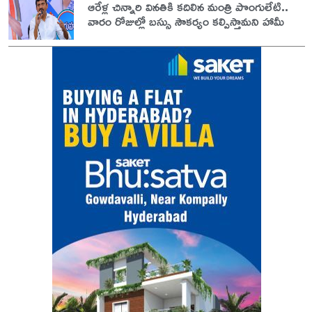
ఆరేళ్ల చిన్నారి వినతికి కదిలిన మంత్రి పొంగులేటి..
వారం రోజుల్లో బస్సు సౌకర్యం కల్పిస్తామని హామీ