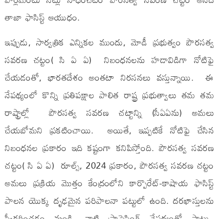
తాజా ఫాసిస్ట్ ఆయుధం.
ఇప్పుడు, సార్వత్రిక ఎన్నికల ముందు, మోడీ ప్రభుత్వం పౌరసత్వ
సవరణ చట్టం( సి ఏ ఏ) నిబంధనలను హడావిడిగా నోటిఫై
చేయడంతో, భారతదేశం అంతటా నిరసనలు వస్తున్నాయి. ఈ
నేపథ్యంలో కొన్ని ప్రతిపక్షాల పాలిత రాష్ట్ర ప్రభుత్వాలు తమ తమ
రాష్ట్రాల్లో పౌరసత్వ సవరణ చట్టాన్ని (సీఏఏను) అమలు
చేయబోమని ప్రకటించాయి. అయితే, ఇప్పటికే నోటిఫై చేసిన
నిబంధనల ప్రకారం ఇది కష్టంగా కనిపిస్తోంది. పౌరసత్వ సవరణ
చట్టం( సి ఏ ఏ) రూల్స్, 2024 ప్రకారం, పౌరసత్వ సవరణ చట్టం
అమలు ప్రక్రియ మొత్తం కేంద్రంలోని కార్పొరేట్-కాషాయ ఫాసిస్ట్
పాలన యొక్క దృఢమైన పరిపాలనా పట్టులో ఉంది. దరఖాస్తులను
స్వీకరించడం నుండి, వాటి ప్రాసెసింగ్‌ నేపథ్యంతో పాటు..