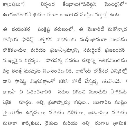
క్యాంపులు”) నిర్బంధ కేంద్రాలు(“డిటెన్షన్ సెంటర్ల)లో”
ఉంచబడతారనే భయం కూడా అణగారిన ముస్లిం వర్గాల్లో ఉంది.
ఈ భయంకర సంక్లిష్ట తరుణంలో, ఈ మెజారిటీ మతోన్మాద
కాషాయ ఫాసిస్ట్ ఎత్తుగడ బాధితులకు సంఘీభావంగా నిలవడం
లౌకికవాదుల మరియు ప్రజాస్వామ్యాన్ని సమర్థించే ప్రజలందరి
ముఖ్యమైన కర్తవ్యం. పౌరసత్వ సవరణ చట్టాన్ని అతిక్రమించడం
వల్ల తలెత్తే ముప్పును నివారించడానికి, రాబోయే లోక్‌సభ ఎన్నికల్లో
దాని ఫాసిస్ట్ మిత్రపక్షాలతో కలిసి పోటీ చేస్తున్న ఆర్ఎస్ఎస్ /
భాజపా ని ఓడించడానికి నడుం బిగించి ముందుకు సాగడమే
ఏకైక మార్గం. అన్ని ప్రజాస్వామ్య శక్తులు.. అణగారిన ముస్లిం
మైనారిటీల ఉద్యమాలు మరియు దళితులు, ఆదివాసీలు మరియు
మహిళా కార్మికులు, రైతులు మరియు అన్ని రంగాల శ్రామిక