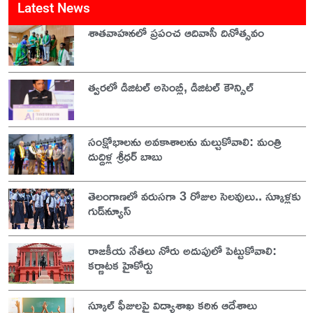
Latest News
శాతవాహనలో ప్రపంచ ఆదివాసీ దినోత్సవం
త్వరలో డిజిటల్ అసెంబ్లీ, డిజిటల్ కౌన్సిల్
సంక్షోభాలను అవకాశాలను మల్చుకోవాలి: మంత్రి
దుద్దిళ్ల శ్రీధర్ బాబు
తెలంగాణలో వరుసగా 3 రోజుల సెలవులు.. స్కూళ్లకు
గుడ్‌న్యూస్
రాజకీయ నేతలు నోరు అదుపులో పెట్టుకోవాలి:
కర్ణాటక హైకోర్టు
స్కూల్ ఫీజులపై విద్యాశాఖ కఠిన ఆదేశాలు