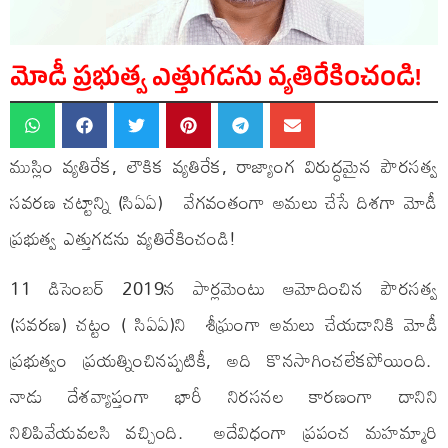
మోడీ ప్రభుత్వ ఎత్తుగడను వ్యతిరేకించండి!
ముస్లిం వ్యతిరేక, లౌకిక వ్యతిరేక, రాజ్యాంగ విరుద్ధమైన పౌరసత్వ
సవరణ చట్టాన్ని (సిఏఏ) వేగవంతంగా అమలు చేసే దిశగా మోడీ
ప్రభుత్వ ఎత్తుగడను వ్యతిరేకించండి!
11 డిసెంబర్ 2019న పార్లమెంటు ఆమోదించిన పౌరసత్వ
(సవరణ) చట్టం ( సిఏఏ)ని శీఘ్రంగా అమలు చేయడానికి మోడీ
ప్రభుత్వం ప్రయత్నించినప్పటికీ, అది కొనసాగించలేకపోయింది.
నాడు దేశవ్యాప్తంగా భారీ నిరసనల కారణంగా దానిని
నిలిపివేయవలసి వచ్చింది. అదేవిధంగా ప్రపంచ మహమ్మారి