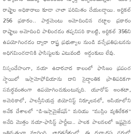
రాష్ట్రాల అధికారాలు కూడా చాలా పరిమితం చేయబడ్డాయి. ఆర్టికల్
256 ప్రకారం.. పార్లమెంటు ఆమోదించిన చట్టాల ప్రకారం
రాష్ట్రాలు ఆమోదించి పాలించడం తప్పనిసరి కాబట్టి, ఆర్టికల్ 356ని
ఉపయోగించడం ద్వారా రాష్ట్ర ప్రభుత్వాల నుండి వచ్చేప్రతిఘటనను
అధిగమించడానికి ఫాసిస్టులకు ఎటువంటి అడ్డంకులు లేవు.
నిస్సందేహంగా, నయా ఉదారవాద కాలంలో ఫాసిజం ప్రపంచ
స్థాయిలో ఇస్లామోఫోబియాను దాని సైద్ధాంతిక ప్రాతిపదికగా
సమర్థవంతంగా ఉపయోగించుకుంటున్నది. యూరోప్ అంతటా,
అమెరికాలో, పాలస్తీనియన్ల జియోనిస్ట్ నిర్మూలనలో, ఆసియాలోని
అనేక దేశాలలో “డి-ఇస్లామైజేషన్” మరియు “ముస్లిం వ్యతిరేకత”
అనేది మొత్తం నయా-ఫాసిస్ట్ పార్టీలు.. పాలక పాలనలలో ఇష్టమైన
ఇతివృత్తంగా మారింది. భారతదేశంలో, ఈ దుర్మార్గపు చర్యలో