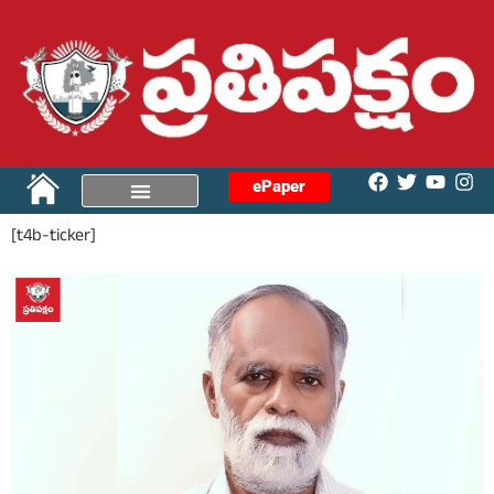
ePaper
[t4b-ticker]