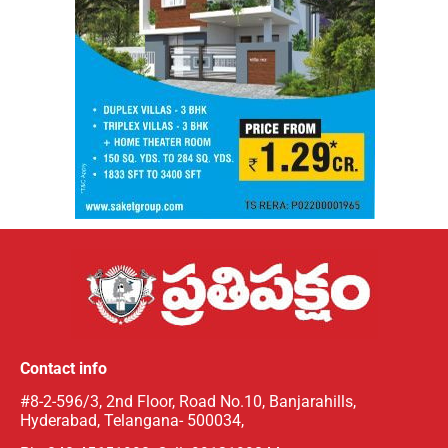
Contact info
#8-2-596/3, 2nd Floor, Road No.10, Banjarahills,
Hyderabad, Telangana- 500034,