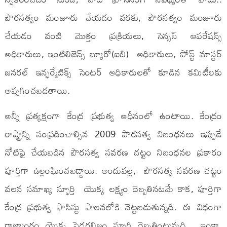
పౌరసత్వం మంజూరు చేయడం వరకు, పౌరసత్వం మంజూరు
చేయడం వంటి మొత్తం ప్రక్రియలు, సెన్సస్ ఆపరేషన్స్
అధికారులు, ఇంటిలిజెన్స్ బ్యూరో(ఐబి) అధికారులు, పోస్ట్ మాస్టర్
జనరల్ ఇన్ఫర్మేటిక్స్ సెంటర్ అధికారులతో కూడిన కమిటీలకు
అప్పగించబడతాయి.
అన్నీ ప్రత్యక్షంగా కేంద్ర ప్రభుత్వ ఆధీనంలో ఉంటాయి. కేంద్రం
రాష్ట్రాన్ని సంప్రదించాల్సిన 2009 పౌరసత్వ నిబంధనలు ఇప్పుడే
నోటిఫై చేయబడిన పౌరసత్వ సవరణ చట్టం నిబంధనల ప్రకారం
పూర్తిగా ఉల్లంఘించబడ్డాయి. అందువల్ల, పౌరసత్వ సవరణ చట్టం
వలన సమాఖ్య స్ఫూర్తి యొక్క లక్ష్యం దెబ్బతినటమే కాక, పూర్తిగా
కేంద్ర ప్రభుత్వ ఫాసిస్టు పాలనలోకి నెట్టబడుతున్నది. ఈ విధంగా
రాజ్యాంగం యొక్క ఫెడరలిజం స్ఫూర్తి దెబ్బతింటున్నది. ఇంకా,