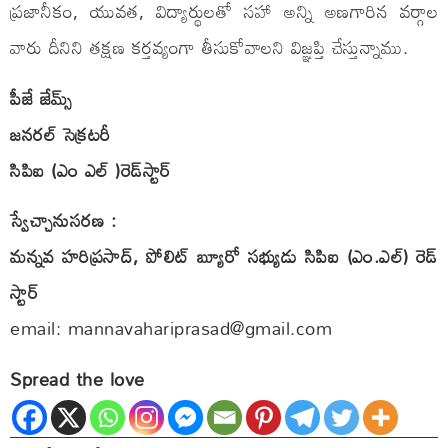
ప్రజానీకం, ​​యువత, విద్యార్థులతో సహా అన్ని అణగారిన వర్గాల
వారు దీనిని తక్షణ కర్తవ్యంగా తీసుకోవాలని విజ్ఞప్తి చేస్తున్నాము.
పీజే జేమ్స్
జనరల్ సెక్రటరీ
సిపిఐ (ఎం ఎల్ )రెడ్‌స్టార్
స్వేచ్చానుసరణ :
మన్నవ హరిప్రసాద్, పోలిట్ బ్యూరో సభ్యుడు సిపిఐ (ఎం.ఎల్) రెడ్
స్టార్
email:
mannavahariprasad@gmail.com
Spread the love