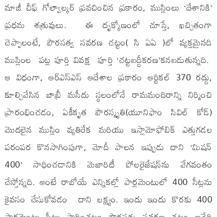
మాజీ చీఫ్ గోల్వాల్కర్ ప్రవచించిన ప్రకారం, ముస్లింలు ‘దేశానికి’
ప్రధమ శత్రువులు. ఈ దృక్కోణంలో చూస్తే, ఖచ్చితంగా
చెప్పాలంటే, పౌరసత్వ సవరణ చట్టం( సి ఏఏ )లో వ్యక్తమైనది
ముస్లింల పట్ల పూర్తి వివక్ష పూర్తి ‘చట్టబద్ధీకరణ’కనబడుతున్నది.
ఆ విధంగా, ఆర్‌ఎస్‌ఎస్ ఆదేశాల ప్రకారం ఆర్టికల్ 370 రద్దు,
కూల్చివేసిన బాబ్రీ మసీదు స్థలంలోనే రామమందిరాన్ని నిర్మించి
ప్రారంభించడం, ఏకీకృత పౌరస్మృతి(యూనిఫాం సివిల్ కోడ్)
మొదలైన ముస్లిం వ్యతిరేక మరియు ఇస్లామోఫోబిక్ ఎత్తుగడల
పరంపర కొనసాగింపుగా, మోదీ పాలన ఇప్పుడు దాని ‘మిషన్
400’ సాధించడానికి మెజారిటీ పోలరైజేషన్‌ను వేగవంతం
చేస్తోన్నది. అంటే రాబోయే ఎన్నికల్లో పార్లమెంటులో 400 సీట్లను
కైవసం చేసుకోవడం దాని లక్ష్యం. ఇందు ఇందు కొరకు 400
పార్లమెంటు సీట్లు సాధించటం పౌరసత్వ సవరణ చట్టం అనేది