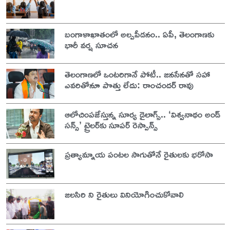
బంగాళాఖాతంలో అల్పపీడనం.. ఏపీ, తెలంగాణకు
భారీ వర్ష సూచన
తెలంగాణలో ఒంటరిగానే పోటీ.. జనసేనతో సహా
ఎవరితోనూ పొత్తు లేదు: రాంచందర్ రావు
ఆలోచింపజేస్తున్న సూర్య డైలాగ్స్.. ‘విశ్వనాథం అండ్
సన్స్’ ట్రైలర్‌కు సూపర్ రెస్పాన్స్
ప్రత్యామ్నాయ పంటల సాగుతోనే రైతులకు భరోసా
జలసిరి ని రైతులు వినియోగించుకోవాలి