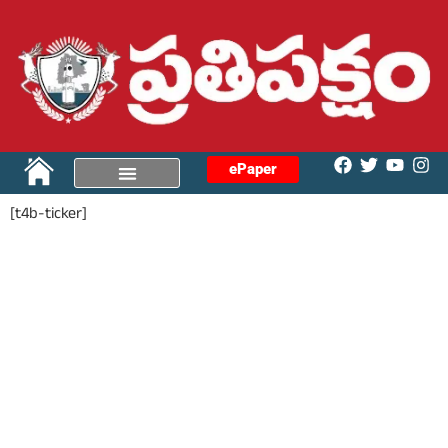
ePaper
[t4b-ticker]