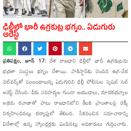
ఢిల్లీలో భారీ ఉగ్రకుట్ర భగ్నం.. ఏడుగురు
అరెస్ట్
ప్రతిపక్షం, జూన్ 17:
దేశ రాజధాని ఢిల్లీలో భారీ ఉగ్రకుట్రను
భద్రతా సంస్థలు భగ్నం చేశాయి. పాకిస్థాన్‌కు చెందిన ఉగ్ర-నేర
నెట్‌వర్క్‌తో సంబంధాలున్న ఏడుగురిని ఢిల్లీ పోలీసుల స్పెషల్ సెల్
అరెస్ట్ చేసింది. వీరు సరిహద్దుల గుండా ఆయుధాలు, మాదకద్రవ్యాల
అక్రమ రవాణాతో పాటు రాజధానిలోని కీలక ప్రాంతాలపై రెక్కీ
నిర్వహించినట్లు దర్యాప్తులో తేలింది. సేకరించిన సమాచారాన్ని
విదేశాల్లో ఉన్న హ్యాండ్లర్లకు పంపినట్లు అధికారులు గుర్తించారు.