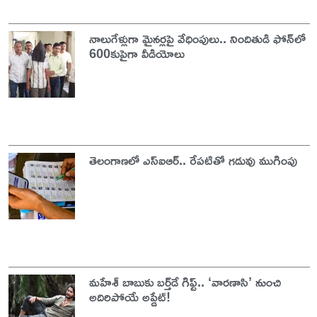
నాలుగేళ్లుగా మైనర్లపై వేధింపులు.. నిందితుడి ఫోన్‌లో
600కుపైగా వీడియోలు
తెలంగాణలో ఎస్‌ఐఆర్‌.. రేపటితో గడువు ముగింపు
మహేశ్ బాబుకు బర్త్‌డే గిఫ్ట్.. ‘వారణాసి’ నుంచి
అదిరిపోయే అప్డేట్!