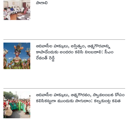
సాగాలి
ఆదివాసీల హక్కులు, అస్తిత్వం, ఆత్మగౌరవాన్ని
కాపాడేందుకు అందరం కలిసి నిలబడాలి: సీఎం
రేవంత్ రెడ్డి
ఆదివాసీల హక్కులు, ఆత్మగౌరవం, స్వావలంబన కోసం
కలిసికట్టుగా ముందుకు సాగుదాం: కల్వకుంట్ల కవిత