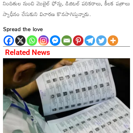
నిందితుల నుంచి మొబైల్ ఫోన్లు, డిజిటల్ పరికరాలు, కీలక పత్రాలు
స్వాధీనం చేసుకుని విచారణ కొనసాగిస్తున్నారు.
Spread the love
Related News