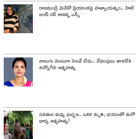
రాజమండ్రి మెడికో ప్రియాంకపై హత్యాయత్నం.. హిట్
అండ్ రన్ కాదన్న ఎస్పీ
నాలుగు నెలలుగా సెలవే లేదు.. వేధింపులు తాళలేక
ఉద్యోగిని ఆత్మహత్య
సవతుల మధ్య ఘర్షణ.. ఒకరి మృతి, భయంతో మరో
భార్య ఆత్మహత్య!