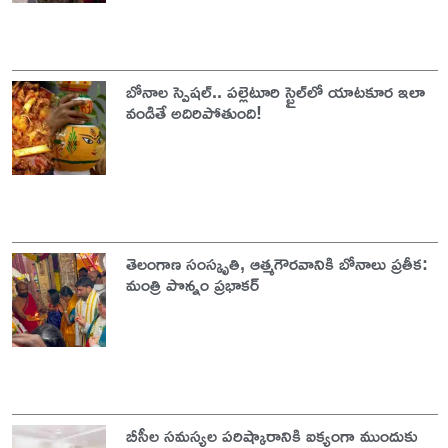
బోనాల స్పెషల్.. పల్లెటూరి స్టైల్‌లో యాటకూర ఇలా
వండితే అదిరిపోతుంది!
తెలంగాణ సంస్కృతి, ఆత్మగౌరవానికి బోనాలు ప్రతీక:
మంత్రి పొన్నం ప్రభాకర్
బీసీల సమస్యల పరిష్కారానికి ఐక్యంగా ముందుకు