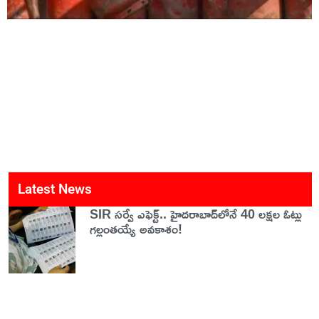
Latest News
SIR సర్వే ఎఫెక్ట్.. హైదరాబాద్‌లోనే 40 లక్షల ఓట్లు
గల్లంతయ్యే అవకాశం!