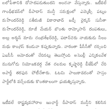
బలోపేతానికి దోహదపడుతుందని అంచనా వేస్తున్నారు. ఇటీవలే
గాంధీభవన్‌లో దీపాదాస్ మున్షీ సమక్షంలో ఎమ్మెల్సీ పట్నం
మహేందర్‌రెడ్డి సతీమణి వికారాబాద్ జడ్పీ ఛైర్మన్ సునీతా
మహేందర్‌రెడ్డి, మాజీ మేయర్ బొంతు రామ్మోహన్ దంపతులు,
అల్లు అర్జున్ మామ చంద్రశేఖర్‌రెడ్డి, పటాన్‌చెరు నాయకుడు నీలం
మధు కాంగ్రెస్ కండువా కప్పుకున్నారు. వారంతా పీసీసీతో చర్చించి
ఏఐసీసీ ఆమోదంతో చేరినట్లు తెలుస్తోంది అసెంబ్లీ ఎన్నికలవేళ
మునుగోడు నియోజకవర్గ నేత చలమల కృష్ణారెడ్డి బీజేపీలో చేరి
ఆపార్టీ తరఫున పోటీచేశారు. ఓటమి పాలుకావడంతో హస్తం
పార్టీలోకి వచ్చేందుకు కొంతకాలంగా ప్రయత్నిస్తున్నారు.
ఇటీవలే రాష్ట్రవ్యవహారాల ఇంఛార్జీ దీపాదాస్‌ మున్షీని కలిసిన