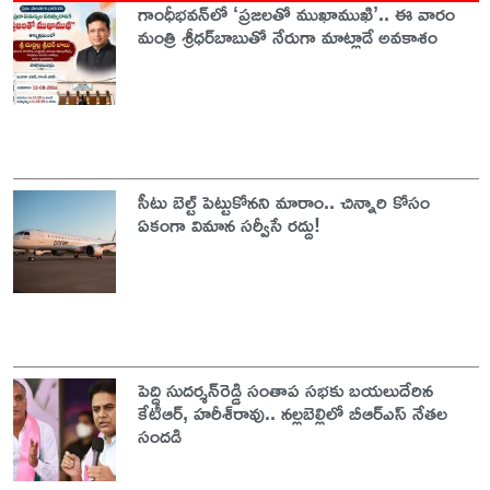
గాంధీభవన్‌లో ‘ప్రజలతో ముఖాముఖి’.. ఈ వారం
మంత్రి శ్రీధర్‌బాబుతో నేరుగా మాట్లాడే అవకాశం
సీటు బెల్ట్ పెట్టుకోనని మారాం.. చిన్నారి కోసం
ఏకంగా విమాన సర్వీసే రద్దు!
పెద్ది సుదర్శన్‌రెడ్డి సంతాప సభకు బయలుదేరిన
కేటీఆర్‌, హరీశ్‌రావు.. నల్లబెల్లిలో బీఆర్‌ఎస్‌ నేతల
సందడి