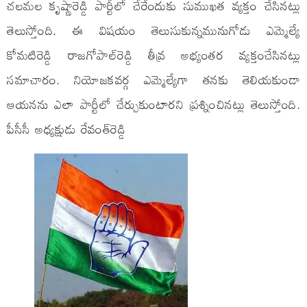
చలమల కృష్ణారెడ్డి పార్టీలో చేరేందుకు సుముఖత వ్యక్తం చేసినట్లు
తెలుస్తోంది. ఈ విషయం తెలుసుకున్నమునుగోడు ఎమ్మెల్యే
కోమటిరెడ్డి రాజగోపాల్‌రెడ్డి తీవ్ర అభ్యంతర వ్యక్తంచేసినట్లు
సమాచారం. నియోజకవర్గ ఎమ్మెల్యేగా తనకు తెలియకుండా
ఆయనను ఎలా పార్టీలో చేర్చుకుంటారని ప్రశ్నించినట్లు తెలుస్తోంది.
పీసీసీ అధ్యక్షుడు రేవంత్‌రెడ్డి