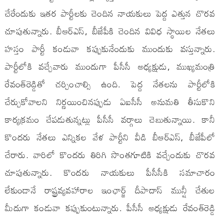
చేరేందుకు ఇతర పార్టీలకు చెందిన నాయకులు పెద్ద ఎత్తున చొరవ
చూపుతున్నారు. బీఆర్ఎస్‌, బీజేపీకి చెందిన వివిధ స్థాయిల నేతలు
హస్తం పార్టీ కండువా కప్పుకునేందుకు ముందుకు వస్తున్నారు.
పార్టీలోకి వచ్చేవారు ముందుగా పీసీసీ అధ్యక్షుడు, ముఖ్యమంత్రి
రేవంత్‌రెడ్డితో చర్చించాల్సి ఉంది. పెద్ద నేతలను పార్టీలోకి
చేర్చుకోవాలని నిర్ణయించినప్పుడు ఏఐసీసీ అనుమతి తీసుకొని
కార్యక్రమం చేపడుతున్నట్లు పీసీసీ వర్గాలు చెబుతున్నాయి. కానీ
కొందరు నేతలు ఎన్నికల వేళ పార్టీని వీడి బీఆర్ఎస్‌, బీజేపీలో
చేరారు. వారిలో కొందరు తిరిగి సొంతగూటికి వచ్చేందుకు చొరవ
చూపుతున్నారు. కొందరు నాయకులు పీసీసీకి సమాచారం
లేకుండానే రాష్ట్రవ్యవహారాల ఇంఛార్జ్‌ దీపాదాస్‌ మున్షీ చేతుల
మీదుగా కండువా కప్పుకుంటున్నారు. పీసీసీ అధ్యక్షుడు రేవంత్‌రెడ్డి