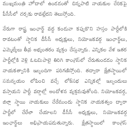
ముఖ్యమంత్రి హోదాలో ఉండడంతో చిన్నపాటి నాయకుల చేరికపై
పీసీసీలో చర్చకు రావట్లేదని తెలుస్తోంది.
నేరుగా రాష్ట్ర ఇంఛార్జ్ వద్ద కండువా కప్పుకొని హస్తం పార్టీలోకి
రావటంతో స్థానిక డీసీసీ అధ్యక్షులు, నియోజకవర్గ ఇంఛార్జ్‌లు,
ఎమ్మెల్యేలు తీవ్ర అభ్యంతరం వ్యక్తం చేస్తున్నారు. ఎన్నికల వేళ ఇతర
పార్టీల్లోకి వెళ్లి ఓటమిపాలై తిరిగి కాంగ్రెస్‌లో చేరుతుండడం స్థానిక
నాయకత్వానికి ఇబ్బందిగా పరిగణిస్తోంది. తద్వారా క్షేత్రస్థాయిలో
సమన్వయం లోపించి వచ్చే లోక్‌సభ ఎన్నికల్లో ఇబ్బందులు
వస్తాయని పార్టీ వర్గాల్లో ఆందోళన వ్యక్తమవుతోంది. నియోజకవర్గ,
జిల్లా స్థాయి నాయకులు చేరేముందు స్థానిక నాయకత్వం ద్వారా
పార్టీలో చేరేలా చేయాలని డీసీసీ అధ్యక్షులు, నియోజకవర్గ
ఇంఛార్జ్‌లు అభిప్రాయపడుతున్నారు. క్షేత్రస్థాయిలో కాంగ్రెస్‌