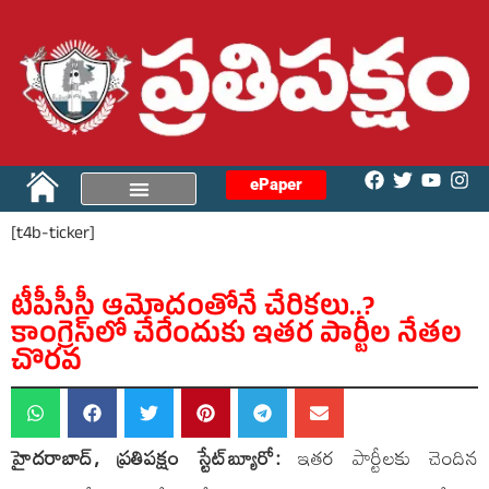
ePaper
[t4b-ticker]
టీపీసీసీ ఆమోదంతోనే చేరికలు..?
కాంగ్రెస్‌లో చేరేందుకు ఇతర పార్టీల నేతల
చొరవ
హైదరాబాద్​, ప్రతిపక్షం స్టేట్​బ్యూరో:
ఇతర పార్టీలకు చెందిన