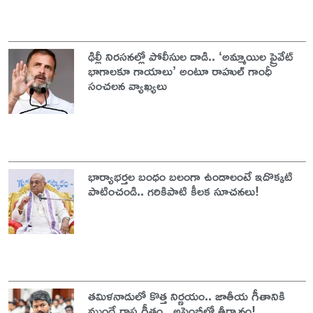
ఢిల్లీ నిరసనల్లో పోలీసుల దాడి.. ‘అమ్మాయిల ప్రైవేట్‌
భాగాలకూ గాయాలు’ అంటూ రాహుల్‌ గాంధీ
సంచలన వ్యాఖ్యలు
భార్యాభర్తల బంధం బలంగా ఉండాలంటే ఇదొక్కటి
పాటించండి.. గరికిపాటి కీలక సూచనలు!
తమిళనాడులో కొత్త నిర్ణయం.. జాతీయ గీతానికి
ముందే రాష్ట్ర గీతం.. అసెంబ్లీలో తీర్మానం!