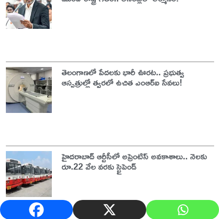
తెలంగాణలో పేదలకు భారీ ఊరట.. ప్రభుత్వ
ఆస్పత్రుల్లో త్వరలో ఉచిత ఎంఆర్‌ఐ సేవలు!
హైదరాబాద్‌ ఆర్టీసీలో అప్రెంటిస్‌ అవకాశాలు.. నెలకు
రూ.22 వేల వరకు స్టైపెండ్