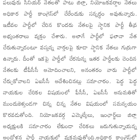
పలువురు సీనియర్​ నేతలతో పాటు జిల్లా, నియోజకవర్గాల నేతలు
అధికార పార్టీ కాంగ్రెస్​లో చేరేందుకు సన్నద్ధం అవుతున్నారు.
ఇటీవల పార్టీలో చేరిన కొందరు నేతలపై స్థానిక పార్టీ తీవ్ర
అభ్యంతరాలు వ్యక్తం చేశారు. అలాగే పార్టీలో ఫలానా నేత
చేరుతున్నాడంటూ వస్తున్న వార్తలపై కూడా స్థానిక నేతలు గుర్రుగా
ఉన్నారు. దీంతో ఇకపై పార్టీలో చేరనున్న ఇతర పార్టీలకు చెందిన
నేతలకు టీపీసీసీ ఆమోదించాలని, అనంతరం వారు పార్టీలో
చేర్చుకోవాలని ఏఐసీసీ ఆదేశించినట్లు సమాచారం. పెద్ద పెద్ద
నాయకుల చేరికల విషయంలో పీసీసీ, ఏఐసీసీ అనుమతితో
ముందుకెళ్తుండగా చిన్న చిన్న నేతల విషయంలో సమన్వయం
కొరవడుతోంది. నియోజకవర్గ ఎమ్మెల్యేలు, ఇంఛార్జ్‌లు జిల్లా
అధ్యక్షులకి సమాచారం లేకుండా చేరికలు జరుగుతున్నాయన్న
ఆందోళన పార్టీ నాయకుల్లో వ్యక్తమవుతోంది.అధికార కాంగ్రెస్‌లో