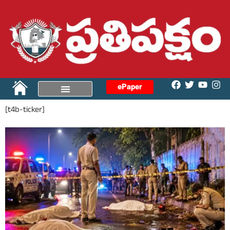
ePaper
[t4b-ticker]