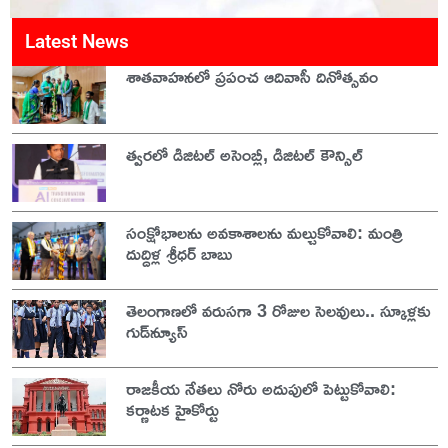
Latest News
శాతవాహనలో ప్రపంచ ఆదివాసీ దినోత్సవం
త్వరలో డిజిటల్ అసెంబ్లీ, డిజిటల్ కౌన్సిల్
సంక్షోభాలను అవకాశాలను మల్చుకోవాలి: మంత్రి
దుద్దిళ్ల శ్రీధర్ బాబు
తెలంగాణలో వరుసగా 3 రోజుల సెలవులు.. స్కూళ్లకు
గుడ్‌న్యూస్
రాజకీయ నేతలు నోరు అదుపులో పెట్టుకోవాలి:
కర్ణాటక హైకోర్టు