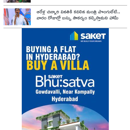
ఆరేళ్ల చిన్నారి వినతికి కదిలిన మంత్రి పొంగులేటి..
వారం రోజుల్లో బస్సు సౌకర్యం కల్పిస్తామని హామీ