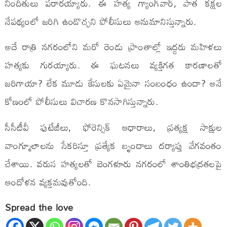
నిందితులు పరారయ్యారు. ఈ హత్య గ్యాంగ్‌వార్, పాత కక్షల
నేపథ్యంలో జరిగి ఉండొచ్చని పోలీసులు అనుమానిస్తున్నారు.
అదే రాత్రి నగరంలోని మరో రెండు ప్రాంతాల్లో ఇద్దరు మహిళలు
హత్యకు గురయ్యారు. ఈ ఘటనలు వ్యక్తిగత కారణాలతో
జరిగాయా? లేక మూడు కేసులకు ఏమైనా సంబంధం ఉందా? అనే
కోణంలో పోలీసులు విచారణ కొనసాగిస్తున్నారు.
సీసీటీవీ ఫుటేజీలు, ఫోరెన్సిక్ ఆధారాలు, ప్రత్యక్ష సాక్షుల
వాంగ్మూలాలను సేకరిస్తూ ప్రత్యేక బృందాలు దర్యాప్తు వేగవంతం
చేశాయి. వరుస హత్యలతో బెంగళూరు నగరంలో శాంతిభద్రతలపై
ఆందోళన వ్యక్తమవుతోంది.
Spread the love