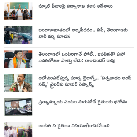
స్కూల్ ఫీజులపై విద్యాశాఖ కఠిన ఆదేశాలు
బంగాళాఖాతంలో అల్పపీడనం.. ఏపీ, తెలంగాణకు
భారీ వర్ష సూచన
తెలంగాణలో ఒంటరిగానే పోటీ.. జనసేనతో సహా
ఎవరితోనూ పొత్తు లేదు: రాంచందర్ రావు
ఆలోచింపజేస్తున్న సూర్య డైలాగ్స్.. ‘విశ్వనాథం అండ్
సన్స్’ ట్రైలర్‌కు సూపర్ రెస్పాన్స్
ప్రత్యామ్నాయ పంటల సాగుతోనే రైతులకు భరోసా
జలసిరి ని రైతులు వినియోగించుకోవాలి