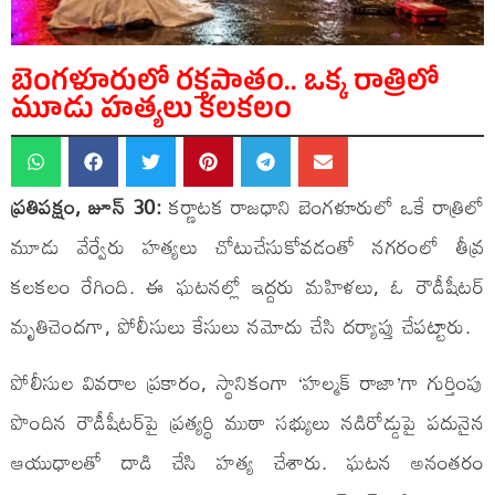
బెంగళూరులో రక్తపాతం.. ఒక్క రాత్రిలో
మూడు హత్యలు కలకలం
ప్రతిపక్షం, జూన్ 30:
కర్ణాటక రాజధాని బెంగళూరులో ఒకే రాత్రిలో
మూడు వేర్వేరు హత్యలు చోటుచేసుకోవడంతో నగరంలో తీవ్ర
కలకలం రేగింది. ఈ ఘటనల్లో ఇద్దరు మహిళలు, ఓ రౌడీషీటర్
మృతిచెందగా, పోలీసులు కేసులు నమోదు చేసి దర్యాప్తు చేపట్టారు.
పోలీసుల వివరాల ప్రకారం, స్థానికంగా ‘హల్మక్ రాజా’గా గుర్తింపు
పొందిన రౌడీషీటర్‌పై ప్రత్యర్థి ముఠా సభ్యులు నడిరోడ్డుపై పదునైన
ఆయుధాలతో దాడి చేసి హత్య చేశారు. ఘటన అనంతరం