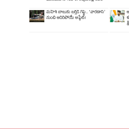
ముందుకు సాగుదాం: కల్వకుంట్ల కవిత
మహేశ్ బాబుకు బర్త్‌డే గిఫ్ట్.. ‘వారణాసి’
ఆ
నుంచి అదిరిపోయే అప్డేట్!
శ
శ