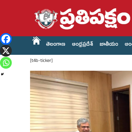
తెలంగాణ
ఆంధ్రప్రదేశ్
జాతీయం
అం
[t4b-ticker]