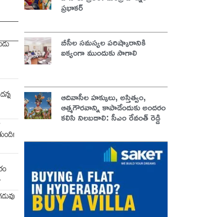
ప్రభాకర్
బీసీల సమస్యల పరిష్కారానికి
ెండు
ఐక్యంగా ముందుకు సాగాలి
ఆదివాసీల హక్కులు, అస్తిత్వం,
దన్న
ఆత్మగౌరవాన్ని కాపాడేందుకు అందరం
కలిసి నిలబడాలి: సీఎం రేవంత్ రెడ్డి
ో
ుంది!
దరం
ి
 గడువు