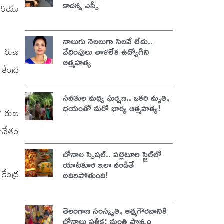
కాదన్న ఎస్పీ
 మరియు
నాలుగు నెలలుగా సెలవే లేదు..
రా రుణ
వేధింపులు తాళలేక ఉద్యోగిని
ఆత్మహత్య
కేంద్ర
సవతుల మధ్య ఘర్షణ.. ఒకరి మృతి,
భయంతో మరో భార్య ఆత్మహత్య!
రో రుణ
ావేశం
బోనాల స్పెషల్.. పల్లెటూరి స్టైల్‌లో
యాటకూర ఇలా వండితే
కేంద్ర
అదిరిపోతుంది!
తెలంగాణ సంస్కృతి, ఆత్మగౌరవానికి
బోనాలు ప్రతీక: మంత్రి పొన్నం