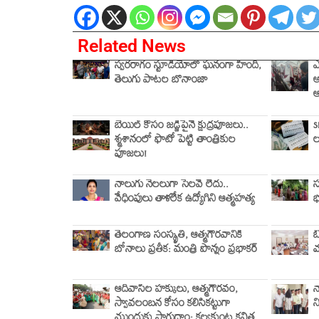
Related News
స్వరరాగం స్టూడియోలో ఘనంగా హిందీ,
ఎ
తెలుగు పాటల బొనాంజా
అ
బెయిల్ కోసం జడ్జిపైనే క్షుద్రపూజలు..
S
శ్మశానంలో ఫొటో పెట్టి తాంత్రికుల
ల
పూజలు!
నాలుగు నెలలుగా సెలవే లేదు..
స
వేధింపులు తాళలేక ఉద్యోగిని ఆత్మహత్య
భ
తెలంగాణ సంస్కృతి, ఆత్మగౌరవానికి
బ
బోనాలు ప్రతీక: మంత్రి పొన్నం ప్రభాకర్
మ
ఆదివాసీల హక్కులు, ఆత్మగౌరవం,
న
స్వావలంబన కోసం కలిసికట్టుగా
న