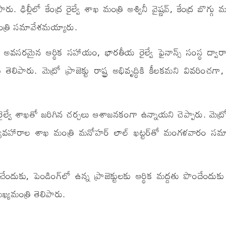
. ఢిల్లీలో కేంద్ర రైల్వే శాఖ మంత్రి అశ్వినీ వైష్ణవ్, కేంద్ర బొగ్గు
మంత్రి సమావేశమయ్యారు.
ుకు అవసరమైన ఆర్థిక సహాయం, భారతీయ రైల్వే ఫైనాన్స్ సంస్థ ద్వా
పారు. మెట్రో ప్రాజెక్టు రాష్ట్ర అభివృద్ధికి కీలకమని వివరించగా, 
ైల్వే శాఖతో జరిగిన చర్చలు ఆశాజనకంగా ఉన్నాయని చెప్పారు. మెట్
 వ్యవహారాల శాఖ మంత్రి మనోహర్ లాల్ ఖట్టర్‌తో మంగళవారం సమ
దుకు, పెండింగ్‌లో ఉన్న ప్రాజెక్టులకు ఆర్థిక మద్దతు పొందేందుకు 
్యమంత్రి తెలిపారు.