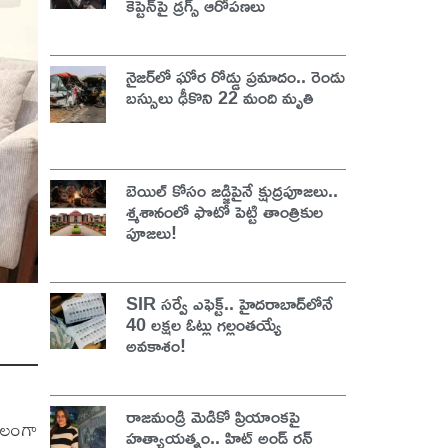
కెప్టెన్‌పై డ్రగ్స్ ఆరోపణలు
నైజర్‌లో ఘోర రోడ్డు ప్రమాదం.. రెండు
బస్సులు ఢీకొని 22 మంది మృతి
బెయిల్ కోసం జడ్జిపైనే క్షుద్రపూజలు..
శ్మశానంలో ఫొటో పెట్టి తాంత్రికుల
పూజలు!
SIR సర్వే ఎఫెక్ట్.. హైదరాబాద్‌లోనే
40 లక్షల ఓట్లు గల్లంతయ్యే
అవకాశం!
రాజమండ్రి మెడికో ప్రియాంకపై
ూలంగా
హత్యాయత్నం.. హిట్ అండ్ రన్