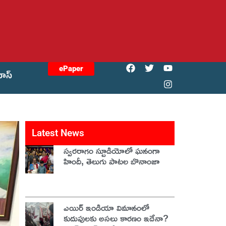
ePaper
యోస్
Latest News
స్వరరాగం స్టూడియోలో ఘనంగా
హిందీ, తెలుగు పాటల బొనాంజా
ఎయిర్ ఇండియా విమానంలో
కుదుపులకు అసలు కారణం ఇదేనా?