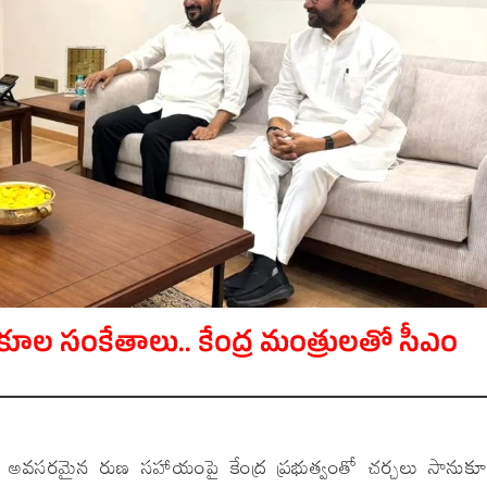
కూల సంకేతాలు.. కేంద్ర మంత్రులతో సీఎం
్టుకు అవసరమైన రుణ సహాయంపై కేంద్ర ప్రభుత్వంతో చర్చలు సానుక