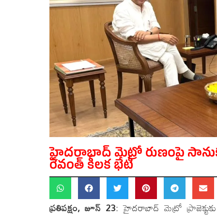
హైదరాబాద్ మెట్రో రుణంపై సాను
రేవంత్ కీలక భేటీ
ప్రతిపక్షం, జూన్ 23
: హైదరాబాద్ మెట్రో ప్రాజెక