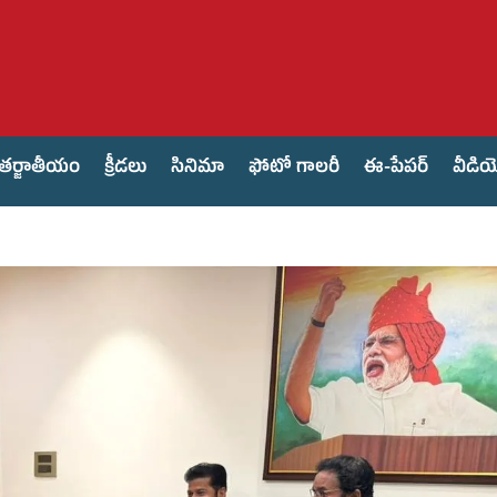
తర్జాతీయం
క్రీడలు
సినిమా
ఫోటో గాలరీ
ఈ-పేపర్
వీడి