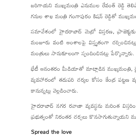
జరిగాయని ముఖ్యమంత్రి ఎనుముల రేవంత్ రెడ్డి తెలిపారు
గనుల శాఖ మంత్రి గంగాపురం కిషన్ రెడ్డితో ముఖ్య
సమావేశంలో హైదరాబాద్ మెట్రో విస్తరణ, ప్రాజెక్ట
మంజూరు వంటి అంశాలపై విస్తృతంగా చర్చించినట్లు తెలి
మంత్రులు సానుకూలంగా స్పందించినట్లు పేర్కొన్నారు.
భేటీ అనంతరం మీడియాతో మాట్లాడిన ముఖ్యమంత్రి, ర
వ్యవహారంలో తదుపరి చర్యల కోసం కేంద్ర పట్టణ
కానున్నట్లు వెల్లడించారు.
హైదరాబాద్ నగర రవాణా వ్యవస్థను మరింత విస్తరించేం
ప్రభుత్వంతో నిరంతర చర్చలు కొనసాగుతున్నాయని ముఖ
Spread the love