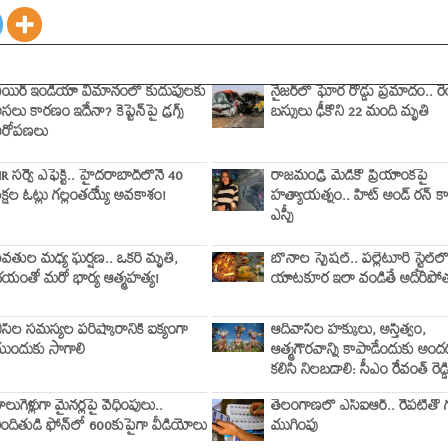
యిర్ ఇండియా విమానంలో కుదుపులకు
నైజర్‌లో ఘోర రోడ్డు ప్రమాదం.. ర
సలు కారణం ఇదేనా? కెప్టెన్‌పై డ్రగ్స్
బస్సులు ఢీకొని 22 మంది మృతి
ఆరోపణలు
IR సర్వే ఎఫెక్ట్.. హైదరాబాద్‌లోనే 40
రాజమండ్రి మెడికో ప్రియాంకపై
క్షల ఓట్లు గల్లంతయ్యే అవకాశం!
హత్యాయత్నం.. హిట్ అండ్ రన్ కా
ఎస్పీ
వతుల మధ్య ఘర్షణ.. ఒకరి మృతి,
బోనాల స్పెషల్.. పల్లెటూరి స్టైల్‌ల
యంతో మరో భార్య ఆత్మహత్య!
యాటకూర ఇలా వండితే అదిరిపోత
ీసీల సమస్యల పరిష్కారానికి ఐక్యంగా
ఆదివాసీల హక్కులు, అస్తిత్వం,
ుందుకు సాగాలి
ఆత్మగౌరవాన్ని కాపాడేందుకు అం
కలిసి నిలబడాలి: సీఎం రేవంత్ రెడ్డ
ాలుగేళ్లుగా మైనర్లపై వేధింపులు..
తెలంగాణలో ఎస్‌ఐఆర్‌.. రేపటితో
ిందితుడి ఫోన్‌లో 600కుపైగా వీడియోలు
ముగింపు