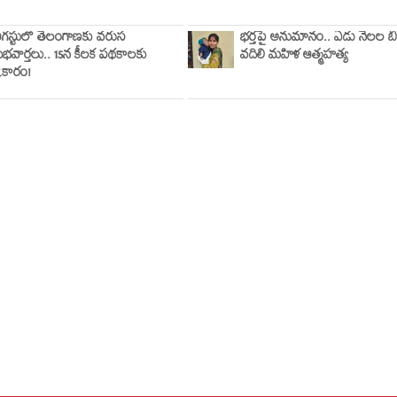
గస్టులో తెలంగాణకు వరుస
భర్తపై అనుమానం.. ఏడు నెలల బిడ
ుభవార్తలు.. 15న కీలక పథకాలకు
వదిలి మహిళ ఆత్మహత్య
్రీకారం!