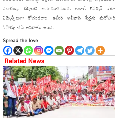
విచారణపై చర్చించి ఆమోదించనుంది. అలాగే గవర్నర్ కోటా
ఎమ్మెల్సీలుగా కోదండరాం, అమీర్ అలీఖాన్ పేర్లను మరోసారి
సిఫార్సు చేసే అవకాశం ఉంది.
Spread the love
Related News