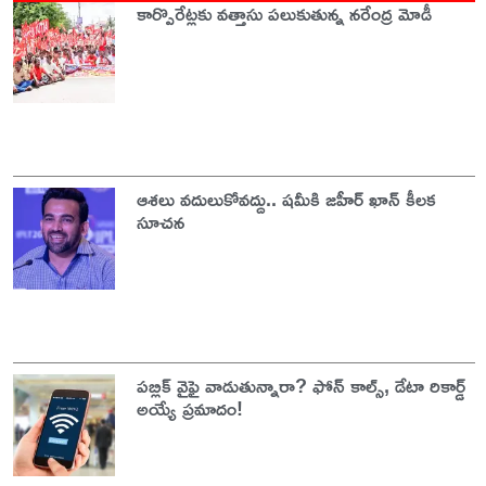
కార్పొరేట్లకు వత్తాసు పలుకుతున్న నరేంద్ర మోడీ
ఆశలు వదులుకోవద్దు.. షమీకి జహీర్ ఖాన్ కీలక
సూచన
పబ్లిక్ వైఫై వాడుతున్నారా? ఫోన్ కాల్స్, డేటా రికార్డ్
అయ్యే ప్రమాదం!