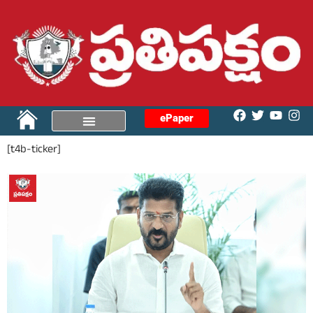
ePaper
[t4b-ticker]