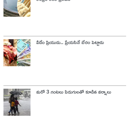
వీడేం ప్రియుడు.. ప్రేయసినే బేరం పెట్టాడు
మరో 3 గంటలు పిడుగులతో కూడిన వర్షాలు