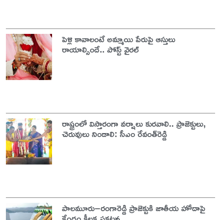
పెళ్లి కావాలంటే అమ్మాయి పేరుపై ఆస్తులు
రాయాల్సిందే.. పోస్ట్ వైరల్
రాష్ట్రంలో విస్తారంగా వర్షాలు కురవాలి.. ప్రాజెక్టులు,
చెరువులు నిండాలి: సీఎం రేవంత్‌రెడ్డి
పాలమూరు–రంగారెడ్డి ప్రాజెక్టుకి జాతీయ హోదాపై
కేంద్రం కీలక ప్రకటన