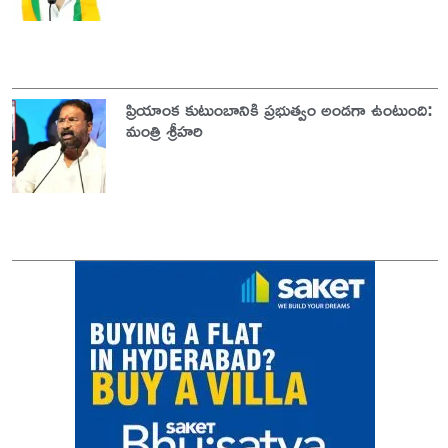
ప్రియాంక కుటుంబానికి ప్రభుత్వం అండగా ఉంటుంది:
మంత్రి శ్రీహరి