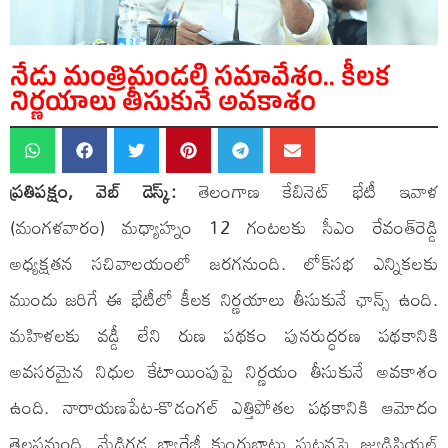
నేడు మంత్రిమండలి సమావేశం.. కీలక
నిర్ణయాలు తీసుకునే అవకాశం
ప్రతిపక్షం, వెబ్ డెస్క్:
తెలంగాణ కేబినెట్ భేటీ ఇవాళ
(మంగళవారం) మధ్యాహ్నం 12 గంటలకు సీఎం రేవంత్‌రెడ్డి
అధ్యక్షతన సచివాలయంలో జరగనుంది. లోక్‌సభ ఎన్నికలకు
ముందు జరిగే ఈ భేటీలో కీలక నిర్ణయాలు తీసుకునే ఛాన్స్ ఉంది.
మహిళలకు వడ్డీ లేని రుణ పథకం పునరుద్ధరణ పథకానికి
అవసరమైన నిధుల కేటాయింపుపై నిర్ణయం తీసుకునే అవకాశం
ఉంది. నారాయణపేట-కొడంగల్‌ ఎత్తిపోతల పథకానికి ఆమోదం
తెలపనుంది. మేడిగడ్డ బ్యారేజీ కుంగుబాటు ఘటనపై జ్యుడిషియల్‌