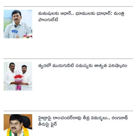
మనుషులకు ఆధార్‌.. భూములకు భూధార్‌: మంత్రి
పొంగులేటి
త్వరలో మురుగునీటి సమస్యకు శాశ్వత పరిష్కారం
హైడ్రాపై రాంచందర్‌రావు తీవ్ర విమర్శలు.. రంగనాథ్
తీరుపై ఫైర్