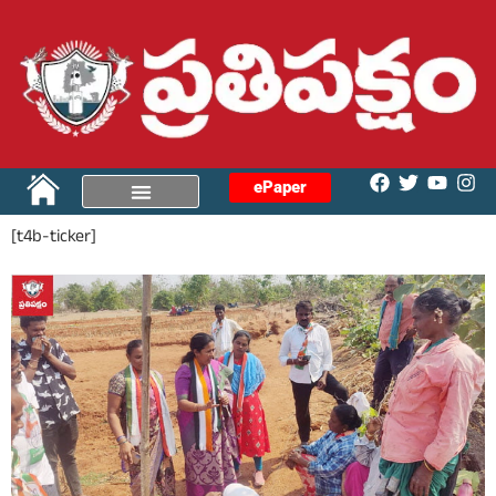
ePaper
[t4b-ticker]