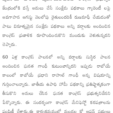
కేంద్రంలోకి వస్తే అమలు చేసే సంక్షేమ పథకాలు గ్యారెంటీ లపై
అవగాహన ఆగస్టు నెలలోపు రైతులందరికీ రుణమాఫీ చేయడంతో
పాటు వినూత్నమైన సంక్షేమ పథకాలు అన్ని వర్గాలకు అందించిన
కాంగ్రెస్ ప్రణాళిక రూపొందించుకొని ముందుకు వెళుతున్నదని
చెప్పారు.
60 ఏళ్ల కాంగ్రెస్ పాలనలో అన్ని వర్గాలకు సుస్థిర పాలన
అందించిన ఘనత గాంధీ కుటుంబాన్నిదని ఇప్పుడు రాబోయే
కాలంలో కాబోయే ప్రధాని రాహుల్ గాంధీ అన్న విషయాన్ని
గుర్తించాలన్నారు. జాతీయ ఉపాధి హామీ పథకాన్ని ప్రతిష్టాత్మకంగా
తీసుకొని అమలు చేసిన ఘనత కాంగ్రెస్ ప్రభుత్వనిదేనని
పేర్కొన్నారు. ఈ సందర్భంగా కాంగ్రెస్ మేనిఫెస్టో కరపత్రాలను
పంపిణీ చేశారు.ఈ కార్యక్రమములో మండల కో ఆప్షన్ సభ్యులు