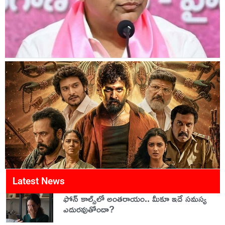
Latest News
ఫోన్ కాల్స్‌లో అంతరాయం.. మీకూ ఇదే సమస్య
ఎదురవుతోందా?