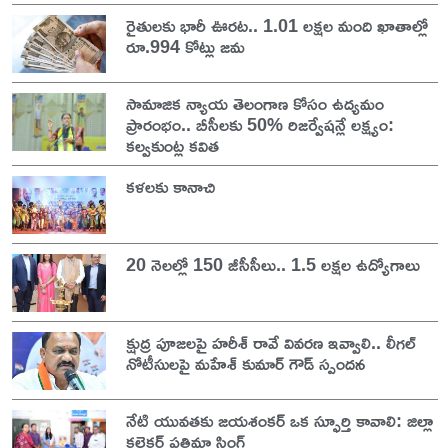
రైతులకు భారీ ఊరట.. 1.01 లక్షల మంది ఖాతాల్లో
రూ.994 కోట్లు జమ
సామాజిక న్యాయ తెలంగాణ కోసం ఉద్యమం
ప్రారంభం.. బీసీలకు 50% రిజర్వేషన్లే లక్ష్యం:
కల్వకుంట్ల కవిత
కళలకు కానాచి
20 నెలల్లో 150 జీసీసీలు.. 1.5 లక్షల ఉద్యోగాలు
క్షుద్ర పూజలపై హరీశ్ రావే వివరణ ఇవ్వాలి.. లీగల్
నోటీసులపై మహేశ్ కుమార్ గౌడ్ స్పందన
నేటి యువతకు జయశంకర్ ఒక స్ఫూర్తి కావాలి: జిల్లా
కలెక్టర్ ప్రతిమా సింగ్