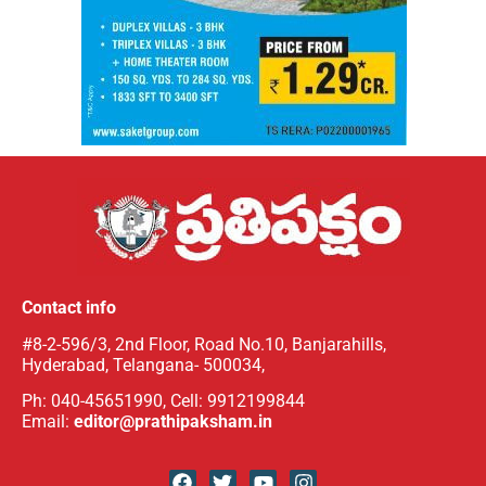
Contact info
#8-2-596/3, 2nd Floor, Road No.10, Banjarahills,
Hyderabad, Telangana- 500034,
Ph: 040-45651990, Cell: 9912199844
Email:
editor@prathipaksham.in