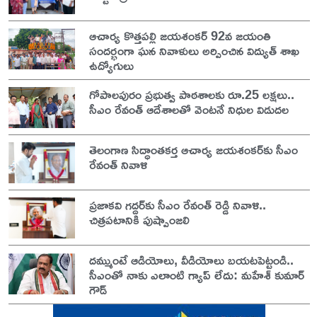
ఆచార్య కొత్తపల్లి జయశంకర్ 92వ జయంతి
సందర్భంగా ఘన నివాళులు అర్పించిన విద్యుత్ శాఖ
ఉద్యోగులు
గోపాలపురం ప్రభుత్వ పాఠశాలకు రూ.25 లక్షలు..
సీఎం రేవంత్ ఆదేశాలతో వెంటనే నిధుల విడుదల
తెలంగాణ సిద్ధాంతకర్త ఆచార్య జయశంకర్‌కు సీఎం
రేవంత్ నివాళి
ప్రజాకవి గద్దర్‌కు సీఎం రేవంత్ రెడ్డి నివాళి..
చిత్రపటానికి పుష్పాంజలి
దమ్ముంటే ఆడియోలు, వీడియోలు బయటపెట్టండి..
సీఎంతో నాకు ఎలాంటి గ్యాప్ లేదు: మహేశ్ కుమార్
గౌడ్