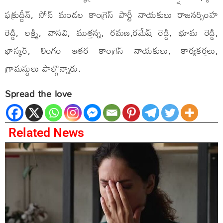
ఫక్రుద్దీన్, సోన్ మండల కాంగ్రెస్ పార్టీ నాయకులు రాజనర్సింహ
రెడ్డి, లక్ష్మి, వాసవి, ముత్తన్న, రమణ,రమేష్ రెడ్డి, భూమ రెడ్డి,
భాస్కర్, లింగం ఇతర కాంగ్రెస్ నాయకులు, కార్యకర్తలు,
గ్రామస్థులు పాల్గొన్నారు.
Spread the love
Related News