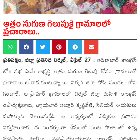
ఆత్రం సుగుణ గెలుపుకై గ్రామాలలో
ప్రచారాలు..
ప్రతిపక్షం, జిల్లా ప్రతినిధి నిర్మల్, ఏప్రిల్ 27 :
అదిలాబాద్ కాంగ్రెస్
లోక్ సభ ఎంపీ అభ్యర్థి ఆత్రం సుగుణ గెలుపు కోసం గ్రామాలలో
ప్రచారాలు జోరాదుకుంటున్నాయి. నిర్మల్ జిల్లా సోన్ మండలంలోని
గంజాల్, జాఫ్రాపూర్ గ్రామాలలో నిర్మల్ జిల్లా మహిళ కాంగ్రెస్
ఉపాధ్యక్షురాలు, న్యాయవాది అల్లూరి కృష్ణవేణి, సీనియర్ నాయకులు
మహమ్మద్ మోయినుద్దీన్ ల ఆధ్వర్యంలో ఎన్నికల ప్రచారం
నిర్వహించారు ఈ సందర్భంగా చేనులలో పంట పొలాలలో ఉన్న
వ్యవసాయ కూలీలు, వ్యవసాయదారులను కాంగ్రెస్ ప్రభుత్వం