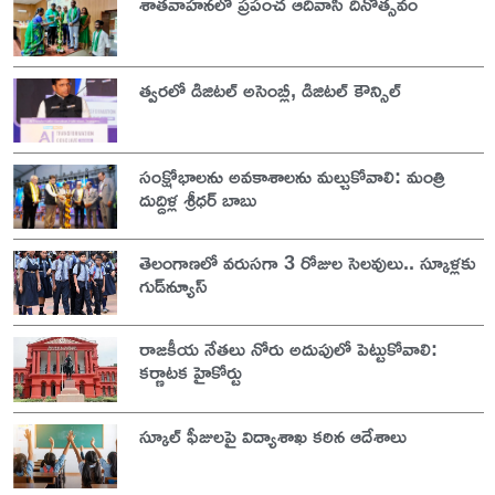
శాతవాహనలో ప్రపంచ ఆదివాసీ దినోత్సవం
త్వరలో డిజిటల్ అసెంబ్లీ, డిజిటల్ కౌన్సిల్
సంక్షోభాలను అవకాశాలను మల్చుకోవాలి: మంత్రి
దుద్దిళ్ల శ్రీధర్ బాబు
తెలంగాణలో వరుసగా 3 రోజుల సెలవులు.. స్కూళ్లకు
గుడ్‌న్యూస్
రాజకీయ నేతలు నోరు అదుపులో పెట్టుకోవాలి:
కర్ణాటక హైకోర్టు
స్కూల్ ఫీజులపై విద్యాశాఖ కఠిన ఆదేశాలు