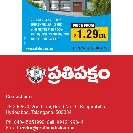
Contact info
#8-2-596/3, 2nd Floor, Road No.10, Banjarahills,
Hyderabad, Telangana- 500034,
Ph: 040-45651990, Cell: 9912199844
Email:
editor@prathipaksham.in