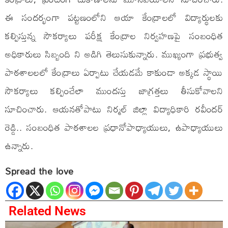
ఈ సందర్భంగా పట్టణంలోని ఆయా కేంద్రాలలో విద్యార్థులకు
కల్పిస్తున్న సౌకర్యాలు పరీక్ష కేంద్రాల నిర్వహణపై సంబంధిత
అధికారులు సిబ్బంది ని అడిగి తెలుసుకున్నారు. ముఖ్యంగా ప్రభుత్వ
పాఠశాలలలో కేంద్రాలు ఏర్పాటు చేయడమే కాకుండా అక్కడ స్థాయి
సౌకర్యాలు కల్పించేలా ముందస్తు జాగ్రత్తలు తీసుకోవాలని
సూచించారు. ఆయనతోపాటు నిర్మల్ జిల్లా విద్యాధికారి రవీందర్
రెడ్డి.. సంబంధిత పాఠశాలల ప్రధానోపాధ్యాయులు, ఉపాధ్యాయులు
ఉన్నారు.
Spread the love
Related News