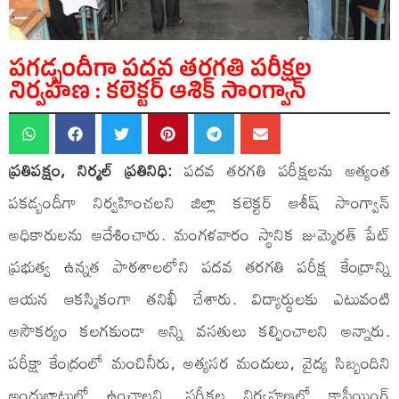
పగడ్బందీగా పదవ తరగతి పరీక్షల
నిర్వహణ : కలెక్టర్ ఆశిక్ సాంగ్వాన్
ప్రతిపక్షం, నిర్మల్ ప్రతినిధి:
పదవ తరగతి పరీక్షలను అత్యంత
పకడ్బందీగా నిర్వహించలని జిల్లా కలెక్టర్ ఆశీష్ సాంగ్వాన్
అధికారులను ఆదేశించారు. మంగళవారం స్థానిక జుమ్మెరత్ పేట్
ప్రభుత్వ ఉన్నత పాఠశాలలోని పదవ తరగతి పరీక్ష కేంద్రాన్ని
ఆయన ఆకస్మికంగా తనిఖీ చేశారు. విద్యార్థులకు ఎటువంటి
అసౌకర్యం కలగకుండా అన్ని వసతులు కల్పించాలని అన్నారు.
పరీక్షా కేంద్రంలో మంచినీరు, అత్యసర మందులు, వైద్య సిబ్బందిని
అందుబాటులో ఉంచాలని, పరీక్షల నిర్వహణలో కాపీయింగ్