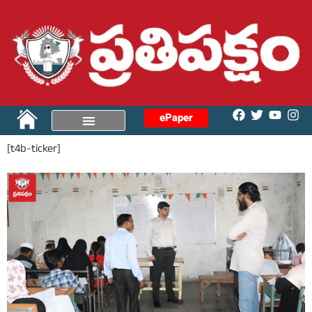
ePaper
[t4b-ticker]