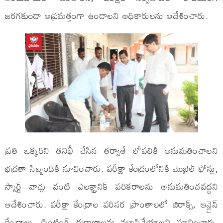
జరగకుండా అప్రమత్తంగా ఉండాలని అధికారులను ఆదేశించారు.
ప్రతి ఒక్కరిని తనిఖీ చేసిన తర్వాతే లోపలికి అనుమతించాలని
భద్రతా సిబ్బందికి సూచించారు. పరీక్షా కేంద్రంలోనికి మొబైల్ ఫోన్లు,
స్మార్ట్ వాచ్లు వంటి ఎలక్ట్రానిక్ పరికరాలను అనుమతించవద్దని
ఆదేశించారు. పరీక్షా కేంద్రాల పరిసర ప్రాంతాలలో జిరాక్స్, ఆన్లైన్
కేంద్రాలు, ప్రింటింగ్ దుకాణాలను మూసివేయాలని సూచించారు.