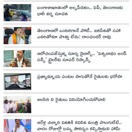
బంగాళాఖాతంలో అల్పపీడనం.. ఏపీ, తెలంగాణకు
భారీ వర్ష సూచన
తెలంగాణలో ఒంటరిగానే పోటీ.. జనసేనతో సహా
ఎవరితోనూ పొత్తు లేదు: రాంచందర్ రావు
ఆలోచింపజేస్తున్న సూర్య డైలాగ్స్.. ‘విశ్వనాథం అండ్
సన్స్’ ట్రైలర్‌కు సూపర్ రెస్పాన్స్
ప్రత్యామ్నాయ పంటల సాగుతోనే రైతులకు భరోసా
జలసిరి ని రైతులు వినియోగించుకోవాలి
ఆరేళ్ల చిన్నారి వినతికి కదిలిన మంత్రి పొంగులేటి..
వారం రోజుల్లో బస్సు సౌకర్యం కల్పిస్తామని హామీ