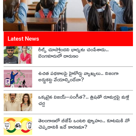
Latest News
రీల్స్ చూస్తోందని భార్యను చంపేశాడు..
బెంగళూరులో దారుణం
ఉచిత పథకాలపై హైకోర్టు వ్యాఖ్యలు.. నిజంగా
అడ్డుకట్ట వేయాల్సిందేనా?
ఒక్కటైన విజయ్–సంగీత?.. త్రిషతో రూమర్లపై మళ్లీ
చర్చ
తెలంగాణలో బీజేపీ ఒంటరి వ్యూహం.. కూటమికి నో
చెప్పడానికి ఇదే కారణమా?