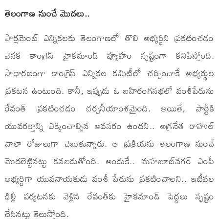
తెలంగాణ నుంచే మొదలు..
పార్లమెంట్‌ ఎన్నికలకు తెలంగాణలో తొలి అభ్యర్థిని ప్రకటించడం
వెనక కాంగ్రెస్ హైకమాండ్‌ వ్యూహం స్పష్టంగా కనిపిస్తోంది.
సాధారణంగా కాంగ్రెస్‌ ఎన్నికల కమిటీలో చర్చించాకే అభ్యర్థుల
ప్రకటన ఉంటుంది. కానీ, ఇప్పుడు ఓ బహిరంగసభలో వంశీపేరును
రేవంత్‌ ప్రకటించడం చర్చనీయాంశమైంది. అయితే, పార్టీకి
యువరక్తాన్ని ఎక్కించాల్సిన అవసరం ఉందని.. అగ్రనేత రాహుల్‌
చాలా రోజులుగా చెబుతున్నారు. ఆ ప్రక్రియను తెలంగాణ నుంచే
మొదలెట్టినట్టు కనబడుతోంది. అందుకే.. మహబూబ్‌నగర్‌ ఎంపీ
అభ్యర్థిగా యువనాయకుడు వంశీ పేరును ప్రకటించాలని.. ఇటీవల
ఢిల్లీ పర్యటనకు వెళ్లిన రేవంత్‌కు హైకమాండ్‌ పెద్దలు స్పష్టం
చేసినట్టు తెలుస్తోంది.