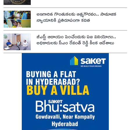
అణగారిన గొంతుకలకు ఆత్మగౌరవం.. సామాజిక
న్యాయానికి ప్రతిరూపంగా కవిత
జీఎస్టీ ఆదాయం పెంచేందుకు ఏఐ వినియోగం..
అధికారులకు సీఎం రేవంత్ రెడ్డి కీలక ఆదేశాలు