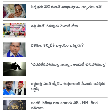
పెన్షన్లకు నేటి నుంచే దరఖాస్తులు.. అర్హతలు ఇవే!
తల్లి పాలే శిశువుకు మొదటి టీకా
దళితుల కన్నీటికి న్యాయం ఎప్పుడు?
‘చదవలేకపోతున్నా నాన్నా.. అందుకే చనిపోతున్నా’
అర్ధరాత్రి పంత్ ట్వీట్.. ఉత్తరాఖండ్ సీఎంకు ఆసక్తికర
విజ్ఞప్తి
రికవరీ ఏజెంట్ల అరాచకాలకు చెక్.. RBI కీలక
ఆదేశాలు