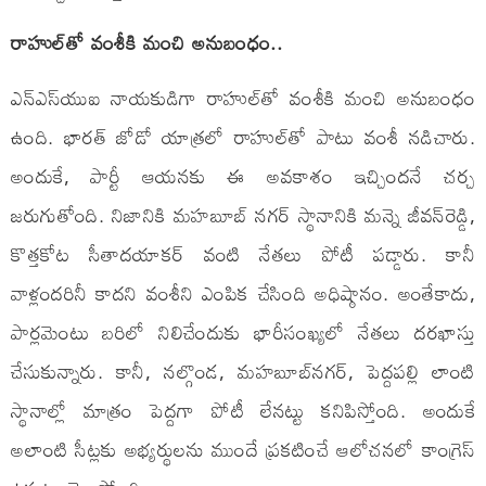
రాహుల్‌తో వంశీకి మంచి అనుబంధం..
ఎన్​ఎస్​యుఐ నాయకుడిగా రాహుల్‌తో వంశీకి మంచి అనుబంధం
ఉంది. భారత్‌ జోడో యాత్రలో రాహుల్‌తో పాటు వంశీ నడిచారు.
అందుకే, పార్టీ ఆయనకు ఈ అవకాశం ఇచ్చిందనే చర్చ
జరుగుతోంది. నిజానికి మహబూబ్‌ నగర్‌ స్థానానికి మన్నె జీవన్‌రెడ్డి,
కొత్తకోట సీతాదయాకర్‌ వంటి నేతలు పోటీ పడ్డారు. కానీ
వాళ్లందరినీ కాదని వంశీని ఎంపిక చేసింది అధిష్ఠానం. అంతేకాదు,
పార్లమెంటు బరిలో నిలిచేందుకు భారీసంఖ్యలో నేతలు దరఖాస్తు
చేసుకున్నారు. కానీ, నల్గొండ, మహబూబ్‌నగర్‌, పెద్దపల్లి లాంటి
స్థానాల్లో మాత్రం పెద్దగా పోటీ లేనట్టు కనిపిస్తోంది. అందుకే
అలాంటి సీట్లకు అభ్యర్థులను ముందే ప్రకటించే ఆలోచనలో కాంగ్రెస్‌