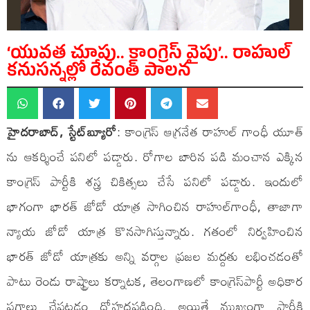
‘యువత చూపు.. కాంగ్రెస్‌ వైపు’.. రాహుల్​
కనుసన్నల్లో రేవంత్​ పాలన
హైదరాబాద్​, స్టేట్​బ్యూరో
: కాంగ్రెస్​ ఆగ్రనేత రాహుల్​ గాంధీ యూత్​
ను ఆకర్శించే పనిలో పడ్డారు. రోగాల బారిన పడి మంచాన ఎక్కిన
కాంగ్రెస్​ పార్టీకి శస్త్ర చికిత్సలు చేసే పనిలో పడ్డారు. ఇందులో
భాగంగా భారత్​ జోడో యాత్ర సాగించిన రాహుల్​గాంధీ, తాజాగా
న్యాయ జోడో యాత్ర కొనసాగిస్తున్నారు. గతంలో నిర్వహించిన
భారత్​ జోడో యాత్రకు అన్ని వర్గాల ప్రజల మద్దతు లభించడంతో
పాటు రెండు రాష్ట్రాలు కర్నాటక, తెలంగాణలో కాంగ్రెస్​పార్టీ అధికార
పగ్గాలు చేపట్టడం దోహదపడింది. అయితే ముఖ్యంగా పార్టీకి