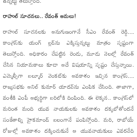
ఉన్నట్టు తెలుస్తోంది.
రాహుల్‌ సూచనలు.. రేవంత్‌ అమలు!
రాహుల్‌ సూచనలకు అనుగుణంగానే సీఎం రేవంత్‌ రెడ్డి…
కాంగ్రెస్‌కు యంగ్‌ బ్లడ్‌ను ఎక్కిస్తున్నట్టు మాత్రం స్పష్టంగా
తెలుస్తోంది. అధికారం చేపట్టిన రెండు, మూడు నెలల్లో రేవంత్‌
చేసిన నియామకాలు కూడా అదే విషయాన్ని స్పష్టం చేస్తున్నాయి.
ఎమ్మెల్సీగా బల్మూర్‌ వెంకట్‌కు అవకాశం ఇచ్చిన కాంగ్రెస్‌…
రాజ్యసభకు అనిల్‌ కుమార్‌ యాదవ్‌ను ఎంపిక చేసింది. తాజాగా,
వంశీకి ఎంపీ అభ్యర్థిగా బరిలోకి దింపింది. ఈ లెక్కన.. కాంగ్రెస్‌లో
మరింత మంది యువ నాయకులకు అవకాశం దక్కబోతోందనే
సంకేతాల్ని హైకమాండ్‌ బలంగానే పంపిస్తోంది. మరి, రాబోయే
రోజుల్లో అవకాశం దక్కించుకునే ఆ యువనాయకులు ఎవరనేది