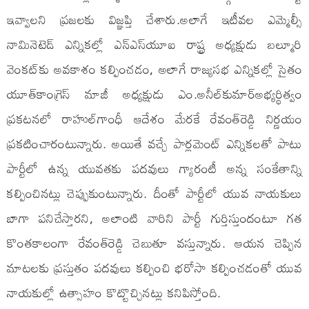
ఇవ్వాలని ప్రజలకు విజ్ఞప్తి చేశారు.అలాగే ఇటీవల ఎమ్మెల్సీ
నామినెటెడ్​ ఎన్నికల్లో ఎన్​ఎస్​యూఐ రాష్ట్ర అధ్యక్షుడు బల్మూరి
వెంకట్​కు అవకాశం కల్పించడం, అలాగే రాజ్యసభ ఎన్నికల్లో సైతం
యూత్​కాంగ్రెస్​ మాజీ అధ్యక్షుడు ఎం.అనీల్​కుమార్​అభ్యర్థిత్వం
ప్రకటనలో రాహుల్​గాంధీ ఆదేశం మేరకే రేవంత్​రెడ్డి నిర్ణయం
ప్రకటించారంటున్నారు. అయితే వచ్చే పార్లమెంట్​ ఎన్నికలతో పాటు
పార్టీలో ఉన్న యువతకు పదవులు గ్యారంటీ అన్న సంకేతాన్ని
కల్పించినట్లు చెప్పుకుంటున్నారు. దీంతో పార్టీలో యువ నాయకులు
బాగా పనిచేస్తారని, అలాంటి వారిని పార్టీ గుర్తిస్తుందంటూ గత
కొంతకాలంగా రేవంత్​రెడ్డి చెబుతూ వస్తున్నారు. ఆయన చెప్పిన
మాటలకు ప్రస్తుతం పదవులు కల్పించి భరోసా కల్పించడంతో యువ
నాయకుల్లో ఉత్సాహం కొట్టొచ్చినట్లు కనిపిస్తోంది.