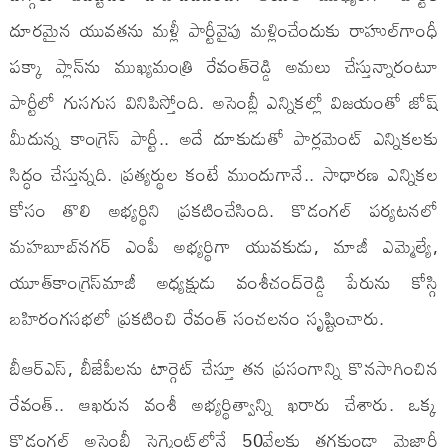
దూరమైన యువతను మళ్లీ పార్టీవైపు మళ్లించేందుకు రాహుల్​గాంధీ
పక్కా ప్లాన్​ను ముఖ్యమంత్రి రేవంత్​రెడ్డి అమలు చేస్తున్నారంటూ
పార్టీలో గుసగుస వినిపిస్తోంది. అసెంబ్లీ ఎన్నికల్లో విజయంతో జోష్‌
మీదున్న కాంగ్రెస్‌ పార్టీ.. అదే దూకుడుతో పార్లమెంట్‌ ఎన్నికలకు
సిద్ధం చేస్తున్నది. ప్రత్యర్థుల కంటే ముందుగానే.. సాధారణ ఎన్నికల
కోసం తొలి అభ్యర్థిని ప్రకటించేసింది. కొడంగల్‌ పర్యటనలో
మహబూబ్‌నగర్‌ ఎంపీ అభ్యర్థిగా యువకుడు, మాజీ ఎమ్మెల్యే,
యూత్​కాంగ్రెస్​మాజీ అధ్యక్షుడు వంశీచంద్‌రెడ్డి పేరును కోస్గి
బహిరంగసభలో ప్రకటించి రేవంత్​ సంచలనం సృష్టించారు.
బీఆర్‌ఎస్‌, బీజేపీలను టార్గెట్‌ చేస్తూ తన ప్రసంగాన్ని కొనసాగించిన
రేవంత్‌.. ఆఖరున వంశీ అభ్యర్థిత్వాన్ని ఖరారు చేశారు. ఒక్క
కొడంగల్‌ అసెంబ్లీ సెగ్మెంట్‌లోనే 50వేలకు తగ్గకుండా మెజార్టీ