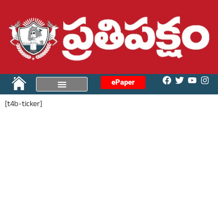
ePaper
[t4b-ticker]