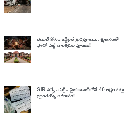
బెయిల్ కోసం జడ్జిపైనే క్షుద్రపూజలు.. శ్మశానంలో
ఫొటో పెట్టి తాంత్రికుల పూజలు!
SIR సర్వే ఎఫెక్ట్.. హైదరాబాద్‌లోనే 40 లక్షల ఓట్లు
గల్లంతయ్యే అవకాశం!