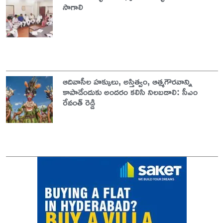
సాగాలి
ఆదివాసీల హక్కులు, అస్తిత్వం, ఆత్మగౌరవాన్ని
కాపాడేందుకు అందరం కలిసి నిలబడాలి: సీఎం
రేవంత్ రెడ్డి