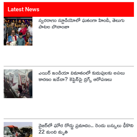
Latest News
స్వరరాగం స్టూడియోలో ఘనంగా హిందీ, తెలుగు
పాటల బొనాంజా
ఎయిర్ ఇండియా విమానంలో కుదుపులకు అసలు
కారణం ఇదేనా? కెప్టెన్‌పై డ్రగ్స్ ఆరోపణలు
నైజర్‌లో ఘోర రోడ్డు ప్రమాదం.. రెండు బస్సులు ఢీకొని
22 మంది మృతి