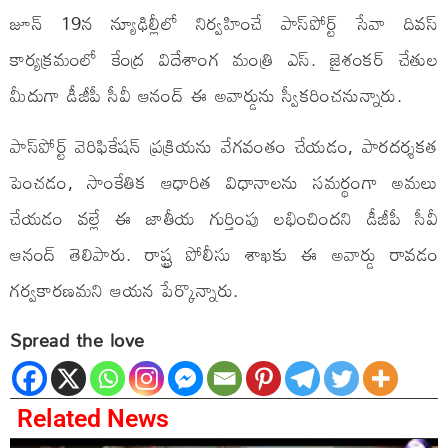
జూన్ 19న న్యూఢిల్లీలో నిర్వహించే పాస్‌పోర్ట్ సేవా దివస్
కార్యక్రమంలో కేంద్ర విదేశాంగ మంత్రి ఎస్. జైశంకర్ చేతుల
మీదుగా డీజీపీ సీవీ ఆనంద్ ఈ అవార్డును స్వీకరించనున్నారు.
పాస్‌పోర్ట్ వెరిఫికేషన్ ప్రక్రియను వేగవంతం చేయడం, పారదర్శకత
పెంచడం, సాంకేతిక ఆధారిత విధానాలను సమర్థంగా అమలు
చేయడం వల్లే ఈ జాతీయ గుర్తింపు లభించిందని డీజీపీ సీవీ
ఆనంద్ తెలిపారు. రాష్ట్ర పోలీసు శాఖకు ఈ అవార్డు రావడం
గర్వకారణమని ఆయన పేర్కొన్నారు.
Spread the love
Related News