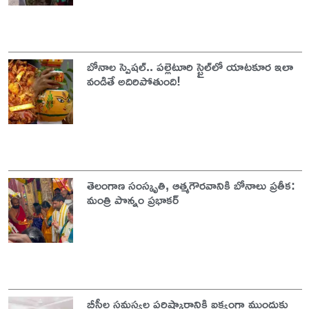
బోనాల స్పెషల్.. పల్లెటూరి స్టైల్‌లో యాటకూర ఇలా
వండితే అదిరిపోతుంది!
తెలంగాణ సంస్కృతి, ఆత్మగౌరవానికి బోనాలు ప్రతీక:
మంత్రి పొన్నం ప్రభాకర్
బీసీల సమస్యల పరిష్కారానికి ఐక్యంగా ముందుకు