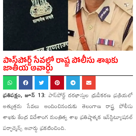
పాస్‌పోర్ట్ సేవల్లో రాష్ట్ర పోలీసు శాఖకు
జాతీయ అవార్డు
ప్రతిపక్షం, జూన్ 13
: పాస్‌పోర్ట్ దరఖాస్తుల ధ్రువీకరణ ప్రక్రియలో
అత్యుత్తమ సేవలు అందించినందుకు తెలంగాణ రాష్ట్ర పోలీసు
శాఖకు కేంద్ర విదేశాంగ మంత్రిత్వ శాఖ ప్రతిష్ఠాత్మక ఇన్‌స్టిట్యూషనల్
పర్ఫార్మెన్స్ అవార్డు ప్రకటించింది.