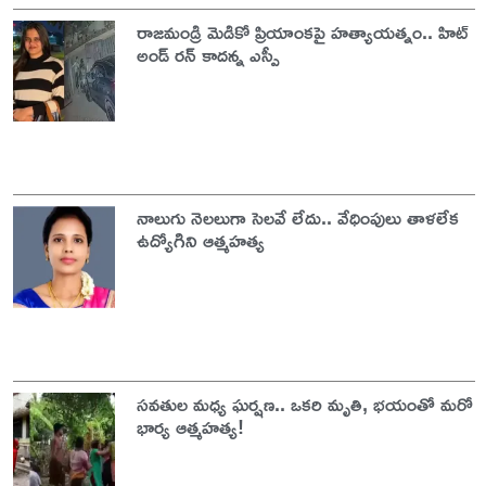
రాజమండ్రి మెడికో ప్రియాంకపై హత్యాయత్నం.. హిట్
అండ్ రన్ కాదన్న ఎస్పీ
నాలుగు నెలలుగా సెలవే లేదు.. వేధింపులు తాళలేక
ఉద్యోగిని ఆత్మహత్య
సవతుల మధ్య ఘర్షణ.. ఒకరి మృతి, భయంతో మరో
భార్య ఆత్మహత్య!