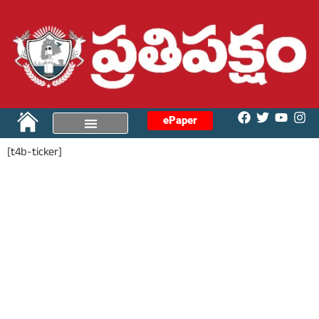
ePaper
[t4b-ticker]