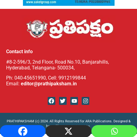
Contact info
#8-2-596/3, 2nd Floor, Road No.10, Banjarahills,
Hyderabad, Telangana- 500034,
Ph: 040-45651990, Cell: 9912199844
Email:
editor@prathipaksham.in
PRATHIPAKSHAM (c) 2024. All Rights Reserved for ARA Publications. Designed &
hosted by
Hyderabad Graphics