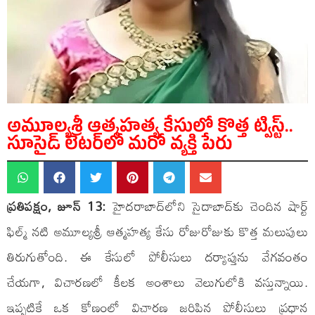
అమూల్యశ్రీ ఆత్మహత్య కేసులో కొత్త ట్విస్ట్..
సూసైడ్ లెటర్‌లో మరో వ్యక్తి పేరు
ప్రతిపక్షం, జూన్ 13:
హైదరాబాద్‌లోని సైదాబాద్‌కు చెందిన షార్ట్
ఫిల్మ్ నటి అమూల్యశ్రీ ఆత్మహత్య కేసు రోజురోజుకు కొత్త మలుపులు
తిరుగుతోంది. ఈ కేసులో పోలీసులు దర్యాప్తును వేగవంతం
చేయగా, విచారణలో కీలక అంశాలు వెలుగులోకి వస్తున్నాయి.
ఇప్పటికే ఒక కోణంలో విచారణ జరిపిన పోలీసులు ప్రధాన