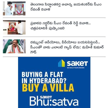
తెలంగాణ సిద్ధాంతకర్త ఆచార్య జయశంకర్‌కు సీఎం
రేవంత్ నివాళి
ప్రజాకవి గద్దర్‌కు సీఎం రేవంత్ రెడ్డి నివాళి..
చిత్రపటానికి పుష్పాంజలి
దమ్ముంటే ఆడియోలు, వీడియోలు బయటపెట్టండి..
సీఎంతో నాకు ఎలాంటి గ్యాప్ లేదు: మహేశ్ కుమార్
గౌడ్