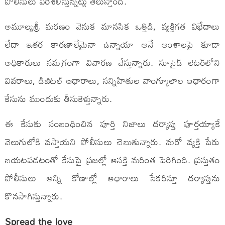
పోలీసులు పరిశీలిస్తున్నట్లు తెలుస్తోంది.
అమూల్యశ్రీ మరణం వెనుక మానసిక ఒత్తిడి, వ్యక్తిగత విభేదాలు
లేదా ఇతర కారణాలేమైనా ఉన్నాయా అనే అంశాలపై కూడా
అధికారులు సమగ్రంగా విచారణ చేస్తున్నారు. సూసైడ్ లెటర్‌లోని
వివరాలు, డిజిటల్ ఆధారాలు, సన్నిహితుల వాంగ్మూలాల ఆధారంగా
కేసును ముందుకు తీసుకెళ్తున్నారు.
ఈ కేసుకు సంబంధించిన పూర్తి నిజాలు దర్యాప్తు పూర్తయ్యాకే
వెలుగులోకి వస్తాయని పోలీసులు చెబుతున్నారు. మరో వ్యక్తి పేరు
బయటపడటంతో కేసుపై ప్రజల్లో ఆసక్తి మరింత పెరిగింది. ప్రస్తుతం
పోలీసులు అన్ని కోణాల్లో ఆధారాలు సేకరిస్తూ దర్యాప్తును
కొనసాగిస్తున్నారు.
Spread the love