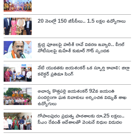
20 నెలల్లో 150 జీసీసీలు.. 1.5 లక్షల ఉద్యోగాలు
క్షుద్ర పూజలపై హరీశ్ రావే వివరణ ఇవ్వాలి.. లీగల్
నోటీసులపై మహేశ్ కుమార్ గౌడ్ స్పందన
నేటి యువతకు జయశంకర్ ఒక స్ఫూర్తి కావాలి: జిల్లా
కలెక్టర్ ప్రతిమా సింగ్
ఆచార్య కొత్తపల్లి జయశంకర్ 92వ జయంతి
సందర్భంగా ఘన నివాళులు అర్పించిన విద్యుత్ శాఖ
ఉద్యోగులు
గోపాలపురం ప్రభుత్వ పాఠశాలకు రూ.25 లక్షలు..
సీఎం రేవంత్ ఆదేశాలతో వెంటనే నిధుల విడుదల