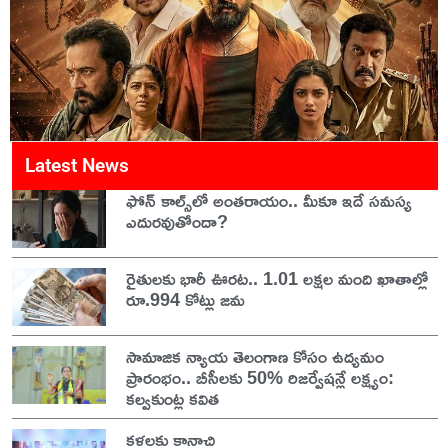
Latest News
ఫోన్ కాల్స్‌లో అంతరాయం.. మీకూ ఇదే సమస్య
ఎదురవుతోందా?
రైతులకు భారీ ఊరట.. 1.01 లక్షల మంది ఖాతాల్లో
రూ.994 కోట్లు జమ
సామాజిక న్యాయ తెలంగాణ కోసం ఉద్యమం
ప్రారంభం.. బీసీలకు 50% రిజర్వేషన్లే లక్ష్యం:
కల్వకుంట్ల కవిత
కళలకు కానాచి