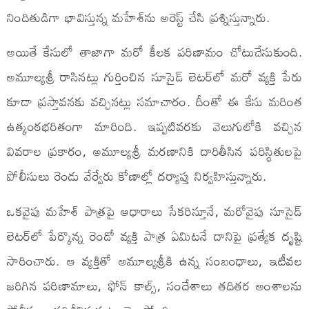
నిందితుడిగా భావిస్తున్న మహేశ్‌ను అరెస్ట్ చేసి ప్రశ్నిస్తున్నారు.
అయితే కేసులో తాజాగా మరో కీలక పరిణామం చోటుచేసుకుంది.
అమూల్యశ్రీ రాసినట్లు గుర్తించిన సూసైడ్ లెటర్‌లో మరో వ్యక్తి పేరు
కూడా ప్రస్తావనకు వచ్చినట్లు సమాచారం. దీంతో ఈ కేసు మరింత
ఉత్కంఠభరితంగా మారింది. ఇప్పటివరకు వెలుగులోకి వచ్చిన
వివరాల ప్రకారం, అమూల్యశ్రీ మరణానికి దారితీసిన పరిస్థితులపై
పోలీసులు రెండు వేర్వేరు కోణాల్లో దర్యాప్తు నిర్వహిస్తున్నారు.
ఒకవైపు మహేశ్ పాత్రపై ఆధారాలు సేకరిస్తూనే, మరోవైపు సూసైడ్
లెటర్‌లో పేర్కొన్న రెండో వ్యక్తి పాత్ర ఏమిటనే దానిపై ప్రత్యేక దృష్టి
సారించారు. ఆ వ్యక్తితో అమూల్యశ్రీకి ఉన్న సంబంధాలు, ఇటీవల
జరిగిన పరిణామాలు, ఫోన్ కాల్స్, సందేశాలు తదితర అంశాలను