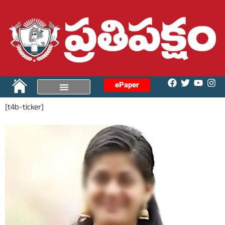
ePaper
[t4b-ticker]