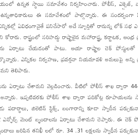
లో ఉన్నత స్థాయి సమావేశం నిర్వహించారు. పోలీస్, ఎక్సైజ్, వా
 ఉన్నతాధికారులు ఈ సమావేశంలో పాల్గొన్నారు. ఈ సందర్బంగా స
నికల్లో ఏవిధంగానైతే పనిచేసారో అదే స్పూర్తితో రానున్న లోక్ సభ ఎ
. రాష్ట్రంలో సరిహద్దు రాష్ట్రాలైన మహారాష్ట్ర, కర్ణాటక, ఆంధ్ర ప్
్టులను ఏర్పాటు చేయడంతో పాటు. ఆయా రాష్ట్రాల చెక్ పోస్టులతో
కొన్నారు. ఎన్నికల నిర్వహణ, ప్రవర్తనా నియమావళి అమలుపై అన్ని 
ామని తెలిపారు.
టులను ఏర్పాటు చేశామని వెల్లడించారు. వీటిలో పోలీస్ శాఖ ద్వారా 44
ాయని అన్నారు. ఇప్పటివరకు పోలీస్ శాఖ ద్వారా పదికోట్ల రూపాయలను స
పదార్థాలు, జిలెటిన్ స్టిక్స్, బంగారాన్ని కూడా స్వాదీన పర్చుకున
2 ఎన్ఫోర్స్ మెంట్ బృందాలను ఏర్పాటు చేశామని చెప్పారు. ఈ చెక్ పో
ందాలు జరిపిన తనిఖీ లలో రూ. 34 .31 లక్షలను స్వాధీన పర్చుకున్