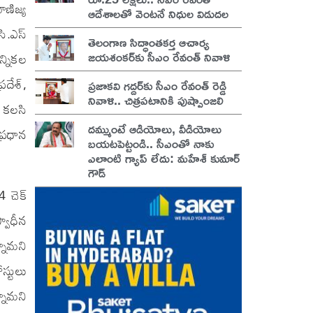
ణిజ్య
ఆదేశాలతో వెంటనే నిధుల విడుదల
ి.ఎస్
తెలంగాణ సిద్ధాంతకర్త ఆచార్య
జయశంకర్‌కు సీఎం రేవంత్ నివాళి
న్నికల
రదేశ్,
ప్రజాకవి గద్దర్‌కు సీఎం రేవంత్ రెడ్డి
నివాళి.. చిత్రపటానికి పుష్పాంజలి
 కలసి
దమ్ముంటే ఆడియోలు, వీడియోలు
ప్రధాన
బయటపెట్టండి.. సీఎంతో నాకు
ఎలాంటి గ్యాప్ లేదు: మహేశ్ కుమార్
గౌడ్
4 చెక్
్వాధీన
్నామని
స్టులు
నామని