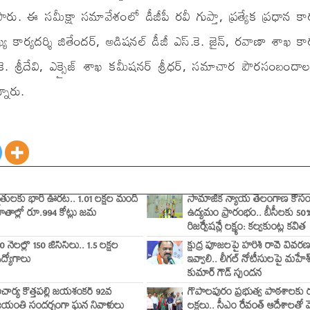
ు. ఈ సమీక్షా సమావేశంలో డీజీపీ రవీ గుప్తా, ప్రత్యేక ప్రధాన కార్
 కార్యదర్శి జితేందర్, అడిషనల్ డీజీ ఎస్.కె. జైన్, రవాణా శాఖ కార్
.కె. శ్రీదేవి, ఎక్సైజ్ శాఖ కమీషనర్ శ్రీధర్, సమాచార పౌరసంబంద
నారు.
ైతులకు భారీ ఊరట.. 1.01 లక్షల మంది
సామాజిక న్యాయ తెలంగాణ కోస
ాతాల్లో రూ.994 కోట్లు జమ
ఉద్యమం ప్రారంభం.. బీసీలకు 50
రిజర్వేషన్లే లక్ష్యం: కల్వకుంట్ల కవిత
0 నెలల్లో 150 జీసీసీలు.. 1.5 లక్షల
క్షుద్ర పూజలపై హరీశ్ రావే వివర
ద్యోగాలు
ఇవ్వాలి.. లీగల్ నోటీసులపై మహేశ
కుమార్ గౌడ్ స్పందన
చార్య కొత్తపల్లి జయశంకర్ 92వ
గోపాలపురం ప్రభుత్వ పాఠశాలకు 
యంతి సందర్భంగా ఘన నివాళులు
లక్షలు.. సీఎం రేవంత్ ఆదేశాలతో 