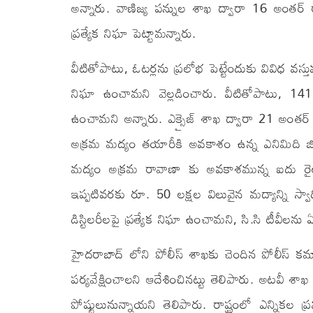
అన్నారు. వాణిజ్య పన్నుల శాఖ ద్వారా 16 అంతర్ రాష
ప్రత్యేక నిఘా పెట్టామన్నారు.
వీటితోపాటు, ఓటర్లను ప్రలోభ పెట్టేందుకు వివిధ వస
నిఘా ఉంచామని వెల్లడించారు. వీటితోపాటు, 1
ఉంచామని అన్నారు. ఎక్సైజ్ శాఖ ద్వారా 21 అంతర్ రా
అక్రమ మద్యం తయారీకి అవకాశం ఉన్న ఎనిమిది జిల్లా
మద్యం అక్రమ రావాణా కు అవకాశమున్న ఐదు రైలు మార
ఇప్పటివరకు రూ. 50 లక్షల విలువైన మద్యాన్ని స్వాధీ
డిస్టిలరీలపై ప్రత్యేక నిఘా ఉంచామని, సి.సి టీవీలను ఏర్
హైదరాబాద్ లోని పోలీస్ శాఖకు చెందిన పోలీస్ కమా
పర్యవేక్షించాలని ఆదేశించినట్టు తెలిపారు. అటవీ శాఖ
పోష్టులునున్నాయని తెలిపారు. రాష్ట్రంలో ఎన్నికల