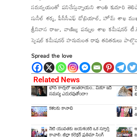
సమన్వయంతో పనిచేస్తున్నాయని శాంతి కుమారి తెలిపార
సునీల్ శర్మ, పీసీసీఎఫ్ డోబ్రియాల్, హోమ్ శాఖ ముఖ్య
శ్రీనివాస రాజు, వాణిజ్య పన్నుల శాఖ కమీషనర్ టీ
స్పెషల్ కమీషనర్ హనుమంత రావు తదితరులు పాల్గొన్
Spread the love
Related News
ఫోన్ కాల్స్‌లో అంతరాయం.. మీకూ ఇదే
ర
సమస్య ఎదురవుతోందా?
ఖ
కళలకు కానాచి
2
ఉ
నేటి యువతకు జయశంకర్ ఒక స్ఫూర్తి
ఆ
కావాలి: జిల్లా కలెక్టర్ ప్రతిమా సింగ్
జ