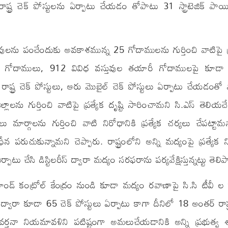
్ట్ర చెక్ పోస్టులను ఏర్పాటు చేయడం తోపాటు 31 స్ట్రాటెజిక్ పాయి
్తువులను పంచేందుకు అవకాశమున్న 25 గోదాములను గుర్తించి వాటిపై ప్
41 గోదాములు, 912 వివిధ వస్తువుల తయారీ గోదాములపై కూడా
ష్ట్ర చెక్ పోస్టులు, ఆరు మొబైల్ చెక్ పోస్టులు ఏర్పాటు చేయడంతో
లను గుర్తించి వాటిపై ప్రత్యేక దృష్టి సారించామని సి.ఎస్ తెలియచ
్గాలను గుర్తించి వాటి నిరోధానికి ప్రత్యేక చర్యలు చేపట్టామన
న పరుచుకున్నామని చెప్పారు. రాష్ట్రంలోని అన్ని మద్యంపై ప్రత్యేక 
పాటు చేసి డిస్టిలరీస్ ద్వారా మద్యం సరఫరాను పర్యవేక్షిస్తున్నట్టు తెలిప
ండ్ కంట్రోల్ కేంద్రం నుండి కూడా మద్యం రవాణాపై సి.సి టీవీ ల 
 ద్వారా కూడా 65 చెక్ పోస్టులు ఏర్పాటు కాగా దీనిలో 18 అంతర్ రాష్ట్
 ప్రవర్తనా నియమావళిని పటిష్టంగా అమలుచేయడానికి అన్ని ప్రభుత్వ