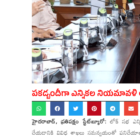
పకడ్బందీగా ఎన్నికల నియమావళి 
హైదరాబాద్, ప్రతిపక్షం స్టేట్​బ్యూరో:
లోక్ సభ ఎన్న
చేయడానికి వివిధ శాఖలు సమన్వయంతో పనిచేయాలని రాష