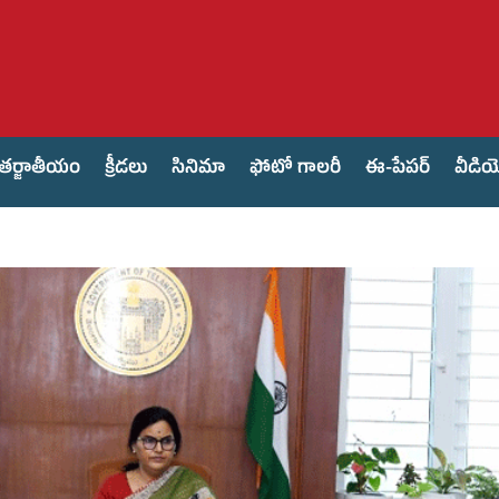
తర్జాతీయం
క్రీడలు
సినిమా
ఫోటో గాలరీ
ఈ-పేపర్
వీడి