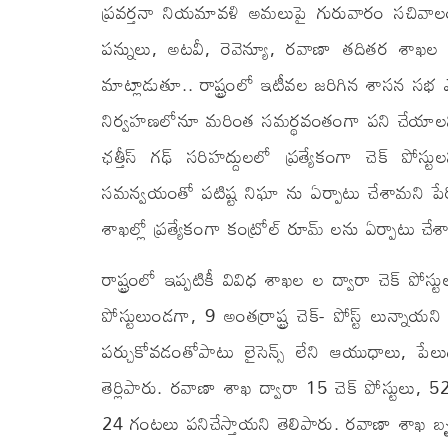
ప్రవర్తనా నియమావళి అమలుపై గురువారం సచివాలయం
పన్నులు, అటవీ, రెవెన్యూ, రవాణా తదితర శాఖల
మాట్లాడుతూ.. రాష్ట్రంలో ఇటీవల జరిగిన శాసన సభ ఎన్
నిర్వహణలోనూ మరింత సమర్థవంతంగా పని చేయాలని కోరారు
ఛత్తీస్ గఢ్ సరిహద్దులలో ప్రత్యేకంగా చెక్ పోస
సమన్వయంతో పటిష్ట నిఘా ను ఏర్పాటు చేశామని పేర్
శాఖల్లో ప్రత్యేకంగా కంట్రోల్ రూమ్ లను ఏర్పాటు చేశ
రాష్ట్రంలో ఇప్పటికీ వివిధ శాఖల ల ద్వారా చెక్ పోస్
పోస్టులుండగా, 9 అంతర్రాష్ట్ర చెక్- పోస్ట్ లున్న
పర్చుకోవడంతోపాటు లైసెన్స్ లేని ఆయుధాలు, పేలుడు 
తెర్లిపారు. రవాణా శాఖ ద్వారా 15 చెక్ పోస్టులు, 5
24 గంటలు పనిచేస్తాయని తెలిపారు. రవాణా శాఖ బృ