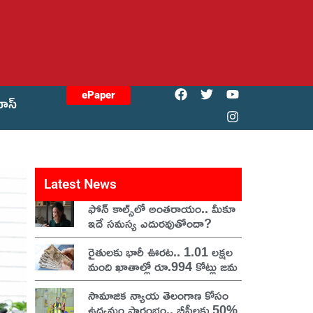
ePaper
యోస్
Latest News
ఫోన్ కాల్స్‌లో అంతరాయం.. మీకూ
ఇదే సమస్య ఎదురవుతోందా?
రైతులకు భారీ ఊరట.. 1.01 లక్షల
మంది ఖాతాల్లో రూ.994 కోట్లు జమ
సామాజిక న్యాయ తెలంగాణ కోసం
ఉద్యమం ప్రారంభం.. బీసీలకు 50%