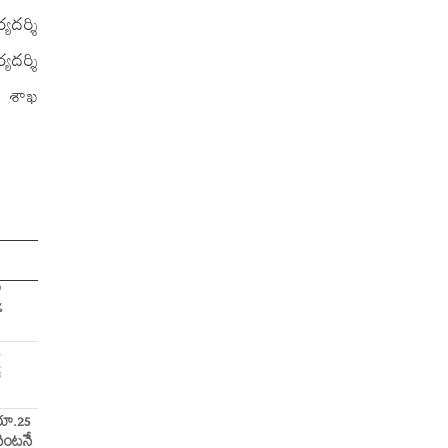
యదర్శి
యదర్శి
ాల శాఖ
ం
%
ణ
్
రూ.25
వెంటనే