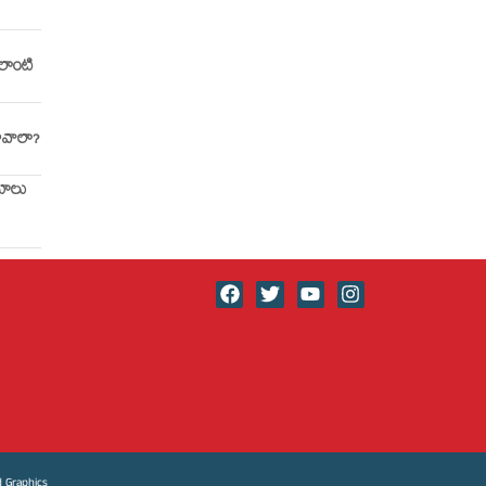
లాంటి
ావాలా?
ిమాలు
 Graphics