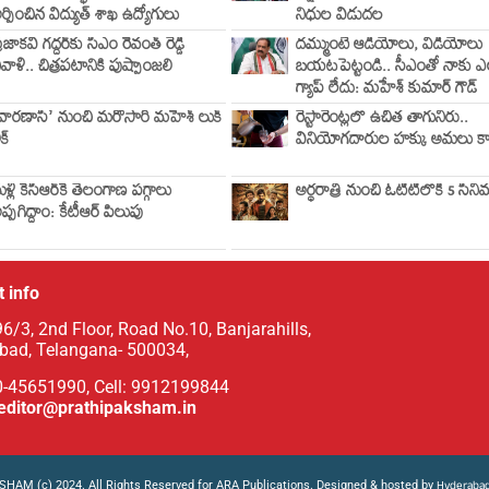
ర్పించిన విద్యుత్ శాఖ ఉద్యోగులు
నిధుల విడుదల
్రజాకవి గద్దర్‌కు సీఎం రేవంత్ రెడ్డి
దమ్ముంటే ఆడియోలు, వీడియోలు
ివాళి.. చిత్రపటానికి పుష్పాంజలి
బయటపెట్టండి.. సీఎంతో నాకు ఎ
గ్యాప్ లేదు: మహేశ్ కుమార్ గౌడ్
వారణాసి’ నుంచి మరోసారి మహేశ్ లుక్
రెస్టారెంట్లలో ఉచిత తాగునీరు..
ీక్
వినియోగదారుల హక్కు అమలు క
ళ్లీ కేసీఆర్‌కే తెలంగాణ పగ్గాలు
అర్ధరాత్రి నుంచి ఓటీటీలోకి 5 సిన
ప్పగిద్దాం: కేటీఆర్ పిలుపు
 info
6/3, 2nd Floor, Road No.10, Banjarahills,
bad, Telangana- 500034,
0-45651990, Cell: 9912199844
editor@prathipaksham.in
HAM (c) 2024. All Rights Reserved for ARA Publications. Designed & hosted by
Hyderabad