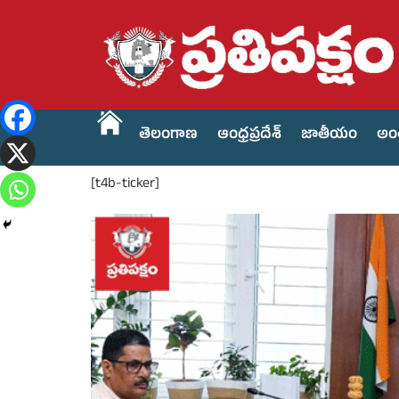
తెలంగాణ
ఆంధ్రప్రదేశ్
జాతీయం
అం
[t4b-ticker]