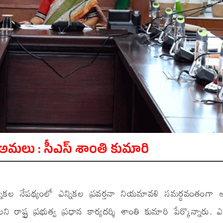
అమలు : సీఎస్ శాంతి కుమారి
ికల నేపథ్యంలో ఎన్నికల ప్రవర్తనా నియమావళి సమర్థవంతంగా
్ట్ర ప్రభుత్వ ప్రధాన కార్యదర్శి శాంతి కుమారి పేర్కొన్నారు. ఎ