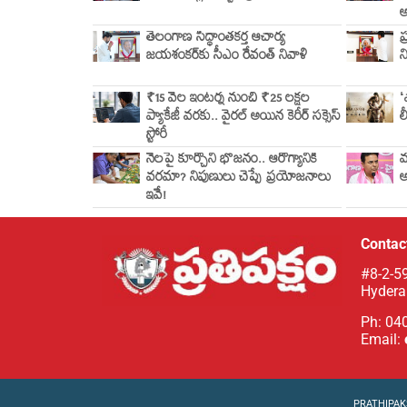
అ
తెలంగాణ సిద్ధాంతకర్త ఆచార్య
ప
జయశంకర్‌కు సీఎం రేవంత్ నివాళి
న
₹15 వేల ఇంటర్న్ నుంచి ₹25 లక్షల
‘
ప్యాకేజీ వరకు.. వైరల్ అయిన కెరీర్ సక్సెస్
ల
స్టోరీ
నేలపై కూర్చొని భోజనం.. ఆరోగ్యానికి
మ
వరమా? నిపుణులు చెప్పే ప్రయోజనాలు
అ
ఇవే!
Contact
#8-2-59
Hydera
Ph: 04
Email:
PRATHIPAKS