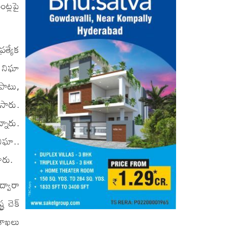
ంట్లపై
రత్యేక
 నిఘా
 పాటు,
ేసారు.
్నారు.
నిఘా..
ారు.
ద్వారా
ర చెక్
 శాఖలు