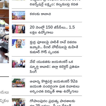
రిజర్వేషన్లే లక్ష్యం: కల్వకుంట్ల కవిత
కళలకు కానాచి
20 నెలల్లో 150 జీసీసీలు.. 1.5
లక్షల ఉద్యోగాలు
క్షుద్ర పూజలపై హరీశ్ రావే వివరణ
ఇవ్వాలి.. లీగల్ నోటీసులపై మహేశ్
కుమార్ గౌడ్ స్పందన
నేటి యువతకు జయశంకర్ ఒక
స్ఫూర్తి కావాలి: జిల్లా కలెక్టర్ ప్రతిమా
సింగ్
ఆచార్య కొత్తపల్లి జయశంకర్ 92వ
జయంతి సందర్భంగా ఘన నివాళులు
అర్పించిన విద్యుత్ శాఖ ఉద్యోగులు
 అమలు
న్నికల
గోపాలపురం ప్రభుత్వ పాఠశాలకు
రూ.25 లక్షలు.. సీఎం రేవంత్