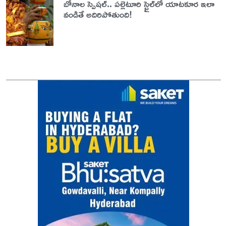
బోనాల స్పెషల్.. పల్లెటూరి స్టైల్‌లో యాటకూర ఇలా
వండితే అదిరిపోతుంది!