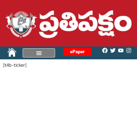
ePaper
[t4b-ticker]