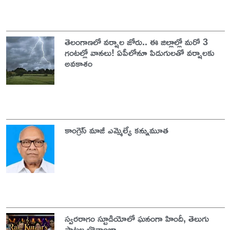
తెలంగాణలో వర్షాల జోరు.. ఈ జిల్లాల్లో మరో 3
గంటల్లో వానలు! ఏపీలోనూ పిడుగులతో వర్షాలకు
అవకాశం
కాంగ్రెస్ మాజీ ఎమ్మెల్యే కన్నుమూత
స్వరరాగం స్టూడియోలో ఘనంగా హిందీ, తెలుగు
పాటల బొనాంజా