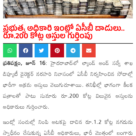
ప్రభుత్వ అధికారి ఇంట్లో ఏసీబీ దాడులు..
రూ.200 కోట్ల ఆస్తుల గుర్తింపు
ప్రతిపక్షం, జూన్ 16
: హైదరాబాద్‌లో ల్యాండ్ అండ్ సర్వే శాఖ
డిప్యూటీ డైరెక్టర్ నరహరి నివాసంలో ఏసీబీ నిర్వహించిన సోదాల్లో
భారీగా అక్రమ ఆస్తులు వెలుగుచూశాయి. తనిఖీల్లో భాగంగా కీలక
పత్రాలతో పాటు సుమారు రూ.200 కోట్ల విలువైన ఆస్తులను
అధికారులు గుర్తించారు.
ఇంట్లో సంచుల్లో నింపి అటకపై దాచిన రూ.1.2 కోట్ల నగదును
స్వాధీనం చేసుకున్న ఏసీబీ అధికారులు, భారీ మొత్తంలో బంగారు