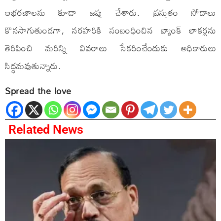
ఆభరణాలను కూడా జప్తు చేశారు. ప్రస్తుతం సోదాలు
కొనసాగుతుండగా, నరహరికి సంబంధించిన బ్యాంక్ లాకర్లను
తెరిపించి మరిన్ని వివరాలు సేకరించేందుకు అధికారులు
సిద్ధమవుతున్నారు.
Spread the love
Related News