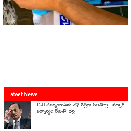
Latest News
CJI సూర్యకాంత్‌ను చీఫ్‌ గెస్ట్‌గా పిలవొద్దు.. నల్సార్
విద్యార్థుల లేఖతో చర్చ