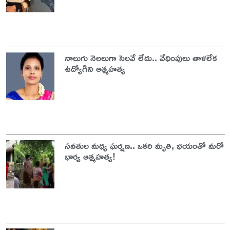
నాలుగు నెలలుగా సెలవే లేదు.. వేధింపులు తాళలేక
ఉద్యోగిని ఆత్మహత్య
సవతుల మధ్య ఘర్షణ.. ఒకరి మృతి, భయంతో మరో
భార్య ఆత్మహత్య!