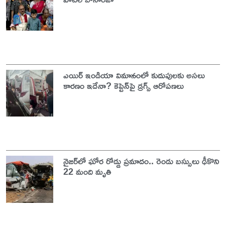
ఎయిర్ ఇండియా విమానంలో కుదుపులకు అసలు
కారణం ఇదేనా? కెప్టెన్‌పై డ్రగ్స్ ఆరోపణలు
నైజర్‌లో ఘోర రోడ్డు ప్రమాదం.. రెండు బస్సులు ఢీకొని
22 మంది మృతి