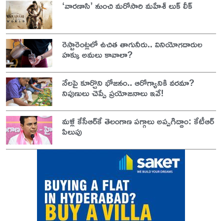
‘వారణాసి’ నుంచి మరోసారి మహేశ్ లుక్ లీక్
రెస్టారెంట్లలో ఉచిత తాగునీరు.. వినియోగదారుల
హక్కు అమలు కావాలా?
నేలపై కూర్చొని భోజనం.. ఆరోగ్యానికి వరమా?
నిపుణులు చెప్పే ప్రయోజనాలు ఇవే!
మళ్లీ కేసీఆర్‌కే తెలంగాణ పగ్గాలు అప్పగిద్దాం: కేటీఆర్
పిలుపు