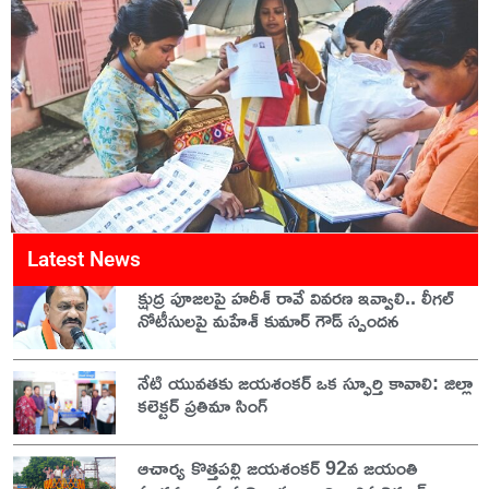
Latest News
క్షుద్ర పూజలపై హరీశ్ రావే వివరణ ఇవ్వాలి.. లీగల్
నోటీసులపై మహేశ్ కుమార్ గౌడ్ స్పందన
నేటి యువతకు జయశంకర్ ఒక స్ఫూర్తి కావాలి: జిల్లా
కలెక్టర్ ప్రతిమా సింగ్
ఆచార్య కొత్తపల్లి జయశంకర్ 92వ జయంతి