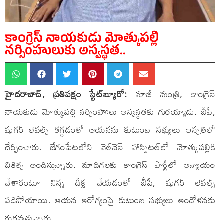
కాంగ్రెస్ నాయ‌కుడు మోత్కుప‌ల్లి
న‌ర్సింహులుకు అస్వస్థత‌..
హైద‌రాబాద్, ప్రతిపక్షం స్టేట్​బ్యూరో:
మాజీ మంత్రి, కాంగ్రెస్
నాయ‌కుడు మోత్కుప‌ల్లి న‌ర్సింహులు అస్వస్థత‌కు గుర‌య్యాడు. బీపీ,
షుగ‌ర్ లెవ‌ల్స్ త‌గ్గడంతో ఆయ‌న‌ను కుటుంబ స‌భ్యులు ఆస్పత్రిలో
చేర్పించారు. బేగంపేట‌లోని వెల్‌నెస్ హాస్పిట‌ల్‌లో మోత్కుప‌ల్లికి
చికిత్స అందిస్తున్నారు. మాదిగలకు కాంగ్రెస్ పార్టీలో అన్యాయం
చేశారంటూ నిన్న దీక్ష చేయడంతో బీపీ, షుగర్ లెవల్స్
ప‌డిపోయాయి. ఆయ‌న ఆరోగ్యంపై కుటుంబ స‌భ్యులు ఆందోళ‌న‌కు
గుర‌వుతున్నారు.