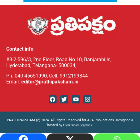
Contact info
#8-2-596/3, 2nd Floor, Road No.10, Banjarahills,
Hyderabad, Telangana- 500034,
Ph: 040-45651990, Cell: 9912199844
Email:
editor@prathipaksham.in
PRATHIPAKSHAM (c) 2024. All Rights Reserved for ARA Publications. Designed &
hosted by
Hyderabad Graphics