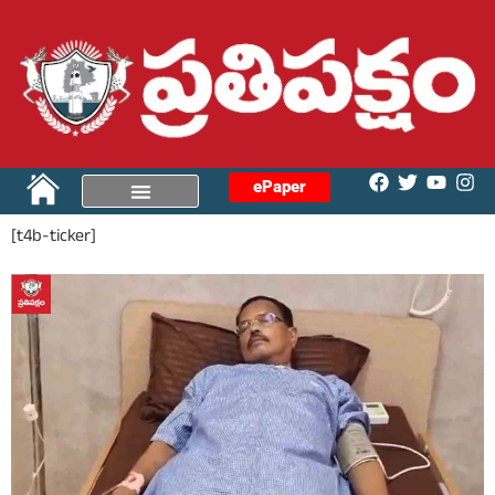
ePaper
[t4b-ticker]