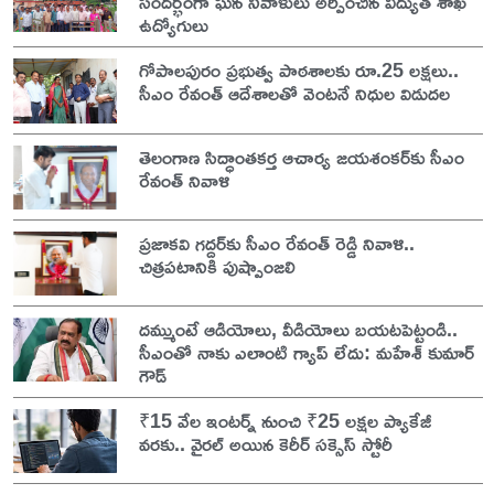
సందర్భంగా ఘన నివాళులు అర్పించిన విద్యుత్ శాఖ
ఉద్యోగులు
గోపాలపురం ప్రభుత్వ పాఠశాలకు రూ.25 లక్షలు..
సీఎం రేవంత్ ఆదేశాలతో వెంటనే నిధుల విడుదల
తెలంగాణ సిద్ధాంతకర్త ఆచార్య జయశంకర్‌కు సీఎం
రేవంత్ నివాళి
ప్రజాకవి గద్దర్‌కు సీఎం రేవంత్ రెడ్డి నివాళి..
చిత్రపటానికి పుష్పాంజలి
దమ్ముంటే ఆడియోలు, వీడియోలు బయటపెట్టండి..
సీఎంతో నాకు ఎలాంటి గ్యాప్ లేదు: మహేశ్ కుమార్
గౌడ్
₹15 వేల ఇంటర్న్ నుంచి ₹25 లక్షల ప్యాకేజీ
వరకు.. వైరల్ అయిన కెరీర్ సక్సెస్ స్టోరీ