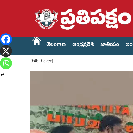
తెలంగాణ
ఆంధ్రప్రదేశ్
జాతీయం
అం
[t4b-ticker]