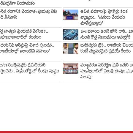
ైర్‌పర్సన్‌గా నియామకం
ేనేత రంగానికి చేయూత: ప్రభుత్వ విప్
ఉచిత పథకాలపై హైకోర్టు కీలక
ది శ్రీనివాస్
వ్యాఖ్యలు.. ‘పనులు చేయడం
మానేస్తున్నారు’
ర్త హత్యకు ప్రియుడికి మెసేజ్?..
EMI బకాయి ఉంటే ఫోన్ లాక్.. 2
హబూబాబాద్‌లో కలకలం
నుంచి కొత్త నిబంధనలు అమల్లోకి
దయనిధి అరెస్టుపై విశాల్ స్పందన..
బనకచర్లకు బ్రేక్.. రాజకీయ విజ
రాజకీయాల్లో ఇలాంటివి సహజం’
కంటే చట్టపరమైన ప్రక్రియే కీలకం
C/ST రిజర్వేషన్లకు క్రీమిలేయర్
పర్యావరణ పరిరక్షణ ప్రతి ఒక్కరి బ
ర్తించదు.. సుప్రీంకోర్టులో కేంద్రం స్పష్టం
హుస్నాబాద్‌లో మంత్రి పొన్నం ప్రభ
పిలుపు