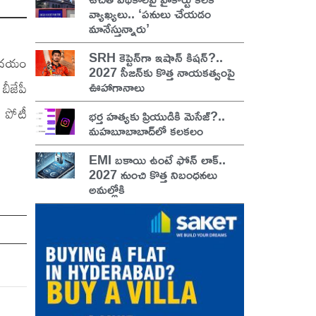
వ్యాఖ్యలు.. ‘పనులు చేయడం
మానేస్తున్నారు’
SRH కెప్టెన్‌గా ఇషాన్ కిషన్?..
 ఉదయం
2027 సీజన్‌కు కొత్త నాయకత్వంపై
ఊహాగానాలు
బీజేపీ
 పోటీ
భర్త హత్యకు ప్రియుడికి మెసేజ్?..
మహబూబాబాద్‌లో కలకలం
EMI బకాయి ఉంటే ఫోన్ లాక్..
2027 నుంచి కొత్త నిబంధనలు
అమల్లోకి