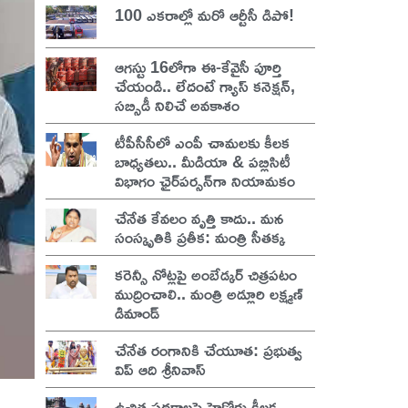
100 ఎకరాల్లో మరో ఆర్టీసీ డిపో!
ఆగస్టు 16లోగా ఈ-కేవైసీ పూర్తి
చేయండి.. లేదంటే గ్యాస్ కనెక్షన్,
సబ్సిడీ నిలిచే అవకాశం
టీపీసీసీలో ఎంపీ చామలకు కీలక
బాధ్యతలు.. మీడియా & పబ్లిసిటీ
విభాగం ఛైర్‌పర్సన్‌గా నియామకం
చేనేత కేవలం వృత్తి కాదు.. మన
సంస్కృతికి ప్రతీక: మంత్రి సీతక్క
కరెన్సీ నోట్లపై అంబేడ్కర్ చిత్రపటం
ముద్రించాలి.. మంత్రి అడ్లూరి లక్ష్మణ్
డిమాండ్
చేనేత రంగానికి చేయూత: ప్రభుత్వ
విప్ ఆది శ్రీనివాస్
ఉచిత పథకాలపై హైకోర్టు కీలక