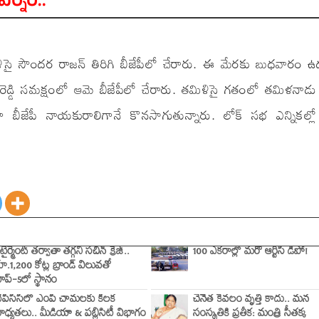
్నర్..
ళిసై సౌందర రాజన్ తిరిగి బీజేపీలో చేరారు. ఈ మేరకు బుధవారం
ిషన్‌ రెడ్డి సమక్షంలో ఆమె బీజేపీలో చేరారు. తమిళిసై గతంలో తమిళనాడు 
 బీజేపీ నాయకురాలిగానే కొనసాగుతున్నారు. లోక్ సభ ఎన్నికల్లో
ిటైర్మెంట్ తర్వాతా తగ్గని సచిన్ క్రేజ్..
100 ఎకరాల్లో మరో ఆర్టీసీ డిపో!
ూ.1,200 కోట్ల బ్రాండ్ విలువతో
ాప్-5లో స్థానం
ీపీసీసీలో ఎంపీ చామలకు కీలక
చేనేత కేవలం వృత్తి కాదు.. మన
ాధ్యతలు.. మీడియా & పబ్లిసిటీ విభాగం
సంస్కృతికి ప్రతీక: మంత్రి సీతక్క