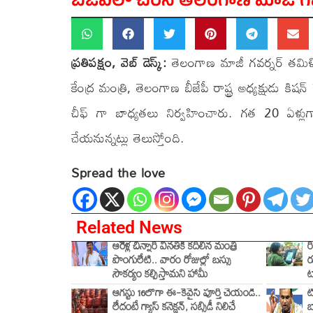
బీజేపీలో చేరిన తెలంగాణ మాజీ గవర
ప్రతిపక్షం, వెబ్ డెస్క్:
తెలంగాణ మాజీ గవర్నర్ తమి
కేంద్ర మంత్రి, తెలంగాణ బీజేపీ రాష్ట్ర అధ్యక్షుడు క
చీఫ్ గా బాధ్యతలు నిర్వహించారు. గత 20 ఏళ్లుగా
చేయనున్నట్లు తెలుస్తోంది.
Spread the love
Related News
ఆరేళ్ల చిన్నారి వినతికి కదిలిన మంత్రి
ర
పొంగులేటి.. వారం రోజుల్లో బస్సు
ర
సౌకర్యం కల్పిస్తామని హామీ
ట
ఆగస్టు 16లోగా ఈ-కేవైసీ పూర్తి చేయండి..
ట
లేదంటే గ్యాస్ కనెక్షన్, సబ్సిడీ నిలిచే
బ