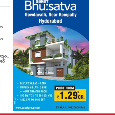
027
యం
ాధ్యత..
ాకర్