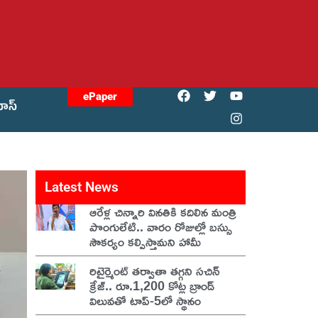
ePaper
యోస్
Latest News
ఆరేళ్ల చిన్నారి వినతికి కదిలిన మంత్రి
పొంగులేటి.. వారం రోజుల్లో బస్సు
సౌకర్యం కల్పిస్తామని హామీ
రిటైర్మెంట్ తర్వాతా తగ్గని సచిన్
క్రేజ్.. రూ.1,200 కోట్ల బ్రాండ్
విలువతో టాప్-5లో స్థానం