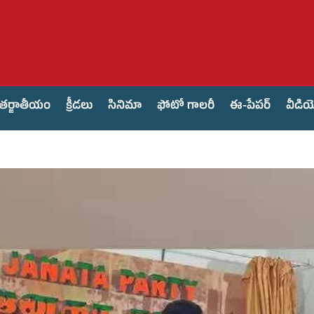
తర్జాతీయం
క్రీడలు
సినిమా
ఫోటో గాలరీ
ఈ-పేపర్
వీడి