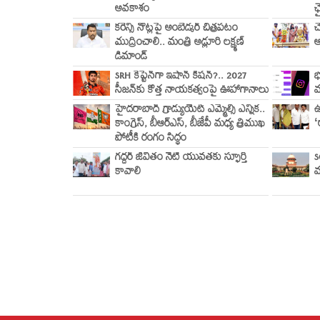
అవకాశం
ఛ
కరెన్సీ నోట్లపై అంబేడ్కర్ చిత్రపటం
చ
ముద్రించాలి.. మంత్రి అడ్లూరి లక్ష్మణ్
ఆ
డిమాండ్
SRH కెప్టెన్‌గా ఇషాన్ కిషన్?.. 2027
భ
సీజన్‌కు కొత్త నాయకత్వంపై ఊహాగానాలు
మ
హైదరాబాద్ గ్రాడ్యుయేట్ ఎమ్మెల్సీ ఎన్నిక..
ఉ
కాంగ్రెస్, బీఆర్ఎస్, బీజేపీ మధ్య త్రిముఖ
‘
పోటీకి రంగం సిద్ధం
గద్దర్ జీవితం నేటి యువతకు స్ఫూర్తి
S
కావాలి
వ