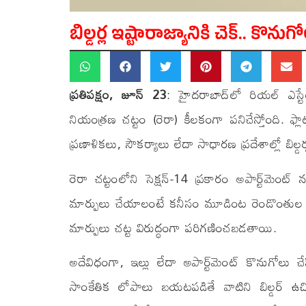
బిల్డర్ల ఇష్టారాజ్యానికి చెక్.. క
ప్రతిపక్షం, జూన్ 23
: హైదరాబాద్‌లో రియల్ ఎస్
నియంత్రణ చట్టం (రెరా) కీలకంగా పనిచేస్తోంది. ఫ్లాట్
ప్రణాళికలు, సౌకర్యాలు లేదా సాధారణ ప్రదేశాల్లో బి
రెరా చట్టంలోని సెక్షన్-14 ప్రకారం అపార్ట్‌మ
మార్పులు చేయాలంటే కనీసం మూడింట రెండొంతుల మం
మార్పులు చట్ట విరుద్ధంగా పరిగణించబడతాయి.
అదేవిధంగా, ఇల్లు లేదా అపార్ట్‌మెంట్ కొనుగోలు
సాంకేతిక లోపాలు బయటపడితే వాటిని బిల్డర్ ఉచిత