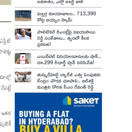
అవకాశం, ఎల్లో అలర్ట్ జారీ
మిల్లర్ల మాయాజాలం.. ₹13,390
కోట్ల బియ్యం స్కామ్
పొలిటికల్ రీఎంట్రీపై విజయసాయి
రెడ్డి సంకేతాలు.. త్వరలో కీలక
్టేట్
ప్రకటన!
జెక్టు
ఎయిర్‌టెల్ వినియోగదారులకు షాక్..
రూ.299 రీఛార్జ్ ప్లాన్ నిలిపివేత!
తుమ్మిడిహెట్టి బ్యారేజీ ఎత్తు పెంపునకు
ాల్లో
కేంద్రం చొరవ చూపాలి.. జల్‌శక్తి
మంత్రిని కోరిన సీఎం రేవంత్ రెడ్డి
పట్టే
ా ఇతర
పటికీ