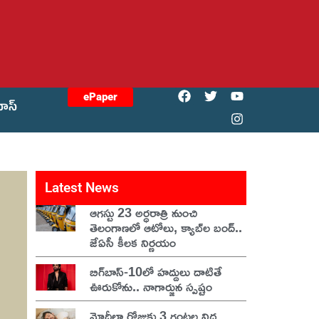
ePaper
యోస్
Latest News
ఆగస్టు 23 అర్ధరాత్రి నుంచి
తెలంగాణలో ఆటోలు, క్యాబ్‌ల బంద్..
జేఏసీ కీలక నిర్ణయం
బిగ్‌బాస్-10లో హద్దులు దాటితే
ఊరుకోను.. నాగార్జున స్పష్టం
మోదీలా రోజుకు 3 గంటల నిద్ర