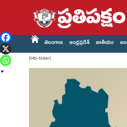
తెలంగాణ
ఆంధ్రప్రదేశ్
జాతీయం
అం
[t4b-ticker]