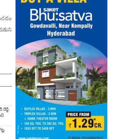
ించడం
ుకుని
రెడ్డి
లని
ట్ల