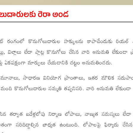
ొనుగోలుదారులకు రెరా అండ
టేట్ రంగంలో కొనుగోలుదారుల హక్కులను కాపాడేందుకు రియల్ ఎస
లు, విల్లాలు లేదా ప్లాట్ల కొనుగోలు చేసిన వారి అనుమతి లేకుండా ప్రా
ల్డర్లు ఏకపక్షంగా మార్పులు చేయడానికి చట్టం అనుమతించదు.
ెంట్ నమూనాలు, సాధారణ వినియోగ ప్రాంతాలు, ఇతర మౌలిక సదుపాయ
ది కొనుగోలుదారుల సమ్మతి తప్పనిసరి. వారి అనుమతి లేకుండా చే
 చేసిన తర్వాత ఐదేళ్లలోపు నిర్మాణ లోపాలు, నాణ్యత సమస్యలు లేద
ంగా సరిదిద్దాల్సిన బాధ్యత ఉంటుంది. లోపాలపై ఫిర్యాదు చేసినప్