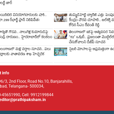
లర్ట్ జారీ
యిర్‌టెల్ వినియోగదారులకు షాక్..
తుమ్మిడిహెట్టి బ్యారేజీ ఎత్తు పెంప
ూ.299 రీఛార్జ్ ప్లాన్ నిలిపివేత!
కేంద్రం చొరవ చూపాలి.. జల్‌శక్తి మ
కోరిన సీఎం రేవంత్ రెడ్డి
ార్యతో గొడవ.. నాలుగేళ్ల కుమారుడిపై
తెలంగాణలో ఇకపై అత్యవసర సే
ండ్రి దారుణం.. హైదరాబాద్‌లో కలకలం
‘112’ ఒక్కటే.. ప్రజలంతా మొబైల్‌ల
చేసుకోవాలని డీజీపీ సూచన
ెలంగాణలో మళ్లీ వర్షాల సూచన.. పలు
సైబర్‌ మోసాలపై అప్రమత్తంగా ఉ
ిల్లాలకు వాతావరణ శాఖ హెచ్చరిక
 info
6/3, 2nd Floor, Road No.10, Banjarahills,
bad, Telangana- 500034,
0-45651990, Cell: 9912199844
editor@prathipaksham.in