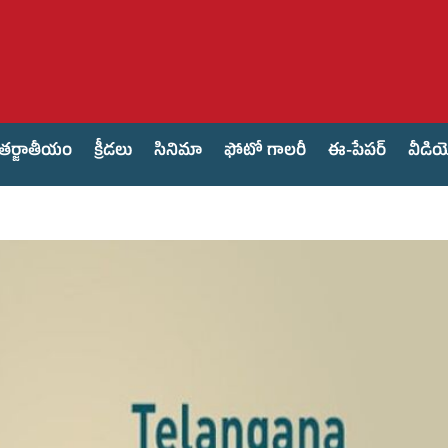
తర్జాతీయం
క్రీడలు
సినిమా
ఫోటో గాలరీ
ఈ-పేపర్
వీడి