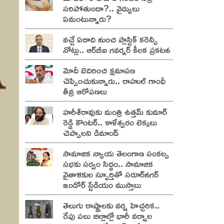
సరిపోతుందా?.. వైద్యులు
ఏమంటున్నారు?
వచ్చే ఏడాది నుంచి ప్లాస్టిక్ కరెన్సీ
నోట్లు.. ఆర్‌బీఐ గవర్నర్ కీలక ప్రకటన
మోదీ బెదిరించి క్షమాపణ
చెప్పించుకున్నారు.. రాహుల్ గాంధీ
తీవ్ర ఆరోపణలు
హరీశ్‌రావుకు మంత్రి ఉత్తమ్ కుమార్
రెడ్డి కౌంటర్.. కాళేశ్వరం లెక్కలు
చెప్పాలని డిమాండ్
సామాజిక న్యాయ తెలంగాణ సంకల్ప
సభకు సర్వం సిద్ధం.. సామాజిక
వైతాళికుల స్ఫూర్తితో సరూర్‌నగర్
ఇండోర్ స్టేడియం ముస్తాబు
తెలుగు రాష్ట్రాలకు వర్ష హెచ్చరిక..
రేపు పలు జిల్లాల్లో భారీ వర్షాల