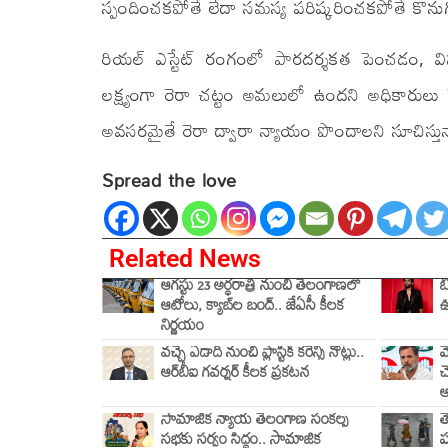
స్పందించకపోతే లేదా సమస్య పరిష్కరించకపోతే కొను
రియల్ ఎస్టేట్ రంగంలో పారదర్శకత పెంచడం, విని
లక్ష్యంగా రెరా చట్టం అమలులో ఉందని అధికారులు
అవసరమైతే రెరా ద్వారా న్యాయం పొందాలని సూచిస్తున్
Spread the love
Related News
ఆగస్టు 23 అర్ధరాత్రి నుంచి తెలంగాణలో
బ
ఆటోలు, క్యాబ్‌ల బంద్.. జేఏసీ కీలక
ఊ
నిర్ణయం
వచ్చే ఏడాది నుంచి ప్లాస్టిక్ కరెన్సీ నోట్లు..
మ
ఆర్‌బీఐ గవర్నర్ కీలక ప్రకటన
చ
సామాజిక న్యాయ తెలంగాణ సంకల్ప
త
సభకు సర్వం సిద్ధం.. సామాజిక
ప