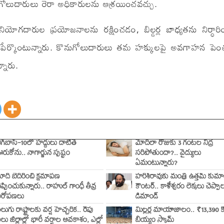
గోలుదారులు రెరా అధికారులను ఆశ్రయించవచ్చు.
యోగదారుల ప్రయోజనాలను రక్షించడం, బిల్డర్ల బాధ్యతను నిర్ధార
 పేర్కొంటున్నారు. కొనుగోలుదారులు తమ హక్కులపై అవగాహన పెంచ
నారు.
ిగ్‌బాస్-10లో హద్దులు దాటితే
మోదీలా రోజుకు 3 గంటల నిద్ర
రుకోను.. నాగార్జున స్పష్టం
సరిపోతుందా?.. వైద్యులు
ఏమంటున్నారు?
ోదీ బెదిరించి క్షమాపణ
హరీశ్‌రావుకు మంత్రి ఉత్తమ్ కుమార్ 
ెప్పించుకున్నారు.. రాహుల్ గాంధీ తీవ్ర
కౌంటర్.. కాళేశ్వరం లెక్కలు చెప్పా
ఆరోపణలు
డిమాండ్
ెలుగు రాష్ట్రాలకు వర్ష హెచ్చరిక.. రేపు
మిల్లర్ల మాయాజాలం.. ₹13,390 కో
లు జిల్లాల్లో భారీ వర్షాల అవకాశం, ఎల్లో
బియ్యం స్కామ్