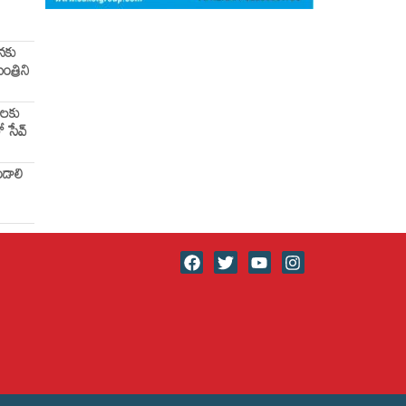
ునకు
ంత్రిని
వలకు
ో సేవ్
ండాలి