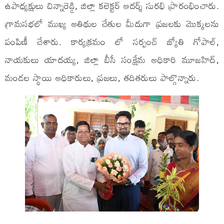
ఉపాధ్యక్షులు చిన్నారెడ్డి, జిల్లా కలెక్టర్ ఆదర్శ్ సురభి ప్రారంభించారు.
గ్రామసభలో ముఖ్య అతిథుల చేతుల మీదుగా ప్రజలకు మొక్కలను
పంపిణీ చేశారు. కార్యక్రమం లో సర్పంచ్ జ్యోతి గోపాల్,
నాయకులు యాదయ్య, జిల్లా బీసీ సంక్షేమ అధికారి మూజహిద్,
మండల స్థాయి అధికారులు, ప్రజలు, తదితరులు పాల్గొన్నారు.