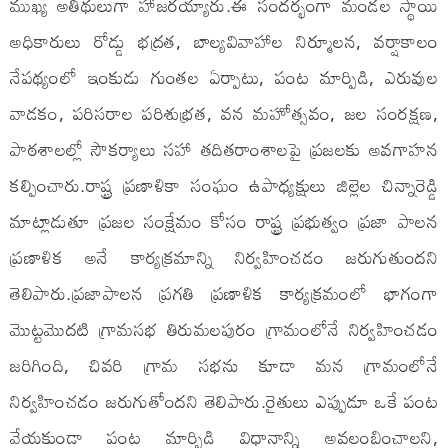
ముఖ్య అతిథులుగా హాజరయ్యారు.ఈ సందర్భంగా మండల స్థాయి
అధికారులు రోడ్డు భద్రత, బాల్యవివాహాల నిర్మూలన, వర్షాకాలం
నేపథ్యంలో ఇంకుడు గుంతల ఏర్పాటు, పంట మార్పిడి, ఎరువుల
వాడకం, పరిసరాల పరిశుభ్రత, వన మహోత్సవం, జల సంరక్షణ,
పాఠశాలల్లో సౌకర్యాలు సహా తదితరాంశాలపై ప్రజలకు అవగాహన
కల్పించారు.రాష్ట్ర ప్రణాళికా సంఘం ఉపాధ్యక్షులు జిల్లెల చిన్నారెడ్డి
మాట్లాడుతూ ప్రజల సంక్షేమం కోసం రాష్ట్ర ప్రభుత్వం ప్రజా పాలన
ప్రణాళిక అనే కార్యక్రమాన్ని నిర్వహించడం జరుగుతుందని
తెలిపారు.ప్రజాపాలన ప్రగతి ప్రణాళిక కార్యక్రమంలో భాగంగా
మొట్టమొదటి గ్రామసభ తిరుమలపురం గ్రామంలోనే నిర్వహించడం
జరిగింది, చివరి గ్రామ సభను కూడా మన గ్రామంలోనే
నిర్వహించడం జరుగుతోందని తెలిపారు.రైతులు ఎప్పుడూ ఒకే పంట
వేయకుండా పంట మార్పిడి విధానాన్ని అవలంబించాలని,