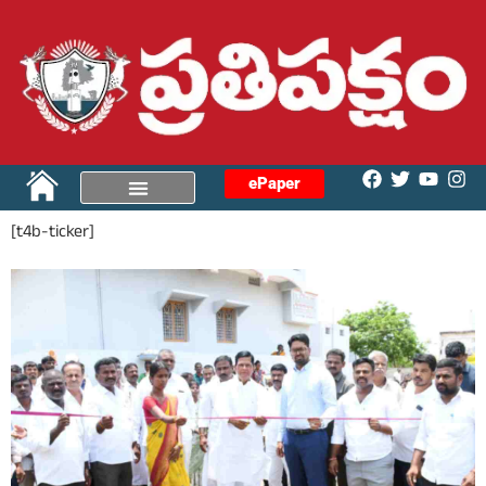
ePaper
[t4b-ticker]