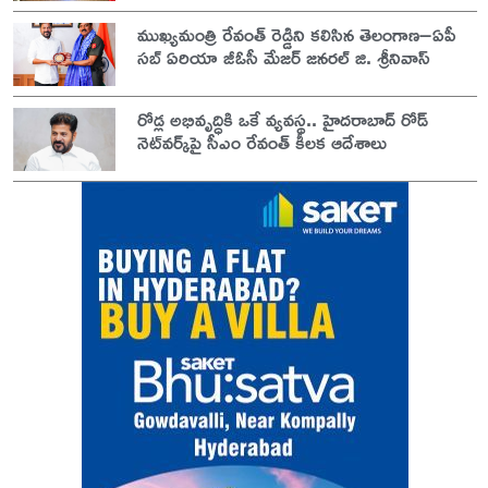
ముఖ్యమంత్రి రేవంత్ రెడ్డిని కలిసిన తెలంగాణ–ఏపీ
సబ్ ఏరియా జీఓసీ మేజర్ జనరల్ జి. శ్రీనివాస్
రోడ్ల అభివృద్ధికి ఒకే వ్యవస్థ.. హైదరాబాద్ రోడ్
నెట్‌వర్క్‌పై సీఎం రేవంత్ కీలక ఆదేశాలు