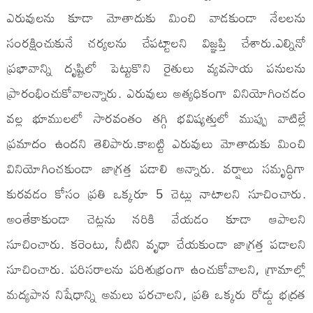
ఎరువులను కూడా మోతాదుకు మించి వాడకుండా నేలలను
సంరక్షించుకునే చర్యలను చేపట్టాలని విజ్ఞప్తి చేశారు.ఎల్నినో
ప్రభావాన్ని దృష్టిలో పెట్టుకొని రైతులు వ్యవసాయ పనులను
ప్రారంభించుకోవాలన్నారు. ఎరువులు అత్యధికంగా వినియోగించడం
వల్ల భూములలో సారవంతం తగ్గి భవిష్యత్తులో ముప్పు వాటిల్లే
ప్రమాదం ఉందని తెలిపారు.కాబట్టి ఎరువులు మోతాదుకు మించి
వినియోగించకుండా జాగ్రత్త పడాలి అన్నారు. వర్షాలు సమృద్ధిగా
కురవడం కోసం ప్రతి ఒక్కరూ 5 చెట్లు నాటాలని సూచించారు.
అంతేకాకుండా చెట్లను నరికి వేయడం కూడా ఆపాలని
సూచించారు. కరెంటు, నీటిని వృధా చేయకుండా జాగ్రత్త పడాలని
సూచించారు. పరిసరాలను పరిశుభ్రంగా ఉంచుకోవాలని, గ్రామాల్లో
మద్యపాన నిషేధాన్ని అమలు పరచాలని, ప్రతి ఒక్కరు రోడ్డు భద్రత