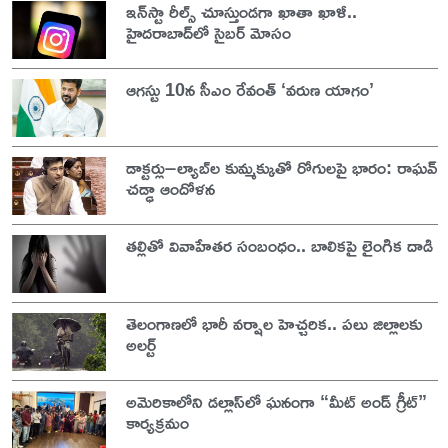
ఇన్‌స్టా రీల్స్ చూస్తుండగా ఖాతా ఖాళీ..
హైదరాబాద్‌లో సైబర్ మోసం
ఆగస్టు 10న సీఎం రేవంత్ ‘వరుణ యాగం’
డాక్టర్లు–ల్యాబ్‌ల కుమ్మక్కుతో రోగులపై భారం: రాఘవ్
చడ్ఢా ఆందోళన
తల్లితో వివాహేతర సంబంధం.. బాలికపై లైంగిక దాడి
తెలంగాణలో భారీ వర్షాల హెచ్చరిక.. పలు జిల్లాలకు
అలర్ట్
అమెరికాలోని డల్లాస్‌లో ఘనంగా “మీట్ అండ్ గ్రీట్”
కార్యక్రమం