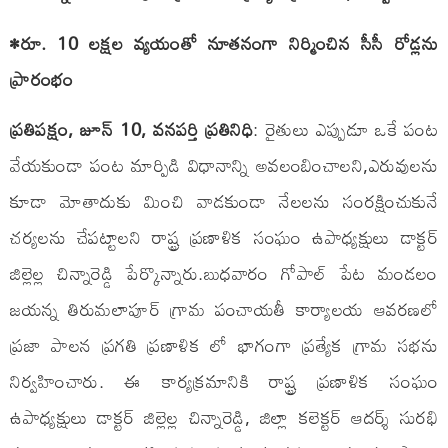
•రూ. 10 లక్షల వ్యయంతో నూతనంగా నిర్మించిన సీసీ రోడ్లను
ప్రారంభం
ప్రతిపక్షం, జూన్ 10, వనపర్తి ప్రతినిధి
: రైతులు ఎప్పుడూ ఒకే పంట
వేయకుండా పంట మార్పిడి విధానాన్ని అవలంబించాలని,ఎరువులను
కూడా మోతాదుకు మించి వాడకుండా నేలలను సంరక్షించుకునే
చర్యలను చేపట్టాలని రాష్ట్ర ప్రణాళిక సంఘం ఉపాధ్యక్షులు డాక్టర్
జిల్లెల్ల చిన్నారెడ్డి పేర్కొన్నారు.బుధవారం గోపాల్ పేట మండలం
జయన్న తిరుమలాపూర్ గ్రామ పంచాయతీ కార్యాలయ ఆవరణలో
ప్రజా పాలన ప్రగతి ప్రణాళిక లో భాగంగా ప్రత్యేక గ్రామ సభను
నిర్వహించారు. ఈ కార్యక్రమానికి రాష్ట్ర ప్రణాళిక సంఘం
ఉపాధ్యక్షులు డాక్టర్ జిల్లెల్ల చిన్నారెడ్డి, జిల్లా కలెక్టర్ ఆదర్శ్ సురభి