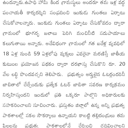
ఉందన్నారు.ఉపాధి హామీ కింద గ్రామస్థులు అందరూ తమ ఇళ్ల వద్ద
పంచాయతీ కార్యదర్శిని సంప్రదించి ఇంకుడు గుంతలు ఏర్పాటు
చేసుకోవాలన్నారు. ఇంకుడు గుంతలు ఏర్పాటు చేసుకోవడం ద్వారా
గ్రామంలో భూగర్భ జలాలు పెరిగి మంచినీటి సదుపాయాలు
కలుగుతాయి అన్నారు. అదేవిధంగా గ్రామంలో గత ఐదేళ్ల వ్యవధిలో
18 ఏళ్ల నుండి 59 ఏళ్లలోపు వ్యక్తులు ఎవరైనా మరణిస్తే జాతీయ
కుటుంబ ప్రయోజన పథకం ద్వారా దరఖాస్తు చేసుకొని రూ. 20
వేల లబ్ధి పొందవచ్చని తెలిపారు. ప్రభుత్వం అర్హులైన ఓటర్లందరినీ
జాబితాలో చేర్చేందుకు ప్రత్యేక ఓటర్ జాబితా సవరణ కార్యక్రమం
నిర్వహిస్తుందని ఇందులో ప్రతి ఒక్కరూ పాల్గొని అధికారులకు
సహకరించాలని సూచించారు. ప్రస్తుతం జిల్లాలో ఉన్న అన్ని ప్రభుత్వ
పాఠశాలల్లో సకల సౌకర్యాలు ఉన్నాయని కాబట్టి తల్లిదండ్రులు తమ
పిల్లలను ప్రభుత్వ పాఠశాలల్లోనే చేర్పించి చదివించాలని