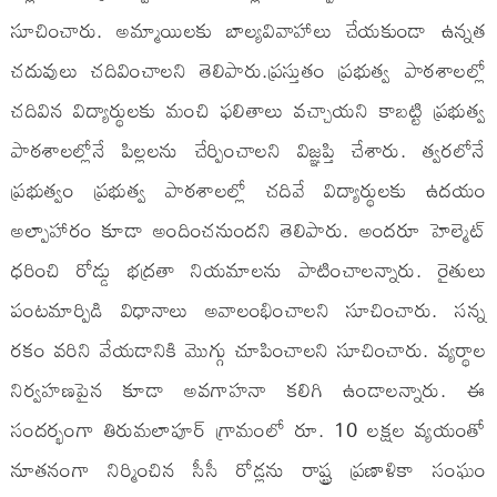
సూచించారు. అమ్మాయిలకు బాల్యవివాహాలు చేయకుండా ఉన్నత
చదువులు చదివించాలని తెలిపారు.ప్రస్తుతం ప్రభుత్వ పాఠశాలల్లో
చదివిన విద్యార్థులకు మంచి ఫలితాలు వచ్చాయని కాబట్టి ప్రభుత్వ
పాఠశాలల్లోనే పిల్లలను చేర్పించాలని విజ్ఞప్తి చేశారు. త్వరలోనే
ప్రభుత్వం ప్రభుత్వ పాఠశాలల్లో చదివే విద్యార్థులకు ఉదయం
అల్పాహారం కూడా అందించనుందని తెలిపారు. అందరూ హెల్మెట్
ధరించి రోడ్డు భద్రతా నియమాలను పాటించాలన్నారు. రైతులు
పంటమార్పిడి విధానాలు అవాలంభించాలని సూచించారు. సన్న
రకం వరిని వేయడానికి మొగ్గు చూపించాలని సూచించారు. వ్యర్థాల
నిర్వహణపైన కూడా అవగాహనా కలిగి ఉండాలన్నారు. ఈ
సందర్భంగా తిరుమలాపూర్ గ్రామంలో రూ. 10 లక్షల వ్యయంతో
నూతనంగా నిర్మించిన సీసీ రోడ్లను రాష్ట్ర ప్రణాళికా సంఘం