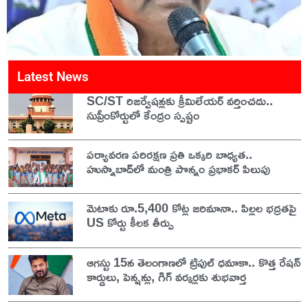
Latest News
SC/ST రిజర్వేషన్లకు క్రీమిలేయర్ వర్తించదు..
సుప్రీంకోర్టులో కేంద్రం స్పష్టం
పర్యావరణ పరిరక్షణ ప్రతి ఒక్కరి బాధ్యత..
హుస్నాబాద్‌లో మంత్రి పొన్నం ప్రభాకర్ పిలుపు
మెటాకు రూ.5,400 కోట్ల జరిమానా.. పిల్లల భద్రతపై
US కోర్టు కీలక తీర్పు
ఆగస్టు 15న తెలంగాణలో ట్రిపుల్ ధమాకా.. కొత్త రేషన్
కార్డులు, పెన్షన్లు, గిగ్ వర్కర్లకు శుభవార్త