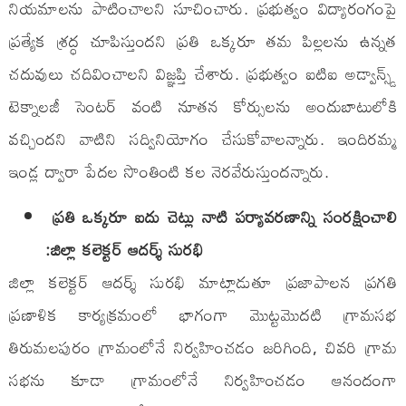
నియమాలను పాటించాలని సూచించారు. ప్రభుత్వం విద్యారంగంపై
ప్రత్యేక శ్రద్ధ చూపిస్తుందని ప్రతి ఒక్కరూ తమ పిల్లలను ఉన్నత
చదువులు చదివించాలని విజ్ఞప్తి చేశారు. ప్రభుత్వం ఐటిఐ అడ్వాన్స్డ్
టెక్నాలజీ సెంటర్ వంటి నూతన కోర్సులను అందుబాటులోకి
వచ్చిందని వాటిని సద్వినియోగం చేసుకోవాలన్నారు. ఇందిరమ్మ
ఇండ్ల ద్వారా పేదల సొంతింటి కల నెరవేరుస్తుందన్నారు.
ప్రతి ఒక్కరూ ఐదు చెట్లు నాటి పర్యావరణాన్ని సంరక్షించాలి
:జిల్లా కలెక్టర్ ఆదర్శ్ సురభి
జిల్లా కలెక్టర్ ఆదర్శ్ సురభి మాట్లాడుతూ ప్రజాపాలన ప్రగతి
ప్రణాళిక కార్యక్రమంలో భాగంగా మొట్టమొదటి గ్రామసభ
తిరుమలపురం గ్రామంలోనే నిర్వహించడం జరిగింది, చివరి గ్రామ
సభను కూడా గ్రామంలోనే నిర్వహించడం ఆనందంగా