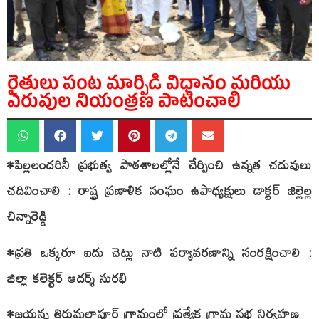
రైతులు పంట మార్పిడి విధానం మరియు
ఎరువుల నియంత్రణ పాటించాలి
•పిల్లలందరినీ ప్రభుత్వ పాఠశాలల్లోనే చేర్పించి ఉన్నత చదువులు
చదివించాలి : రాష్ట్ర ప్రణాళిక సంఘం ఉపాధ్యక్షులు డాక్టర్ జిల్లెల్ల
చిన్నారెడ్డి
•ప్రతి ఒక్కరూ ఐదు చెట్లు నాటి పర్యావరణాన్ని సంరక్షించాలి :
జిల్లా కలెక్టర్ ఆదర్శ్ సురభి
•జయన్న తిరుమలాపూర్ గ్రామంలో ప్రత్యేక గ్రామ సభ నిర్వహణ