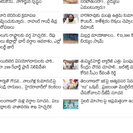
రుకోను.. నాగార్జున స్పష్టం
సరిపోతుందా?.. వైద్యులు
ఏమంటున్నారు?
ోదీ బెదిరించి క్షమాపణ
హరీశ్‌రావుకు మంత్రి ఉత్తమ్ కుమార్ 
ెప్పించుకున్నారు.. రాహుల్ గాంధీ తీవ్ర
కౌంటర్.. కాళేశ్వరం లెక్కలు చెప్పా
ఆరోపణలు
డిమాండ్
ెలుగు రాష్ట్రాలకు వర్ష హెచ్చరిక.. రేపు
మిల్లర్ల మాయాజాలం.. ₹13,390 కో
లు జిల్లాల్లో భారీ వర్షాల అవకాశం, ఎల్లో
బియ్యం స్కామ్
లర్ట్ జారీ
యిర్‌టెల్ వినియోగదారులకు షాక్..
తుమ్మిడిహెట్టి బ్యారేజీ ఎత్తు పెంప
ూ.299 రీఛార్జ్ ప్లాన్ నిలిపివేత!
కేంద్రం చొరవ చూపాలి.. జల్‌శక్తి మ
కోరిన సీఎం రేవంత్ రెడ్డి
ార్యతో గొడవ.. నాలుగేళ్ల కుమారుడిపై
తెలంగాణలో ఇకపై అత్యవసర సే
ండ్రి దారుణం.. హైదరాబాద్‌లో కలకలం
‘112’ ఒక్కటే.. ప్రజలంతా మొబైల్‌ల
చేసుకోవాలని డీజీపీ సూచన
ెలంగాణలో మళ్లీ వర్షాల సూచన.. పలు
సైబర్‌ మోసాలపై అప్రమత్తంగా ఉ
ిల్లాలకు వాతావరణ శాఖ హెచ్చరిక