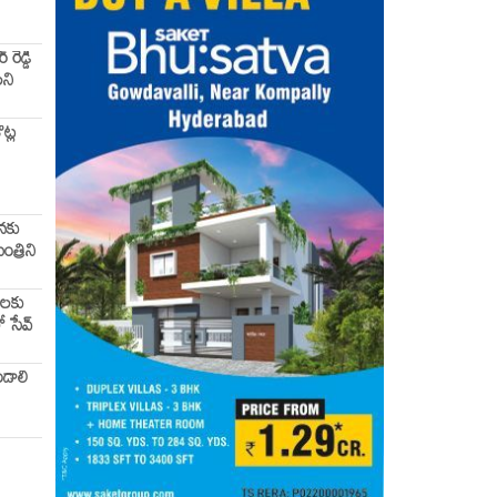
రెడ్డి
లని
ట్ల
ునకు
ంత్రిని
వలకు
ో సేవ్
ండాలి