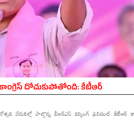
 కాంగ్రెస్ దోచుకుపోతోంది: కేటీఆర్
ోత్సవ వేడుకల్లో పాల్గొన్న బీఆర్ఎస్ వర్కింగ్ ప్రెసిడెంట్ కేటీఆర్ కాం