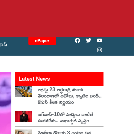
ePaper
యోస్
Latest News
ఆగస్టు 23 అర్ధరాత్రి నుంచి
తెలంగాణలో ఆటోలు, క్యాబ్‌ల బంద్..
జేఏసీ కీలక నిర్ణయం
బిగ్‌బాస్-10లో హద్దులు దాటితే
ఊరుకోను.. నాగార్జున స్పష్టం
మోదీలా రోజుకు 3 గంటల నిద్ర