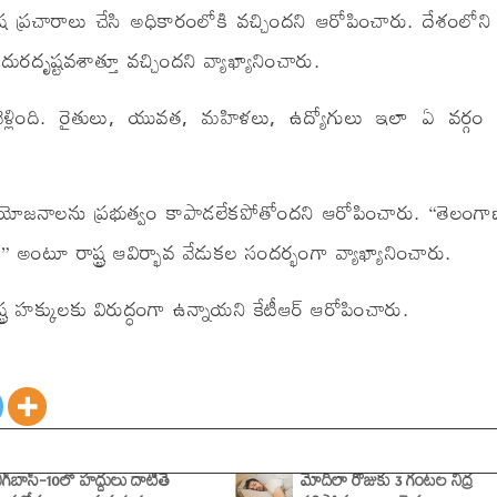
ై విష ప్రచారాలు చేసి అధికారంలోకి వచ్చిందని ఆరోపించారు. దేశంలోన
ురదృష్టవశాత్తూ వచ్చిందని వ్యాఖ్యానించారు.
 వెళ్లింది. రైతులు, యువత, మహిళలు, ఉద్యోగులు ఇలా ఏ వర్గం
ట్ర ప్రయోజనాలను ప్రభుత్వం కాపాడలేకపోతోందని ఆరోపించారు. “తెలంగాణ
ంది” అంటూ రాష్ట్ర ఆవిర్భావ వేడుకల సందర్భంగా వ్యాఖ్యానించారు.
్ట్ర హక్కులకు విరుద్ధంగా ఉన్నాయని కేటీఆర్ ఆరోపించారు.
ిగ్‌బాస్-10లో హద్దులు దాటితే
మోదీలా రోజుకు 3 గంటల నిద్ర