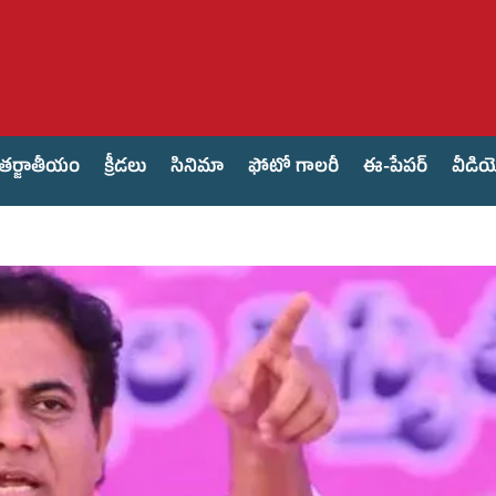
తర్జాతీయం
క్రీడలు
సినిమా
ఫోటో గాలరీ
ఈ-పేపర్
వీడి