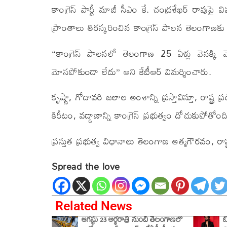
కాంగ్రెస్ పార్టీ మాజీ సీఎం కే. చంద్రశేఖర్ రావుప
ప్రాంతాలు తిరస్కరించిన కాంగ్రెస్ పాలన తెలంగాణకు ద
“కాంగ్రెస్ పాలనలో తెలంగాణ 25 ఏళ్లు వెనక్కి
మోసపోకుండా లేదు” అని కేటీఆర్ విమర్శించారు.
కృష్ణా, గోదావరి జలాల అంశాన్ని ప్రస్తావిస్తూ, రాష్
కిరీటం, వడ్డాణాన్ని కాంగ్రెస్ ప్రభుత్వం దోచుకుపోతో
ప్రస్తుత ప్రభుత్వ విధానాలు తెలంగాణ ఆత్మగౌరవం, రాష
Spread the love
Related News
ఆగస్టు 23 అర్ధరాత్రి నుంచి తెలంగాణలో
బ