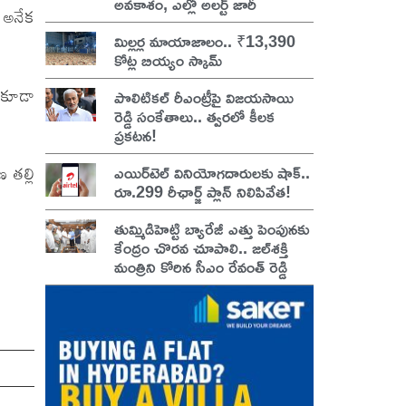
అవకాశం, ఎల్లో అలర్ట్ జారీ
ి అనేక
మిల్లర్ల మాయాజాలం.. ₹13,390
కోట్ల బియ్యం స్కామ్
 కూడా
పొలిటికల్ రీఎంట్రీపై విజయసాయి
రెడ్డి సంకేతాలు.. త్వరలో కీలక
ప్రకటన!
ఎయిర్‌టెల్ వినియోగదారులకు షాక్..
 తల్లి
రూ.299 రీఛార్జ్ ప్లాన్ నిలిపివేత!
తుమ్మిడిహెట్టి బ్యారేజీ ఎత్తు పెంపునకు
కేంద్రం చొరవ చూపాలి.. జల్‌శక్తి
మంత్రిని కోరిన సీఎం రేవంత్ రెడ్డి