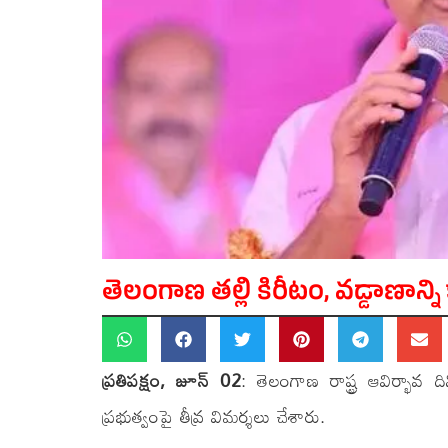
తెలంగాణ తల్లి కిరీటం, వడ్డాణాన్ని
ప్రతిపక్షం, జూన్ 02
: తెలంగాణ రాష్ట్ర ఆవిర్భావ దిన
ప్రభుత్వంపై తీవ్ర విమర్శలు చేశారు.