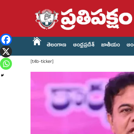
తెలంగాణ
ఆంధ్రప్రదేశ్
జాతీయం
అం
[t4b-ticker]