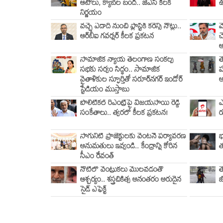
ఆటోలు, క్యాబ్‌ల బంద్.. జేఏసీ కీలక
ఊ
నిర్ణయం
వచ్చే ఏడాది నుంచి ప్లాస్టిక్ కరెన్సీ నోట్లు..
మ
ఆర్‌బీఐ గవర్నర్ కీలక ప్రకటన
చ
సామాజిక న్యాయ తెలంగాణ సంకల్ప
త
సభకు సర్వం సిద్ధం.. సామాజిక
ప
వైతాళికుల స్ఫూర్తితో సరూర్‌నగర్ ఇండోర్
అ
స్టేడియం ముస్తాబు
పొలిటికల్ రీఎంట్రీపై విజయసాయి రెడ్డి
ఎ
సంకేతాలు.. త్వరలో కీలక ప్రకటన!
ర
సాగునీటి ప్రాజెక్టులకు వెంటనే పర్యావరణ
భ
అనుమతులు ఇవ్వండి.. కేంద్రాన్ని కోరిన
త
సీఎం రేవంత్
నోటిలో వెంట్రుకలు మొలవడంతో
త
ఆశ్చర్యం.. శస్త్రచికిత్స అనంతరం అరుదైన
జ
సైడ్ ఎఫెక్ట్