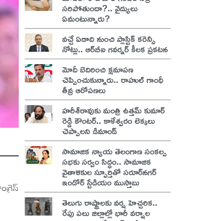
సరిపోతుందా?.. వైద్యులు
ఏమంటున్నారు?
వచ్చే ఏడాది నుంచి ప్లాస్టిక్ కరెన్సీ
నోట్లు.. ఆర్‌బీఐ గవర్నర్ కీలక ప్రకటన
మోదీ బెదిరించి క్షమాపణ
చెప్పించుకున్నారు.. రాహుల్ గాంధీ
తీవ్ర ఆరోపణలు
హరీశ్‌రావుకు మంత్రి ఉత్తమ్ కుమార్
రెడ్డి కౌంటర్.. కాళేశ్వరం లెక్కలు
చెప్పాలని డిమాండ్
సామాజిక న్యాయ తెలంగాణ సంకల్ప
సభకు సర్వం సిద్ధం.. సామాజిక
వైతాళికుల స్ఫూర్తితో సరూర్‌నగర్
ఇండోర్ స్టేడియం ముస్తాబు
గ్రెస్
తెలుగు రాష్ట్రాలకు వర్ష హెచ్చరిక..
రేపు పలు జిల్లాల్లో భారీ వర్షాల