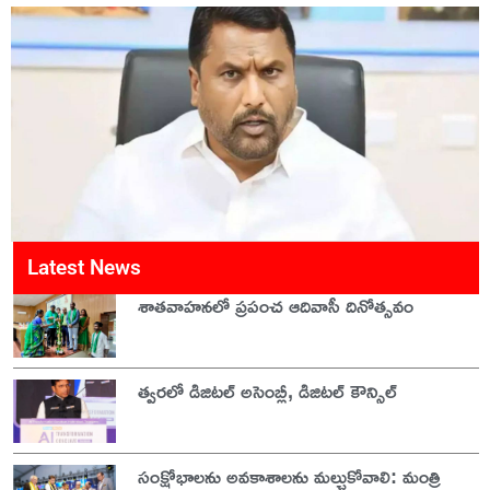
Latest News
శాతవాహనలో ప్రపంచ ఆదివాసీ దినోత్సవం
త్వరలో డిజిటల్ అసెంబ్లీ, డిజిటల్ కౌన్సిల్
సంక్షోభాలను అవకాశాలను మల్చుకోవాలి: మంత్రి