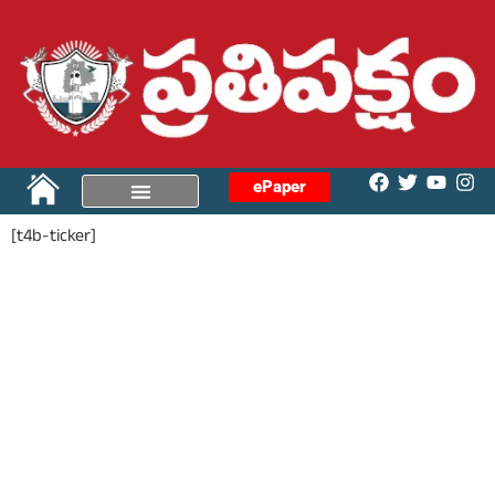
ePaper
[t4b-ticker]