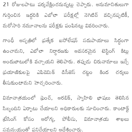
21 రోజులపాటు పర్యవేక్షించనున్నట్లు చెప్పారు. అనుమానితులుగా
గుర్తించిన ఇద్దరికి ఎబోలా పరీక్షల్లో నెగిటివ్ వచ్చినప్పటికీ,
మరోసారి నమూనాలను పరీక్షకు పంపినట్లు వివరించారు.
గాంధీ ఆస్పత్రిలో ప్రత్యేక ఐసోలేషన్ సదుపాయాలు సిద్ధంగా
ఉంచామని, ఎబోలా నిర్ధారణకు అవసరమైన టెస్టింగ్ కిట్లు
అందుబాటులోకి వచ్చాయని తెలిపారు. తప్పుడు చిరునామాలు ఇచ్చే
ప్రయాణికులపై ఎపిడెమిక్ డిసీజెస్ చట్టం కింద చర్యలు
తీసుకుంటామని హెచ్చరించారు.
విమానాశ్రయంలో ఫ్రెంచ్, అరబిక్, స్వాహిలి భాషలు తెలిసిన
సిబ్బందిని ఏర్పాటు చేయాలని అధికారులకు సూచించారు. కాంటాక్ట్
ట్రేసింగ్ కోసం ఆరోగ్య, పోలీసు, విమానాశ్రయ శాఖలు
సమన్వయంతో పనిచేయాలని ఆదేశించారు.