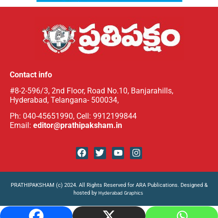
Contact info
#8-2-596/3, 2nd Floor, Road No.10, Banjarahills,
Hyderabad, Telangana- 500034,
Ph: 040-45651990, Cell: 9912199844
Email:
editor@prathipaksham.in
PRATHIPAKSHAM (c) 2024. All Rights Reserved for ARA Publications. Designed &
hosted by
Hyderabad Graphics