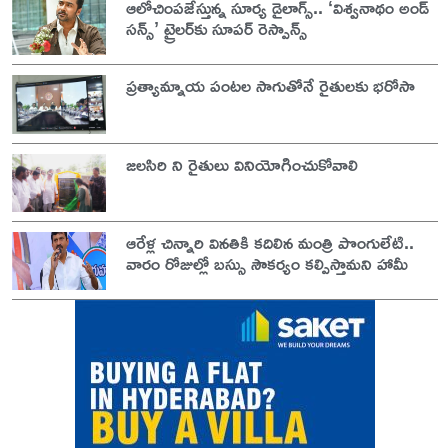
ఆలోచింపజేస్తున్న సూర్య డైలాగ్స్.. ‘విశ్వనాథం అండ్
సన్స్’ ట్రైలర్‌కు సూపర్ రెస్పాన్స్
ప్రత్యామ్నాయ పంటల సాగుతోనే రైతులకు భరోసా
జలసిరి ని రైతులు వినియోగించుకోవాలి
ఆరేళ్ల చిన్నారి వినతికి కదిలిన మంత్రి పొంగులేటి..
వారం రోజుల్లో బస్సు సౌకర్యం కల్పిస్తామని హామీ