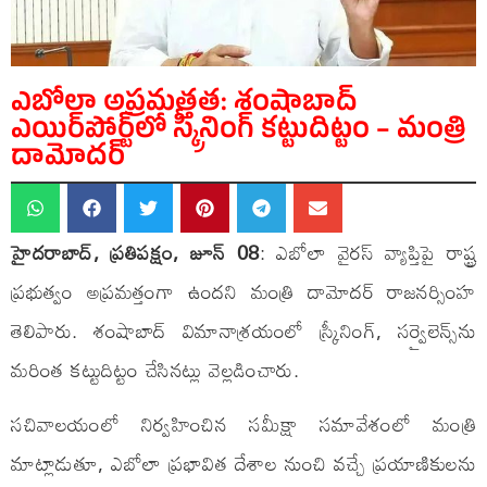
ఎబోలా అప్రమత్తత: శంషాబాద్
ఎయిర్‌పోర్ట్‌లో స్క్రీనింగ్ కట్టుదిట్టం – మంత్రి
దామోదర్
హైదరాబాద్, ప్రతిపక్షం, జూన్ 08
: ఎబోలా వైరస్ వ్యాప్తిపై రాష్ట్ర
ప్రభుత్వం అప్రమత్తంగా ఉందని మంత్రి దామోదర్ రాజనర్సింహ
తెలిపారు. శంషాబాద్ విమానాశ్రయంలో స్క్రీనింగ్, సర్వైలెన్స్‌ను
మరింత కట్టుదిట్టం చేసినట్లు వెల్లడించారు.
సచివాలయంలో నిర్వహించిన సమీక్షా సమావేశంలో మంత్రి
మాట్లాడుతూ, ఎబోలా ప్రభావిత దేశాల నుంచి వచ్చే ప్రయాణికులను