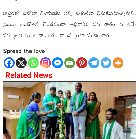
రాష్ట్రంలో ఎబోలా నివారణకు అన్ని జాగ్రత్తలు తీసుకుంటున్నామని,
ప్రజలు ఆందోళన చెందకుండా అధికారిక సమాచారం మాత్రమే
నమ్మాలని మంత్రి దామోదర్ రాజనర్సింహ సూచించారు.
Spread the love
Related News