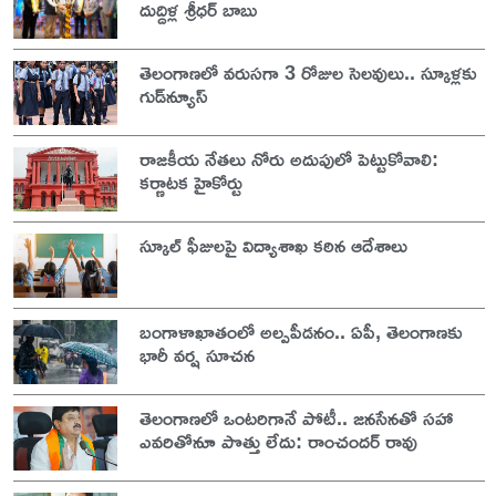
దుద్దిళ్ల శ్రీధర్ బాబు
తెలంగాణలో వరుసగా 3 రోజుల సెలవులు.. స్కూళ్లకు
గుడ్‌న్యూస్
రాజకీయ నేతలు నోరు అదుపులో పెట్టుకోవాలి:
కర్ణాటక హైకోర్టు
స్కూల్ ఫీజులపై విద్యాశాఖ కఠిన ఆదేశాలు
బంగాళాఖాతంలో అల్పపీడనం.. ఏపీ, తెలంగాణకు
భారీ వర్ష సూచన
తెలంగాణలో ఒంటరిగానే పోటీ.. జనసేనతో సహా
ఎవరితోనూ పొత్తు లేదు: రాంచందర్ రావు