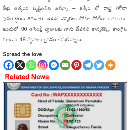
తీవ్ర ఉత్కంఠ సృష్టించిన జమ్మూ – కశ్మీర్ లో రాష్ట్ర హోదా
పునరుద్ధరణ తరువాత జరిగిన ఎన్నికలు పోటా పోటీగా జరిగాయి.
ఇందులో 90 అసెంబ్లీ స్థానాలకు గాను నేషనల్‌ కాన్ఫరెన్స్‌, కాంగ్రెస్‌
కూటమి 48 స్థానాలు కైవసం చేసుకున్నాయి.
Spread the love
Related News