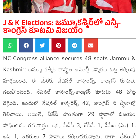
J & K Elections: జమ్మూకశ్మీర్‌లో ఎన్సీ-
కాంగ్రెస్‌ కూటమి విజయం
NC-Congress alliance secures 48 seats Jammu &
Kashmir: జమ్మూ కశ్మీర్ రాష్ట్రాల అసెంబ్లీ ఎన్నికల ఓట్ల లెక్కింపు
పూర్తయింది. ఈ మేరకు నేషనల్ కాన్ఫరెన్స్, కాంగ్రెస్ కూటమి
గెలుపొందింది. నేషనల్ కాన్ఫరెన్స్-కాంగ్రెస్ కూటమి 48 చోట్ల
నెగ్గింది. ఇందులో నేషనల్ కాన్ఫరెన్స్ 42, కాంగ్రెస్ 6 స్థానాల్లో
గెలిచాయి. అయితే, బీజేపీ సొంతంగా 29 స్థానాల్లో విజయం
సాధించడం గమనార్హం. ఇక, పీడీపీ 3, జేపీసీ 1, సీపీఐ (ఎం) 1,
ఆప్ 1, ఇతరులు 7 స్థానాలు దక్కించుకున్నారు. కాగా, దేశంలో