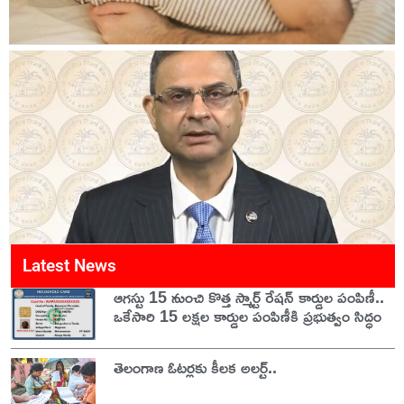
Latest News
ఆగస్టు 15 నుంచి కొత్త స్మార్ట్ రేషన్ కార్డుల పంపిణీ..
ఒకేసారి 15 లక్షల కార్డుల పంపిణీకి ప్రభుత్వం సిద్ధం
తెలంగాణ ఓటర్లకు కీలక అలర్ట్..