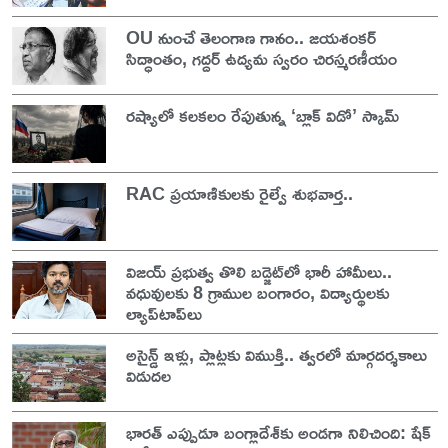
OU నుంచే తెలంగాణ గానం.. జయశంకర్
సిద్ధాంతం, గద్దర్ ఉద్యమ స్వరం చిరస్మరణీయం
రష్యాలో కలకలం రేపుతున్న ‘బ్లాక్ విడో’ స్కామ్
RAC ప్రయాణికులకు రైల్వే శుభవార్త..
విజయ్ ప్రభుత్వ తొలి బడ్జెట్‌లో భారీ హామీలు..
వధువులకు 8 గ్రాముల బంగారం, విద్యార్థులకు
ల్యాప్‌టాప్‌లు
అసైన్డ్ ఇళ్లు, ప్లాట్లకు విముక్తి.. త్వరలో మార్గదర్శకాలు
విడుదల
భారత్ ఎప్పుడూ బంగ్లాదేశ్‌కు అండగా నిలిచింది: షేక్