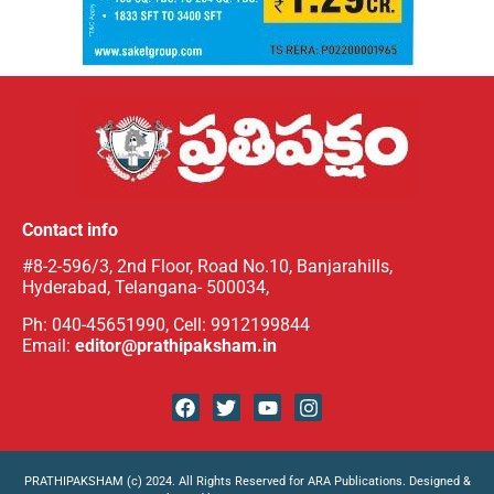
Contact info
#8-2-596/3, 2nd Floor, Road No.10, Banjarahills,
Hyderabad, Telangana- 500034,
Ph: 040-45651990, Cell: 9912199844
Email:
editor@prathipaksham.in
PRATHIPAKSHAM (c) 2024. All Rights Reserved for ARA Publications. Designed &