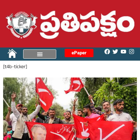
ePaper
[t4b-ticker]