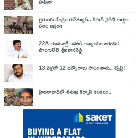
హసీనా
రైతులకు కేంద్రం గుడ్‌న్యూస్.. కిసాన్ క్రెడిట్ కార్డుల
పరిధి విస్తరణ
22A భూముల్లో ఎవరికీ అన్యాయం జరగదు:
పొంగులేటి శ్రీనివాసరెడ్డి
13 ఏళ్లలో 12 ఉద్యోగాలు సాధించాడు.. ట్విస్ట్!
హైదరాబాద్‌లో శిశువు కిడ్నాప్ కలకలం..