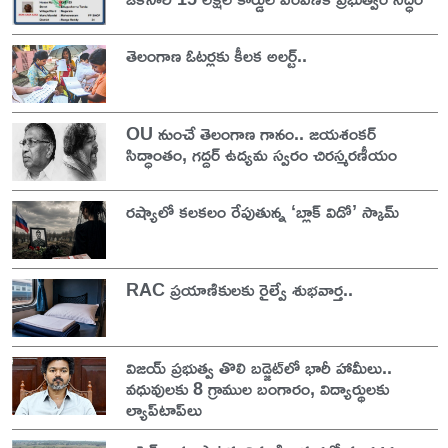
తెలంగాణ ఓటర్లకు కీలక అలర్ట్..
OU నుంచే తెలంగాణ గానం.. జయశంకర్
సిద్ధాంతం, గద్దర్ ఉద్యమ స్వరం చిరస్మరణీయం
రష్యాలో కలకలం రేపుతున్న ‘బ్లాక్ విడో’ స్కామ్
RAC ప్రయాణికులకు రైల్వే శుభవార్త..
విజయ్ ప్రభుత్వ తొలి బడ్జెట్‌లో భారీ హామీలు..
వధువులకు 8 గ్రాముల బంగారం, విద్యార్థులకు
ల్యాప్‌టాప్‌లు