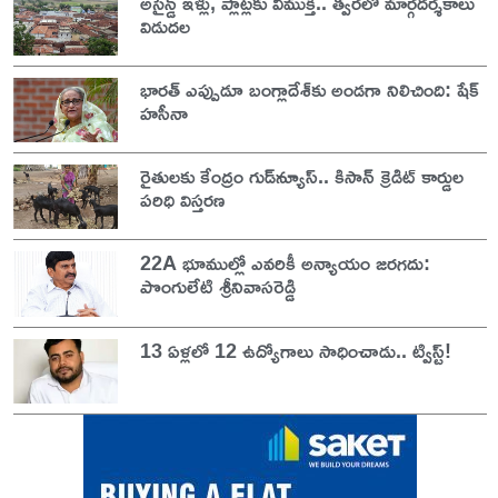
అసైన్డ్ ఇళ్లు, ప్లాట్లకు విముక్తి.. త్వరలో మార్గదర్శకాలు
విడుదల
భారత్ ఎప్పుడూ బంగ్లాదేశ్‌కు అండగా నిలిచింది: షేక్
హసీనా
రైతులకు కేంద్రం గుడ్‌న్యూస్.. కిసాన్ క్రెడిట్ కార్డుల
పరిధి విస్తరణ
22A భూముల్లో ఎవరికీ అన్యాయం జరగదు:
పొంగులేటి శ్రీనివాసరెడ్డి
13 ఏళ్లలో 12 ఉద్యోగాలు సాధించాడు.. ట్విస్ట్!