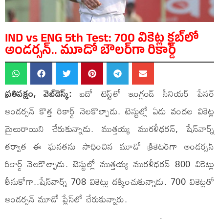
IND vs ENG 5th Test: 700 వికెట్ల క్ల‌బ్‌లో
అండ‌ర్స‌న్‌.. మూడో బౌల‌ర్‌గా రికార్డ్
ప్రతిపక్షం, వెబ్‌డెస్క్:
ఐదో టెస్ట్‌తో ఇంగ్లండ్ సీనియ‌ర్ పేస‌ర్
అండ‌ర్స‌న్ కొత్త రికార్డ్ నెల‌కొల్పాడు. టెస్టుల్లో ఏడు వంద‌ల వికెట్ల
మైలురాయిని చేరుకున్నాడు. ముత్త‌య్య ముర‌ళీధ‌ర‌న్‌, షేన్‌వార్న్
త‌ర్వాత ఈ ఘ‌న‌త‌ను సాధించిన మూడో క్రికెట‌ర్‌గా అండ‌ర్స‌న్
రికార్డ్ నెల‌కొల్పాడు. టెస్టుల్లో ముత్త‌య్య ముర‌ళీధ‌ర‌న్ 800 వికెట్లు
తీసుకోగా..షేన్‌వార్న్ 708 వికెట్లు ద‌క్కించుకున్నాడు. 700 వికెట్ల‌తో
అండ‌ర్స‌న్ మూడో ప్లేస్‌లో చేరుకున్నారు.