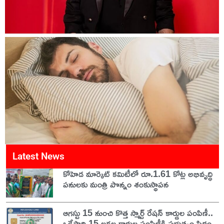
Latest News
కోహెడ మార్కెట్ కమిటీలో రూ.1.61 కోట్ల అభివృద్ధి
పనులకు మంత్రి పొన్నం శంకుస్థాపన
ఆగస్టు 15 నుంచి కొత్త స్మార్ట్ రేషన్ కార్డుల పంపిణీ..
ఒకేసారి 15 లక్షల కార్డుల పంపిణీకి ప్రభుత్వం సిద్ధం