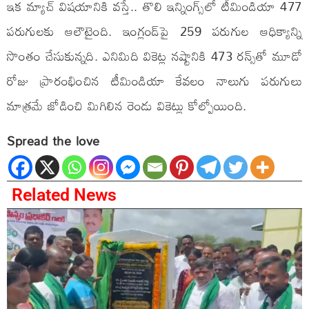
ఇక మ్యాచ్ విషయానికి వస్తే.. తొలి ఇన్నింగ్స్‌లో టీమిండియా 477
ప‌రుగుల‌కు ఆలౌటైంది. ఇంగ్లండ్‌పై 259 ప‌రుగుల ఆధిక్యాన్ని
సొంతం చేసుకున్న‌ది. ఎనిమిది వికెట్ల న‌ష్టానికి 473 ర‌న్స్‌తో మూడో
రోజు ప్రారంభించిన టీమిండియా కేవ‌లం నాలుగు ప‌రుగులు
మాత్ర‌మే జోడించి మిగిలిన రెండు వికెట్లు కోల్పోయింది.
Spread the love
Related News