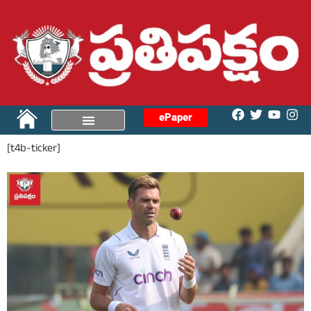
ePaper
[t4b-ticker]