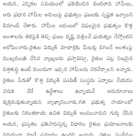
ఆయన, ఎన్నికల సమయంలో ప్రకటించిన వందలాది హామీలు,
ఆరు ప్రధాన హామీల అమలుపై ప్రభుత్వం ప్రజలకు స్పష్టత ఇవ్వాలని
డిమాండ్ చేశారు. హామీల అమలులో విఫలమైన ప్రభుత్వం కొత్త
అంశాలను తెరపైకి తెచ్చి ప్రజల దృష్టి మళ్లించే ప్రయత్నం చేస్తోందని
ఆరోపించారు.రైతుల విద్యుత్ మోటార్లకు మీటర్లు బిగించే అంశంపై
ముఖ్యమంత్రి చేసిన వ్యాఖ్యలను ప్రస్తావిస్తూ, రైతుల పట్ల నిజమైన
చిత్తశుద్ధి ఉంటే ముందుగా ఇచ్చిన హామీలను నెరవేర్చాలని అన్నారు.
రైతుల పేరుతో కొత్త విద్యుత్ పంపిణీ సంస్థను ఏర్పాటు చేయడం
వెనుక వేరే ఉద్దేశాలు ఉన్నాయనే అనుమానాలు
వ్యక్తమవుతున్నాయని వ్యాఖ్యానించారు.గత ప్రభుత్వ హయాంలో
రైతులకు నిరంతరాయ ఉచిత విద్యుత్ అందించామని గుర్తు చేసిన
ఆయన, ప్రస్తుతం ప్రతిపాదిస్తున్న విధానం రైతుల ప్రయోజనాలకు
విరుద్ధంగా మారే ప్రమాదం ఉందని అన్నారు. రైతుల సంక్షేమం