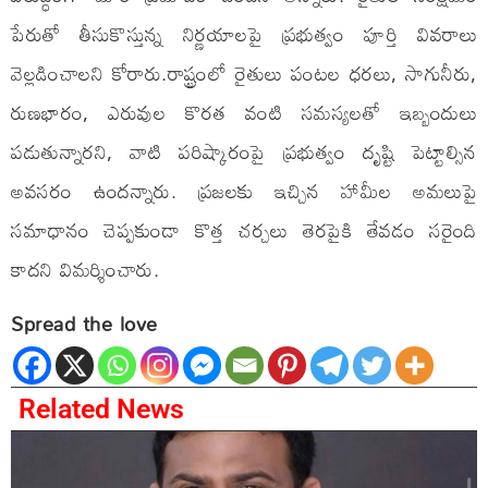
పేరుతో తీసుకొస్తున్న నిర్ణయాలపై ప్రభుత్వం పూర్తి వివరాలు
వెల్లడించాలని కోరారు.రాష్ట్రంలో రైతులు పంటల ధరలు, సాగునీరు,
రుణభారం, ఎరువుల కొరత వంటి సమస్యలతో ఇబ్బందులు
పడుతున్నారని, వాటి పరిష్కారంపై ప్రభుత్వం దృష్టి పెట్టాల్సిన
అవసరం ఉందన్నారు. ప్రజలకు ఇచ్చిన హామీల అమలుపై
సమాధానం చెప్పకుండా కొత్త చర్చలు తెరపైకి తేవడం సరైంది
కాదని విమర్శించారు.
Spread the love
Related News