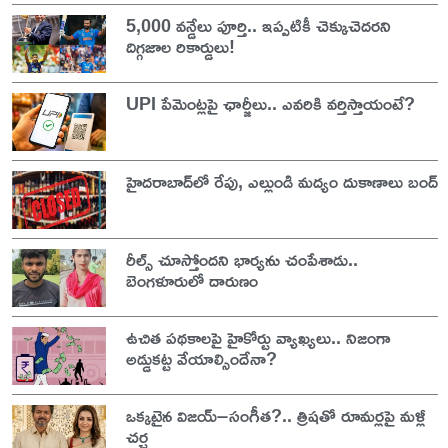
5,000 వన్డేలు పూర్తి.. ఇప్పటికీ చెక్కుచెదరని
దిగ్గజాల రికార్డులు!
UPI పేమెంట్లపై ఛార్జీలు.. ఎవరికి వర్తిస్తాయంటే?
హైదరాబాద్‌లో రేపు, ఎల్లుండి మద్యం దుకాణాలు బంద్
రీల్స్ చూస్తోందని భార్యను చంపేశాడు..
బెంగళూరులో దారుణం
ఉచిత పథకాలపై హైకోర్టు వ్యాఖ్యలు.. నిజంగా
అడ్డుకట్ట వేయాల్సిందేనా?
ఒక్కటైన విజయ్–సంగీత?.. త్రిషతో రూమర్లపై మళ్లీ
చర్చ