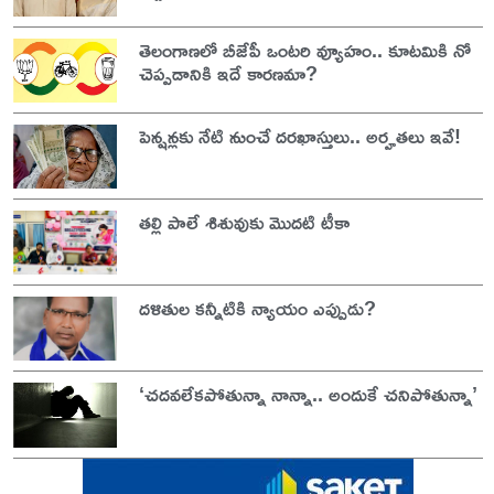
తెలంగాణలో బీజేపీ ఒంటరి వ్యూహం.. కూటమికి నో
చెప్పడానికి ఇదే కారణమా?
పెన్షన్లకు నేటి నుంచే దరఖాస్తులు.. అర్హతలు ఇవే!
తల్లి పాలే శిశువుకు మొదటి టీకా
దళితుల కన్నీటికి న్యాయం ఎప్పుడు?
‘చదవలేకపోతున్నా నాన్నా.. అందుకే చనిపోతున్నా’