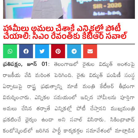
హామీలు అమలు చేశాకే ఎన్నికల్లో పోటీ
చేయాలి: సీఎం రేవంత్‌కు కేటీఆర్ సవాల్
ప్రతిపక్షం, జూన్ 01
: తెలంగాణలో రైతుల విద్యుత్ అంశంపై
రాజకీయ వేడి మరింత పెరిగింది. రైతు విద్యుత్ పంపిణీ సంస్థ
ఏర్పాటుపై రాష్ట్ర ప్రభుత్వాన్ని మాజీ మంత్రి కేటీఆర్ తీవ్రంగా
విమర్శించారు. ఎన్నికల సమయంలో ఇచ్చిన హామీలను పూర్తిగా
అమలు చేసిన తర్వాతే ఎన్నికల్లో పోటీ చేస్తానని ముఖ్యమంత్రి
ప్రకటించే ధైర్యం ఉందా అని సవాల్ విసిరారు. సికింద్రాబాద్
కంటోన్మెంట్‌లో జరిగిన పార్టీ కార్యకర్తల సమావేశంలో మాట్లాడిన