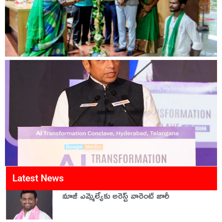
Latest News
మాజీ ఎమ్మెల్యేకు అరెస్ట్ వారెంట్ జారీ