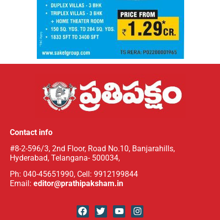
Contact info
#8-2-596/3, 2nd Floor, Road No.10, Banjarahills,
Hyderabad, Telangana- 500034,
Ph: 040-45651990, Cell: 9912199844
Email:
editor@prathipaksham.in