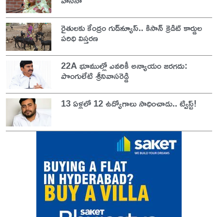
రైతులకు కేంద్రం గుడ్‌న్యూస్.. కిసాన్ క్రెడిట్ కార్డుల
పరిధి విస్తరణ
22A భూముల్లో ఎవరికీ అన్యాయం జరగదు:
పొంగులేటి శ్రీనివాసరెడ్డి
13 ఏళ్లలో 12 ఉద్యోగాలు సాధించాడు.. ట్విస్ట్!