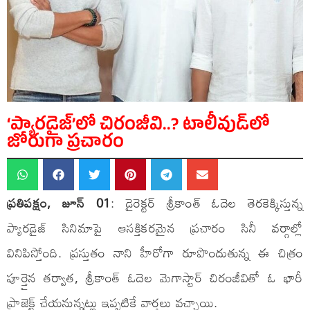
‘ప్యారడైజ్’లో చిరంజీవి..? టాలీవుడ్‌లో
జోరుగా ప్రచారం
ప్రతిపక్షం, జూన్ 01
: డైరెక్టర్ శ్రీకాంత్ ఓదెల తెరకెక్కిస్తున్న
ప్యారడైజ్ సినిమాపై ఆసక్తికరమైన ప్రచారం సినీ వర్గాల్లో
వినిపిస్తోంది. ప్రస్తుతం నాని హీరోగా రూపొందుతున్న ఈ చిత్రం
పూర్తైన తర్వాత, శ్రీకాంత్ ఓదెల మెగాస్టార్ చిరంజీవితో ఓ భారీ
ప్రాజెక్ట్ చేయనున్నట్లు ఇప్పటికే వార్తలు వచ్చాయి.