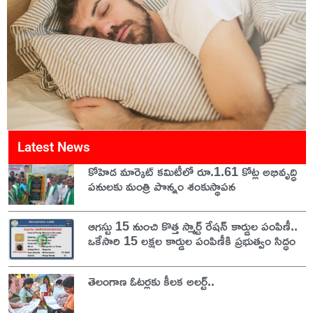
Latest News
కోహెడ మార్కెట్ కమిటీలో రూ.1.61 కోట్ల అభివృద్ధి
పనులకు మంత్రి పొన్నం శంకుస్థాపన
ఆగస్టు 15 నుంచి కొత్త స్మార్ట్ రేషన్ కార్డుల పంపిణీ..
ఒకేసారి 15 లక్షల కార్డుల పంపిణీకి ప్రభుత్వం సిద్ధం
తెలంగాణ ఓటర్లకు కీలక అలర్ట్..