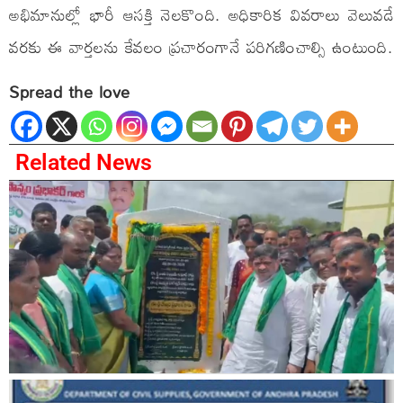
అభిమానుల్లో భారీ ఆసక్తి నెలకొంది. అధికారిక వివరాలు వెలువడే
వరకు ఈ వార్తలను కేవలం ప్రచారంగానే పరిగణించాల్సి ఉంటుంది.
Spread the love
Related News