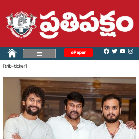
ePaper
[t4b-ticker]