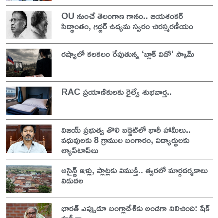
OU నుంచే తెలంగాణ గానం.. జయశంకర్
సిద్ధాంతం, గద్దర్ ఉద్యమ స్వరం చిరస్మరణీయం
రష్యాలో కలకలం రేపుతున్న ‘బ్లాక్ విడో’ స్కామ్
RAC ప్రయాణికులకు రైల్వే శుభవార్త..
విజయ్ ప్రభుత్వ తొలి బడ్జెట్‌లో భారీ హామీలు..
వధువులకు 8 గ్రాముల బంగారం, విద్యార్థులకు
ల్యాప్‌టాప్‌లు
అసైన్డ్ ఇళ్లు, ప్లాట్లకు విముక్తి.. త్వరలో మార్గదర్శకాలు
విడుదల
భారత్ ఎప్పుడూ బంగ్లాదేశ్‌కు అండగా నిలిచింది: షేక్
హసీనా