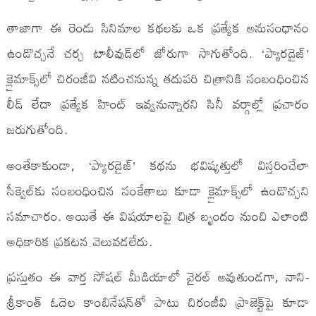
తాజాగా ఈ రెండు సినిమాల కథలకు ఒక ప్రత్యేక అనుసంధానం
ఉండొచ్చనే చర్చ టాలీవుడ్‌లో జోరుగా సాగుతోంది. ‘ప్యారడైజ్’
క్లైమాక్స్‌లో చిరంజీవి నటించనున్న తదుపరి చిత్రానికి సంబంధించిన
లీడ్ లేదా ప్రత్యేక హింట్ ఇవ్వనున్నారని సినీ వర్గాల్లో ప్రచారం
జరుగుతోంది.
అంతేకాకుండా, ‘ప్యారడైజ్’ కథను భవిష్యత్తులో విస్తరించేలా
సీక్వెల్‌కు సంబంధించిన సంకేతాలు కూడా క్లైమాక్స్‌లో ఉండొచ్చని
సమాచారం. అయితే ఈ విషయాలపై చిత్ర బృందం నుంచి ఎలాంటి
అధికారిక ప్రకటన వెలువడలేదు.
ప్రస్తుతం ఈ వార్త సోషల్ మీడియాలో వైరల్ అవుతుండగా, నాని-
శ్రీకాంత్ ఓదెల కాంబినేషన్‌తో పాటు చిరంజీవి ప్రాజెక్ట్‌పై కూడా