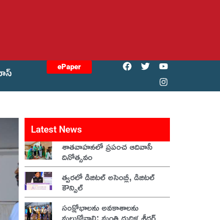
ePaper
యోస్
Latest News
శాతవాహనలో ప్రపంచ ఆదివాసీ
దినోత్సవం
త్వరలో డిజిటల్ అసెంబ్లీ, డిజిటల్
కౌన్సిల్
సంక్షోభాలను అవకాశాలను
మల్చుకోవాలి: మంత్రి దుద్దిళ్ల శ్రీధర్