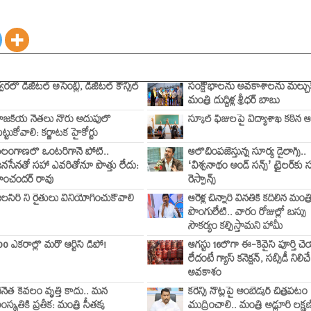
్వరలో డిజిటల్ అసెంబ్లీ, డిజిటల్ కౌన్సిల్
సంక్షోభాలను అవకాశాలను మల్చుక
మంత్రి దుద్దిళ్ల శ్రీధర్ బాబు
ాజకీయ నేతలు నోరు అదుపులో
స్కూల్ ఫీజులపై విద్యాశాఖ కఠిన ఆ
ెట్టుకోవాలి: కర్ణాటక హైకోర్టు
ెలంగాణలో ఒంటరిగానే పోటీ..
ఆలోచింపజేస్తున్న సూర్య డైలాగ్స్..
నసేనతో సహా ఎవరితోనూ పొత్తు లేదు:
‘విశ్వనాథం అండ్ సన్స్’ ట్రైలర్‌కు
ాంచందర్ రావు
రెస్పాన్స్
లసిరి ని రైతులు వినియోగించుకోవాలి
ఆరేళ్ల చిన్నారి వినతికి కదిలిన మంత్ర
పొంగులేటి.. వారం రోజుల్లో బస్సు
సౌకర్యం కల్పిస్తామని హామీ
00 ఎకరాల్లో మరో ఆర్టీసీ డిపో!
ఆగస్టు 16లోగా ఈ-కేవైసీ పూర్తి చ
లేదంటే గ్యాస్ కనెక్షన్, సబ్సిడీ నిలిచే
అవకాశం
ేనేత కేవలం వృత్తి కాదు.. మన
కరెన్సీ నోట్లపై అంబేడ్కర్ చిత్రపటం
ంస్కృతికి ప్రతీక: మంత్రి సీతక్క
ముద్రించాలి.. మంత్రి అడ్లూరి లక్ష్మణ