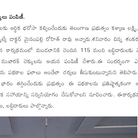
కులు పంపిణీ.
కు ఆర్థిక భరోసా కల్పించేందుకు తెలంగాణ ప్రభుత్వం కళ్యాణ లక్ష్మి
్యే డాక్టర్ మైనంపల్లి రోహిత్ రావు అన్నారు.శనివారం చిన్న శంక
ిన కార్యక్రమంలో మండలానికి చెందిన 115 మంది లబ్ధిదారులకు మ
దీ ముబారక్ చెక్కులను ఆయన పంపిణీ చేశారు.ఈ సందర్భంగా ఎమ్మ
 సంక్షేమ పథకాల ఫలాలు అందేలా చర్యలు తీసుకుంటున్నామని తెలిపార
 భారం తగ్గించేందుకు ప్రభుత్వం ఈ పథకాలను ప్రతిష్టాత్మకంగా
్న ఆర్థిక సహాయాన్ని సద్వినియోగం చేసుకోవాలని సూచించారు. ఈకార్యక
, లబ్ధిదారులు పాల్గొన్నారు.