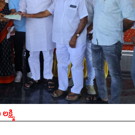
్ష్మి