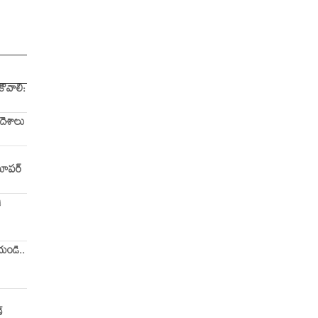
ోవాలి:
దేశాలు
 సూపర్
ి
ేయండి..
్