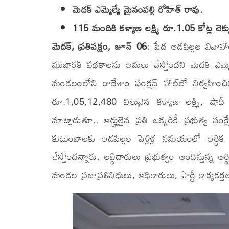
మెదక్ ఎమ్మెల్యే మైనంపల్లి రోహిత్ రావు.
115 మందికి కళ్యాణ లక్ష్మి రూ.1.05 కోట్ల చెక్
మెదక్, ప్రతిపక్షం, జూన్ 06
: పేద ఆడపిల్లల వివాహాల
ముబారక్ పథకాలను అమలు చేస్తోందని మెదక్ ఎమ్మెల
మండలంలోని రాదేశాం ఫంక్షన్ హాల్‌లో నిర్వహించ
రూ.1,05,12,480 విలువైన కళ్యాణ లక్ష్మి, షా
మాట్లాడుతూ.. అర్హులైన ప్రతి ఒక్కరికీ ప్రభుత్వ
కుటుంబాలకు ఆడపిల్లల పెళ్లిళ్ల సమయంలో ఆర్థిక
చేస్తోందన్నారు. లబ్ధిదారులు ప్రభుత్వం అందిస్తున
మండల ప్రజాప్రతినిధులు, అధికారులు, పార్టీ కార్యకర్తలు