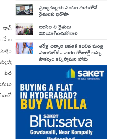
ప్రత్యామ్నాయ పంటల సాగుతోనే
రైతులకు భరోసా
జలసిరి ని రైతులు
, షాదీ
వినియోగించుకోవాలి
రంపేట
ఆరేళ్ల చిన్నారి వినతికి కదిలిన మంత్రి
ొత్తం
పొంగులేటి.. వారం రోజుల్లో బస్సు
సౌకర్యం కల్పిస్తామని హామీ
ెల్యే
ు. పేద
 అమలు
్రమంలో