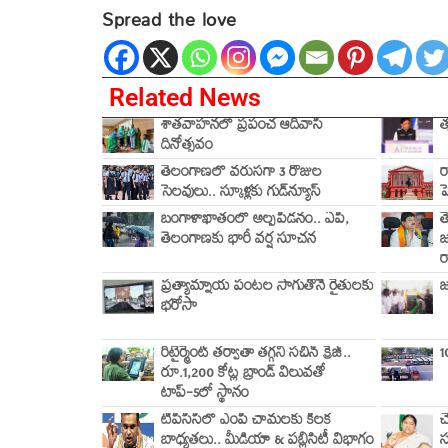
Spread the love
Related News
శాతవాహనలో ప్రపంచ ఆదివాసీ
త
దినోత్సవం
తెలంగాణలో వరుసగా 3 రోజుల
ర
సెలవులు.. స్కూళ్లకు గుడ్‌న్యూస్
ప
బంగాళాఖాతంలో అల్పపీడనం.. ఏపీ,
త
తెలంగాణకు భారీ వర్ష సూచన
జ
ర
ప్రత్యామ్నాయ పంటల సాగుతోనే రైతులకు
జ
భరోసా
రిటైర్మెంట్ తర్వాతా తగ్గని సచిన్ క్రేజ్..
1
రూ.1,200 కోట్ల బ్రాండ్ విలువతో
టాప్-5లో స్థానం
టీపీసీసీలో ఎంపీ చామలకు కీలక
చ
బాధ్యతలు.. మీడియా & పబ్లిసిటీ విభాగం
స