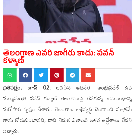
తెలంగాణ ఎవరి జాగీరు కాదు: పవన్
కళ్యాణ్
ప్రతిపక్షం, జూన్ 02
: జనసేన అధినేత, ఆంధ్రప్రదేశ్ ఉప
ముఖ్యమంత్రి పవన్ కళ్యాణ్ తెలంగాణపై తనకున్న అనుబంధాన్ని
మరోసారి స్పష్టం చేశారు. తెలంగాణ అభివృద్ధి చెందాలని మాత్రమే
తాను కోరుకుంటానని, దాని వెనుక ఎలాంటి ఇతర ఉద్దేశాలు లేవని
అన్నారు.