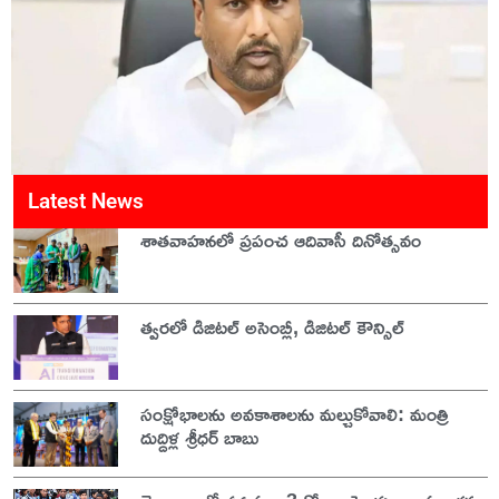
Latest News
శాతవాహనలో ప్రపంచ ఆదివాసీ దినోత్సవం
త్వరలో డిజిటల్ అసెంబ్లీ, డిజిటల్ కౌన్సిల్
సంక్షోభాలను అవకాశాలను మల్చుకోవాలి: మంత్రి
దుద్దిళ్ల శ్రీధర్ బాబు