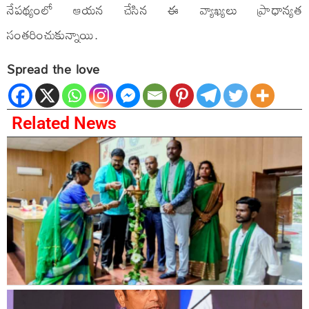
నేపథ్యంలో ఆయన చేసిన ఈ వ్యాఖ్యలు ప్రాధాన్యత
సంతరించుకున్నాయి.
Spread the love
Related News