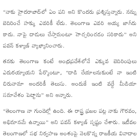
“నాకు హైదరాబాద్‌లో ఏం పని అని కొందరు ప్రశ్నిస్తున్నారు. నన్ను
బెదిరించే హక్కు ఎవరికీ లేదు. తెలంగాణ ఎవరి అయ్య జాగీరు
కాదు. నాపై దాడులు చేస్తామంటూ హెచ్చరించడం సరికాదు” అని
పవన్ కళ్యాణ్ వ్యాఖ్యానించారు.
తనకు తెలంగాణ కంటే ఆంధ్రప్రదేశ్‌లోనే ఎక్కువ బెదిరింపులు
ఎదురయ్యాయని పేర్కొంటూ, “దాడి చేయాలనుకుంటే నా ఇంటి
చిరునామా అందరికీ తెలుసు. అందుకే ఇంటి వద్దే మీడియా
సమావేశం పెట్టాను” అని అన్నారు.
“తెలంగాణ నా గుండెల్లో ఉంది. ఈ రాష్ట్ర ప్రజల పట్ల నాకు గౌరవం,
అభిమానమే ఉన్నాయి” అని పవన్ కళ్యాణ్ స్పష్టం చేశారు. ఇటీవల
తెలంగాణలో సభ నిర్వహణ అంశంపై నెలకొన్న రాజకీయ వివాదాల