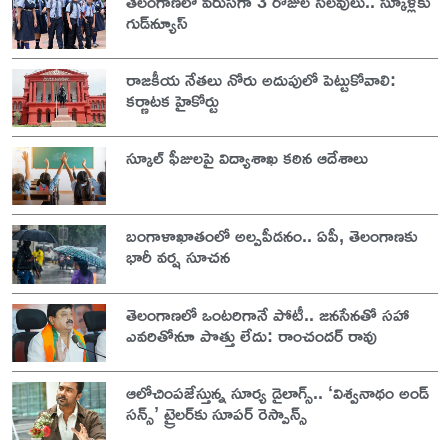
తెలంగాణలో వరుసగా 3 రోజుల సెలవులు.. స్కూళ్లకు
గుడ్‌న్యూస్
రాజకీయ నేతలు నోరు అదుపులో పెట్టుకోవాలి:
కర్ణాటక హైకోర్టు
స్కూల్ ఫీజులపై విద్యాశాఖ కఠిన ఆదేశాలు
బంగాళాఖాతంలో అల్పపీడనం.. ఏపీ, తెలంగాణకు
భారీ వర్ష సూచన
తెలంగాణలో ఒంటరిగానే పోటీ.. జనసేనతో సహా
ఎవరితోనూ పొత్తు లేదు: రాంచందర్ రావు
ఆలోచింపజేస్తున్న సూర్య డైలాగ్స్.. ‘విశ్వనాథం అండ్
సన్స్’ ట్రైలర్‌కు సూపర్ రెస్పాన్స్