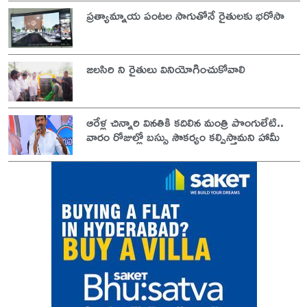
ప్రత్యామ్నాయ పంటల సాగుతోనే రైతులకు భరోసా
జలసిరి ని రైతులు వినియోగించుకోవాలి
ఆరేళ్ల చిన్నారి వినతికి కదిలిన మంత్రి పొంగులేటి..
వారం రోజుల్లో బస్సు సౌకర్యం కల్పిస్తామని హామీ