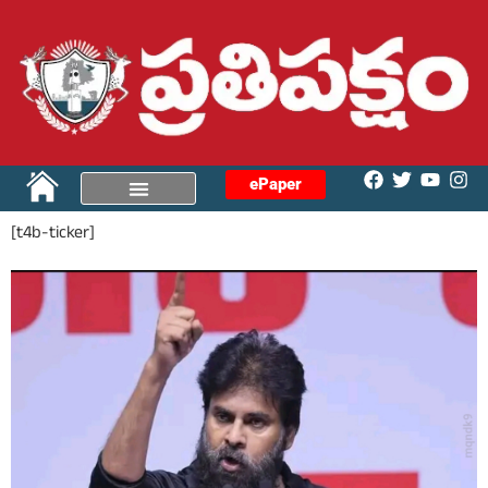
ePaper
[t4b-ticker]