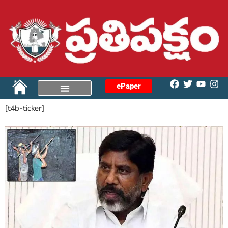
ePaper
[t4b-ticker]