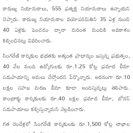
కారుణ్య నియామకాలు, 555 ప్రత్యక్ష నియామకాలు ఉన్నాయని
చెప్పారు. కారుణ్య నియామకాల వయోపరిమితిని 35 ఏళ్ల నుంచి
40 ఏళ్లకు పెంచడం ద్వారా మరింత మందికి అవకాశం
కల్పించినట్లు వివరించారు.
సింగరేణి కార్మికుల భద్రతకు అత్యంత ప్రాధాన్యం ఇస్తున్న ప్రభుత్వం,
40 వేల మంది ఉద్యోగులకు రూ.1.25 కోట్ల ప్రమాద బీమా
సదుపాయాన్ని అమలు చేస్తోందని పేర్కొన్నారు. అదనంగా రూ.10
లక్షల సహజ మరణ బీమా కూడా అందిస్తున్నట్లు తెలిపారు.
కాంట్రాక్టు కార్మికులకు రూ.40 లక్షల ప్రమాద బీమా, బోనస్
సదుపాయాలు కల్పిస్తున్నామని వెల్లడించారు.
గత రెండేళ్లలో సింగరేణి కార్మికులకు రూ.1,500 కోట్ల లాభాల