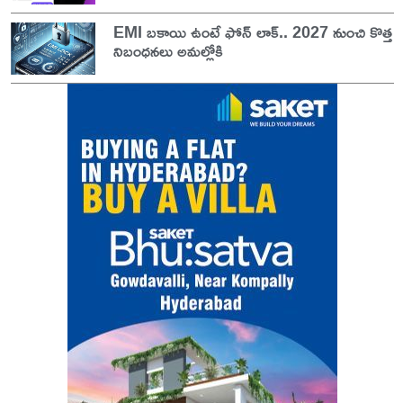
EMI బకాయి ఉంటే ఫోన్ లాక్.. 2027 నుంచి కొత్త
నిబంధనలు అమల్లోకి