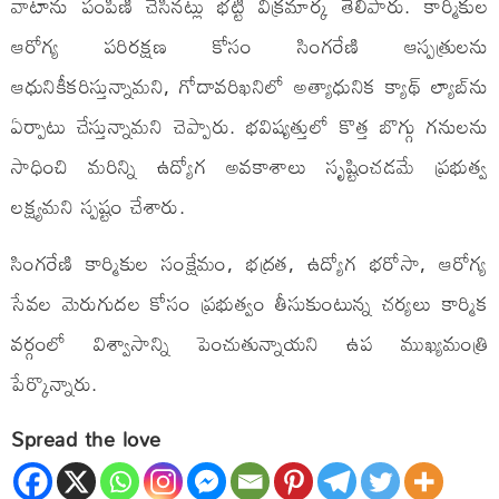
వాటాను పంపిణీ చేసినట్లు భట్టి విక్రమార్క తెలిపారు. కార్మికుల
ఆరోగ్య పరిరక్షణ కోసం సింగరేణి ఆస్పత్రులను
ఆధునికీకరిస్తున్నామని, గోదావరిఖనిలో అత్యాధునిక క్యాథ్ ల్యాబ్‌ను
ఏర్పాటు చేస్తున్నామని చెప్పారు. భవిష్యత్తులో కొత్త బొగ్గు గనులను
సాధించి మరిన్ని ఉద్యోగ అవకాశాలు సృష్టించడమే ప్రభుత్వ
లక్ష్యమని స్పష్టం చేశారు.
సింగరేణి కార్మికుల సంక్షేమం, భద్రత, ఉద్యోగ భరోసా, ఆరోగ్య
సేవల మెరుగుదల కోసం ప్రభుత్వం తీసుకుంటున్న చర్యలు కార్మిక
వర్గంలో విశ్వాసాన్ని పెంచుతున్నాయని ఉప ముఖ్యమంత్రి
పేర్కొన్నారు.
Spread the love