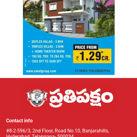
Contact info
#8-2-596/3, 2nd Floor, Road No.10, Banjarahills,
Hyderabad, Telangana- 500034,