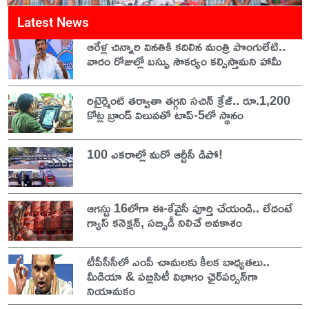
Latest News
ఆరేళ్ల చిన్నారి వినతికి కదిలిన మంత్రి పొంగులేటి..
వారం రోజుల్లో బస్సు సౌకర్యం కల్పిస్తామని హామీ
రిటైర్మెంట్ తర్వాతా తగ్గని సచిన్ క్రేజ్.. రూ.1,200
కోట్ల బ్రాండ్ విలువతో టాప్-5లో స్థానం
100 ఎకరాల్లో మరో ఆర్టీసీ డిపో!
ఆగస్టు 16లోగా ఈ-కేవైసీ పూర్తి చేయండి.. లేదంటే
గ్యాస్ కనెక్షన్, సబ్సిడీ నిలిచే అవకాశం
టీపీసీసీలో ఎంపీ చామలకు కీలక బాధ్యతలు..
మీడియా & పబ్లిసిటీ విభాగం ఛైర్‌పర్సన్‌గా
నియామకం