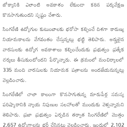
జోక్యానికి ఎలాంటి అవకాశం లేకుండా కఠిన పర్యవేక్షణ
కొనసాగుతుందని స్పష్టం చేశారు.
సింగరేణి ఉద్యోగుల కుటుంబాలకు భరోసా కల్పించే దిశగా కారుణ్య
నియామకాలను వేగవంతం చేస్తున్నట్లు భట్టి తెలిపారు. అర్హులైన
వారసులకు ఉద్యోగ అవకాశాలు కల్పించేందుకు ప్రభుత్వం ప్రత్యేక
చర్యలు తీసుకుంటోందని పేర్కొన్నారు. ఈ క్రమంలో మంచిర్యాలలో
335 మంది వారసులకు నియామక పత్రాలను అందజేయనున్నట్లు
వెల్లడించారు.
సింగరేణిలో చాలా కాలంగా కొనసాగుతున్న మారుపేర్ల సమస్య
పరిష్కారానికి న్యాయ నిపుణుల సలహాలతో ముందుకు వెళ్తున్నామని
తెలిపారు. ప్రజా ప్రభుత్వం ఏర్పడిన తర్వాత సింగరేణిలో మొత్తం
2,657 ఉద్యోగాలను భర్తీ చేసినట్లు వెల్లడించారు. ఇందులో 2,102