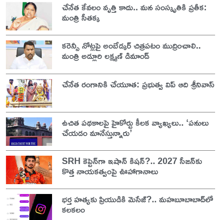
చేనేత కేవలం వృత్తి కాదు.. మన సంస్కృతికి ప్రతీక:
మంత్రి సీతక్క
కరెన్సీ నోట్లపై అంబేడ్కర్ చిత్రపటం ముద్రించాలి..
మంత్రి అడ్లూరి లక్ష్మణ్ డిమాండ్
చేనేత రంగానికి చేయూత: ప్రభుత్వ విప్ ఆది శ్రీనివాస్
ఉచిత పథకాలపై హైకోర్టు కీలక వ్యాఖ్యలు.. ‘పనులు
చేయడం మానేస్తున్నారు’
SRH కెప్టెన్‌గా ఇషాన్ కిషన్?.. 2027 సీజన్‌కు
కొత్త నాయకత్వంపై ఊహాగానాలు
భర్త హత్యకు ప్రియుడికి మెసేజ్?.. మహబూబాబాద్‌లో
కలకలం