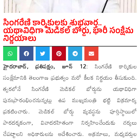
సింగరేణి కార్మికులకు శుభవార్త..
యథావిధిగా మెడికల్ బోర్డు, భారీ సంక్షేమ
నిర్ణయాలు
హైదరాబాద్, ప్రతిపక్షం, జూన్ 12
: సింగరేణి కార్మికుల
సంక్షేమానికి తెలంగాణ ప్రభుత్వం మరో కీలక నిర్ణయం తీసుకుంది.
త్వరలోనే సింగరేణి మెడికల్ బోర్డును యథావిధిగా
పునఃప్రారంభించనున్నట్లు ఉప ముఖ్యమంత్రి భట్టి విక్రమార్క
ప్రకటించారు. మెడికల్ బోర్డు వ్యవస్థను పూర్తిస్థాయిలో
పారదర్శకంగా, వివాదరహితంగా నిర్వహించేందుకు చర్యలు
చేపట్టాలని అధికారులను ఆదేశించారు. అక్రమాలు, మధ్యవర్తుల