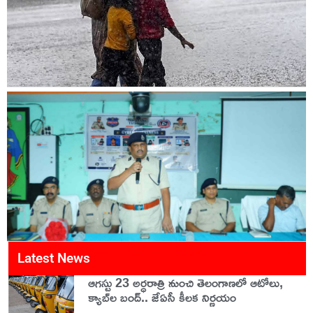
Latest News
ఆగస్టు 23 అర్ధరాత్రి నుంచి తెలంగాణలో ఆటోలు,
క్యాబ్‌ల బంద్.. జేఏసీ కీలక నిర్ణయం