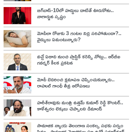
బిగ్‌బాస్-10లో హద్దులు దాటితే ఊరుకోను..
నాగార్జున స్పష్టం
మోదీలా రోజుకు 3 గంటల నిద్ర సరిపోతుందా?..
వైద్యులు ఏమంటున్నారు?
వచ్చే ఏడాది నుంచి ప్లాస్టిక్ కరెన్సీ నోట్లు.. ఆర్‌బీఐ
గవర్నర్ కీలక ప్రకటన
మోదీ బెదిరించి క్షమాపణ చెప్పించుకున్నారు..
రాహుల్ గాంధీ తీవ్ర ఆరోపణలు
హరీశ్‌రావుకు మంత్రి ఉత్తమ్ కుమార్ రెడ్డి కౌంటర్..
కాళేశ్వరం లెక్కలు చెప్పాలని డిమాండ్
సామాజిక న్యాయ తెలంగాణ సంకల్ప సభకు సర్వం
సిద్ధం.. సామాజిక వైతాళికుల స్ఫూర్తితో సరూర్‌నగర్