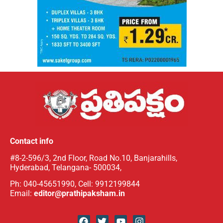
Contact info
#8-2-596/3, 2nd Floor, Road No.10, Banjarahills,
Hyderabad, Telangana- 500034,
Ph: 040-45651990, Cell: 9912199844
Email:
editor@prathipaksham.in