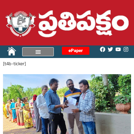
ePaper
[t4b-ticker]