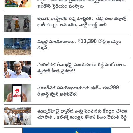
ఇండోర్ స్టేడియం ముస్తాబు
తెలుగు రాష్ట్రాలకు వర్ష హెచ్చరిక.. రేపు పలు జిల్లాల్లో
భారీ వర్షాల అవకాశం, ఎల్లో అలర్ట్ జారీ
మిల్లర్ల మాయాజాలం.. ₹13,390 కోట్ల బియ్యం
స్కామ్
పొలిటికల్ రీఎంట్రీపై విజయసాయి రెడ్డి సంకేతాలు..
త్వరలో కీలక ప్రకటన!
ఎయిర్‌టెల్ వినియోగదారులకు షాక్.. రూ.299
రీఛార్జ్ ప్లాన్ నిలిపివేత!
తుమ్మిడిహెట్టి బ్యారేజీ ఎత్తు పెంపునకు కేంద్రం చొరవ
చూపాలి.. జల్‌శక్తి మంత్రిని కోరిన సీఎం రేవంత్ రెడ్డి