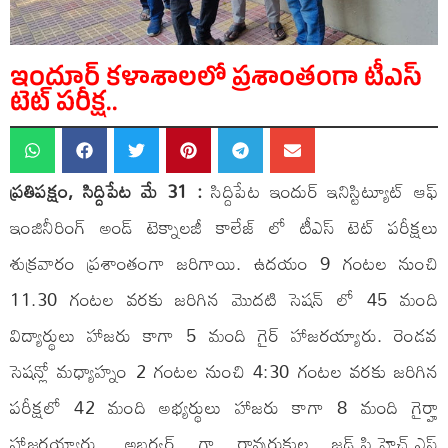
ఇందూర్ కళాశాలలో ప్రశాంతంగా టీఎస్
టెట్ పరీక్ష..
ప్రతిపక్షం, సిద్దిపేట మే 31 :
సిద్దిపేట ఇందుర్ ఇనిస్టిట్యూట్ ఆఫ్
ఇంజినీరింగ్ అండ్ టెక్నాలజీ కాలేజ్ లో టీఎస్ టెట్ పరీక్షలు
శుక్రవారం ప్రశాంతంగా జరిగాయి. ఉదయం 9 గంటల నుంచి
11.30 గంటల వరకు జరిగిన మొదటి సెషన్ లో 45 మంది
విద్యార్థులు హాజరు కాగా 5 మంది గైర్ హాజరయ్యారు. రెండవ
సెషన్లో మధ్యాహ్నం 2 గంటల నుంచి 4:30 గంటల వరకు జరిగిన
పరీక్షలో 42 మంది అభ్యర్థులు హాజరు కాగా 8 మంది గైర్హా
హాజరయ్యారు. అబ్జర్వర్ గా రావురుకుల జడ్.పి.హెచ్.ఎస్