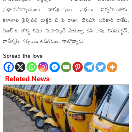
ప్రధానోపాధ్యాయులు నాగభూషణం విధులు నిర్వహించారు.
కళాశాల ప్రిన్సిపల్ డాక్టర్ వి పి రాజు, టిసిఎస్ అధికారి రాకేష్,
పిఆర్ ఓ బోడ్డు రఘు, మహమ్మద్ షాదుల్లా, డిపి రావు. కరీముద్దీన్,
రాజేశ్వర్. నర్సింలు తదితరులు పాల్గొన్నారు.
Spread the love
Related News