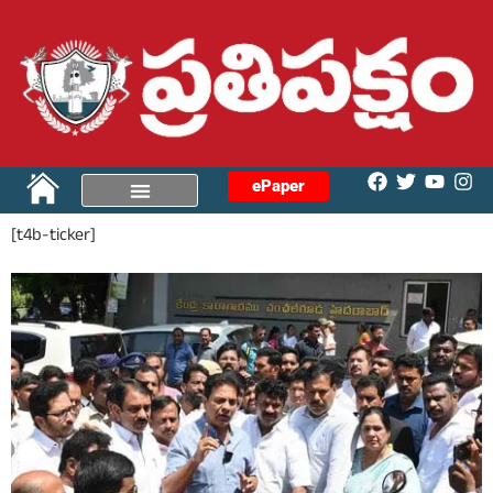
ePaper
[t4b-ticker]