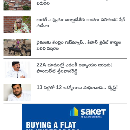
విడుదల
భారత్ ఎప్పుడూ బంగ్లాదేశ్‌కు అండగా నిలిచింది: షేక్
హసీనా
రైతులకు కేంద్రం గుడ్‌న్యూస్.. కిసాన్ క్రెడిట్ కార్డుల
పరిధి విస్తరణ
22A భూముల్లో ఎవరికీ అన్యాయం జరగదు:
పొంగులేటి శ్రీనివాసరెడ్డి
13 ఏళ్లలో 12 ఉద్యోగాలు సాధించాడు.. ట్విస్ట్!