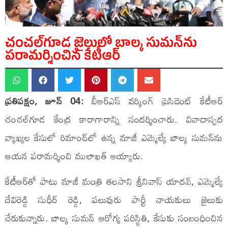
చంచల్‌గూడ జైలులో బాల్క సుమన్‌ను
పరామర్శించిన కేటీఆర్
ప్రతిపక్షం, జూన్ 04:
బీఆర్ఎస్ వర్కింగ్ ప్రెసిడెంట్ కేటీఆర్
చంచల్‌గూడ కేంద్ర కారాగారాన్ని సందర్శించారు. వివాదాస్పద
వ్యాఖ్యల కేసులో రిమాండ్‌లో ఉన్న మాజీ ఎమ్మెల్యే బాల్క సుమన్‌ను
ఆయన పరామర్శించి ములాఖత్ అయ్యారు.
కేటీఆర్‌తో పాటు మాజీ మంత్రి తలసాని శ్రీనివాస్ యాదవ్, ఎమ్మెల్యే
దేవిరెడ్డి సుధీర్ రెడ్డి, పలువురు పార్టీ నాయకులు జైలుకు
చేరుకున్నారు. బాల్క సుమన్ ఆరోగ్య పరిస్థితి, కేసుకు సంబంధించిన