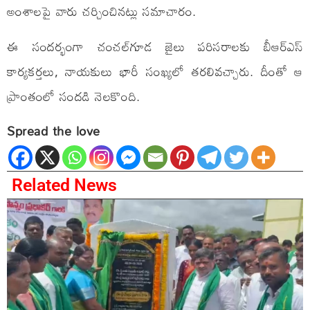
అంశాలపై వారు చర్చించినట్లు సమాచారం.
ఈ సందర్భంగా చంచల్‌గూడ జైలు పరిసరాలకు బీఆర్ఎస్
కార్యకర్తలు, నాయకులు భారీ సంఖ్యలో తరలివచ్చారు. దీంతో ఆ
ప్రాంతంలో సందడి నెలకొంది.
Spread the love
Related News