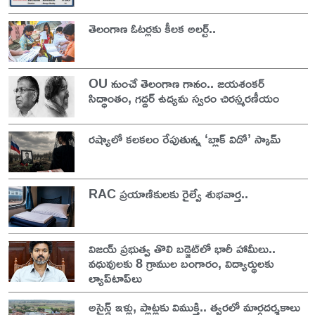
తెలంగాణ ఓటర్లకు కీలక అలర్ట్..
OU నుంచే తెలంగాణ గానం.. జయశంకర్
సిద్ధాంతం, గద్దర్ ఉద్యమ స్వరం చిరస్మరణీయం
రష్యాలో కలకలం రేపుతున్న ‘బ్లాక్ విడో’ స్కామ్
RAC ప్రయాణికులకు రైల్వే శుభవార్త..
విజయ్ ప్రభుత్వ తొలి బడ్జెట్‌లో భారీ హామీలు..
వధువులకు 8 గ్రాముల బంగారం, విద్యార్థులకు
ల్యాప్‌టాప్‌లు
అసైన్డ్ ఇళ్లు, ప్లాట్లకు విముక్తి.. త్వరలో మార్గదర్శకాలు