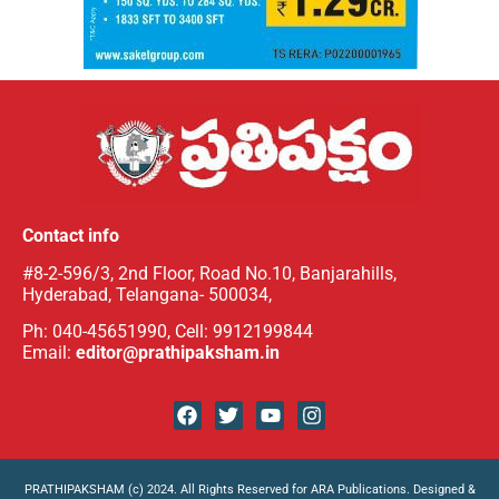
Contact info
#8-2-596/3, 2nd Floor, Road No.10, Banjarahills,
Hyderabad, Telangana- 500034,
Ph: 040-45651990, Cell: 9912199844
Email:
editor@prathipaksham.in
PRATHIPAKSHAM (c) 2024. All Rights Reserved for ARA Publications. Designed &