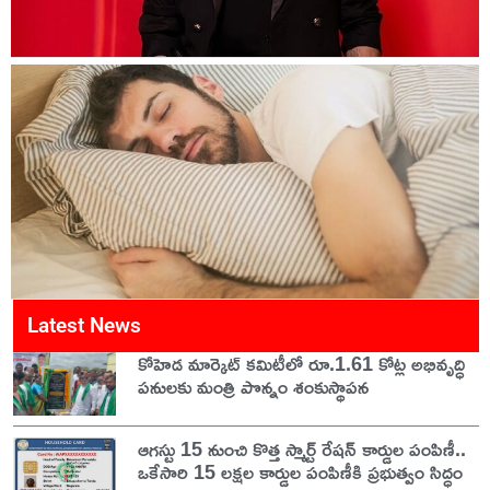
Latest News
కోహెడ మార్కెట్ కమిటీలో రూ.1.61 కోట్ల అభివృద్ధి
పనులకు మంత్రి పొన్నం శంకుస్థాపన
ఆగస్టు 15 నుంచి కొత్త స్మార్ట్ రేషన్ కార్డుల పంపిణీ..
ఒకేసారి 15 లక్షల కార్డుల పంపిణీకి ప్రభుత్వం సిద్ధం