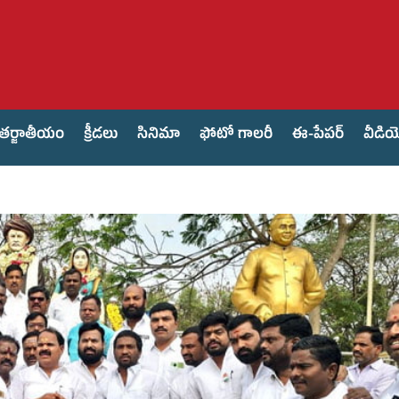
తర్జాతీయం
క్రీడలు
సినిమా
ఫోటో గాలరీ
ఈ-పేపర్
వీడి