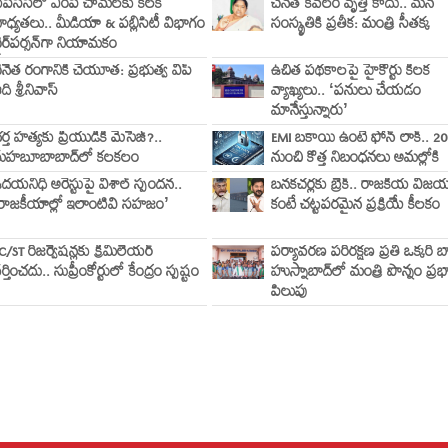
ీపీసీసీలో ఎంపీ చామలకు కీలక
చేనేత కేవలం వృత్తి కాదు.. మన
ాధ్యతలు.. మీడియా & పబ్లిసిటీ విభాగం
సంస్కృతికి ప్రతీక: మంత్రి సీతక్క
ైర్‌పర్సన్‌గా నియామకం
ేనేత రంగానికి చేయూత: ప్రభుత్వ విప్
ఉచిత పథకాలపై హైకోర్టు కీలక
ది శ్రీనివాస్
వ్యాఖ్యలు.. ‘పనులు చేయడం
మానేస్తున్నారు’
ర్త హత్యకు ప్రియుడికి మెసేజ్?..
EMI బకాయి ఉంటే ఫోన్ లాక్.. 2
హబూబాబాద్‌లో కలకలం
నుంచి కొత్త నిబంధనలు అమల్లోకి
దయనిధి అరెస్టుపై విశాల్ స్పందన..
బనకచర్లకు బ్రేక్.. రాజకీయ విజ
రాజకీయాల్లో ఇలాంటివి సహజం’
కంటే చట్టపరమైన ప్రక్రియే కీలకం
C/ST రిజర్వేషన్లకు క్రీమిలేయర్
పర్యావరణ పరిరక్షణ ప్రతి ఒక్కరి బ
ర్తించదు.. సుప్రీంకోర్టులో కేంద్రం స్పష్టం
హుస్నాబాద్‌లో మంత్రి పొన్నం ప్రభ
పిలుపు