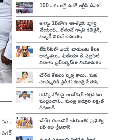
100 ఎకరాల్లో మరో ఆర్టీసీ డిపో!
ఆగస్టు 16లోగా ఈ-కేవైసీ పూర్తి
చేయండి.. లేదంటే గ్యాస్ కనెక్షన్,
సబ్సిడీ నిలిచే అవకాశం
టీపీసీసీలో ఎంపీ చామలకు కీలక
బాధ్యతలు.. మీడియా & పబ్లిసిటీ
విభాగం ఛైర్‌పర్సన్‌గా నియామకం
చేనేత కేవలం వృత్తి కాదు.. మన
సంస్కృతికి ప్రతీక: మంత్రి సీతక్క
కరెన్సీ నోట్లపై అంబేడ్కర్ చిత్రపటం
ముద్రించాలి.. మంత్రి అడ్లూరి లక్ష్మణ్
డిమాండ్
చేనేత రంగానికి చేయూత: ప్రభుత్వ
 నగర్
విప్ ఆది శ్రీనివాస్
్ నగర్
ఉచిత పథకాలపై హైకోర్టు కీలక