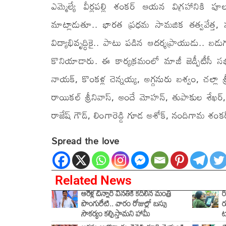
ఎమ్మెల్యే వీర్లపల్లి శంకర్ ఆయన విగ్రహాని
మాట్లాడుతూ.. భారత ప్రధమ సామజిక తత్వవేత్
విద్యాభివృద్ధికై.. పాటు పడిన ఆదర్శప్రాయుడు.. బ
కొనియాడారు. ఈ కార్యక్రమంలో మాజీ జెడ్పీటీసీ సభ్యుల
నాయక్, కొంకళ్ల చెన్నయ్య, అగ్గనురు బశ్వం, చల్లా శ్రీక
రాయికల్ శ్రీనివాస్, అందే మోహన్, తుపాకుల శేఖర్, బాధ
రాజేష్ గౌడ్, లింగారెడ్డి గూడ అశోక్, నందిగామ శంకర్,
Spread the love
Related News
ఆరేళ్ల చిన్నారి వినతికి కదిలిన మంత్రి
ర
పొంగులేటి.. వారం రోజుల్లో బస్సు
ర
సౌకర్యం కల్పిస్తామని హామీ
ట