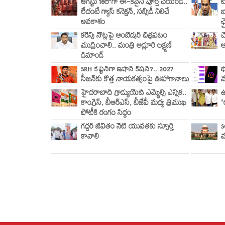
ఆగస్టు 16లోగా ఈ-కేవైసీ పూర్తి చేయండి..
ట
లేదంటే గ్యాస్ కనెక్షన్, సబ్సిడీ నిలిచే
బ
అవకాశం
ఛ
కరెన్సీ నోట్లపై అంబేడ్కర్ చిత్రపటం
చ
ముద్రించాలి.. మంత్రి అడ్లూరి లక్ష్మణ్
ఆ
డిమాండ్
SRH కెప్టెన్‌గా ఇషాన్ కిషన్?.. 2027
భ
సీజన్‌కు కొత్త నాయకత్వంపై ఊహాగానాలు
మ
హైదరాబాద్ గ్రాడ్యుయేట్ ఎమ్మెల్సీ ఎన్నిక..
ఉ
కాంగ్రెస్, బీఆర్ఎస్, బీజేపీ మధ్య త్రిముఖ
‘
పోటీకి రంగం సిద్ధం
గద్దర్ జీవితం నేటి యువతకు స్ఫూర్తి
S
కావాలి
వ