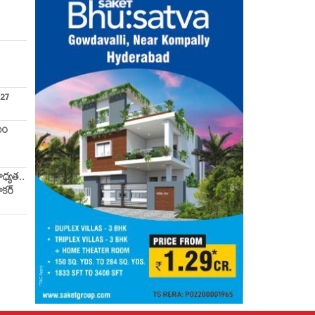
027
యం
ాధ్యత..
ాకర్