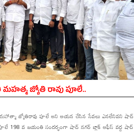
 మహత్మ జ్యోతి రావు పూలే..
మహాత్మా జ్యోతిరావు పూలే అని ఆయన చేసిన సేవలు ఎనలేనివని షాద్
తిబా ఫూలే 198 వ జయంతి సందర్భంగా షాద్ నగర్ బ్లాక్ ఆఫీస్ వద్ద షాద