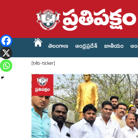
తెలంగాణ
ఆంధ్రప్రదేశ్
జాతీయం
అం
[t4b-ticker]