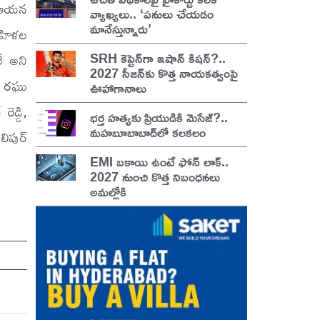
ా ఆయన
వ్యాఖ్యలు.. ‘పనులు చేయడం
మానేస్తున్నారు’
మహిళల
SRH కెప్టెన్‌గా ఇషాన్ కిషన్?..
లే అని
2027 సీజన్‌కు కొత్త నాయకత్వంపై
ి, రఘు
ఊహాగానాలు
ెడ్డి,
భర్త హత్యకు ప్రియుడికి మెసేజ్?..
మహబూబాబాద్‌లో కలకలం
లిపుర్
EMI బకాయి ఉంటే ఫోన్ లాక్..
2027 నుంచి కొత్త నిబంధనలు
అమల్లోకి