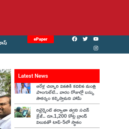
ePaper
యోస్
Latest News
ఆరేళ్ల చిన్నారి వినతికి కదిలిన మంత్రి
పొంగులేటి.. వారం రోజుల్లో బస్సు
సౌకర్యం కల్పిస్తామని హామీ
రిటైర్మెంట్ తర్వాతా తగ్గని సచిన్
క్రేజ్.. రూ.1,200 కోట్ల బ్రాండ్
విలువతో టాప్-5లో స్థానం