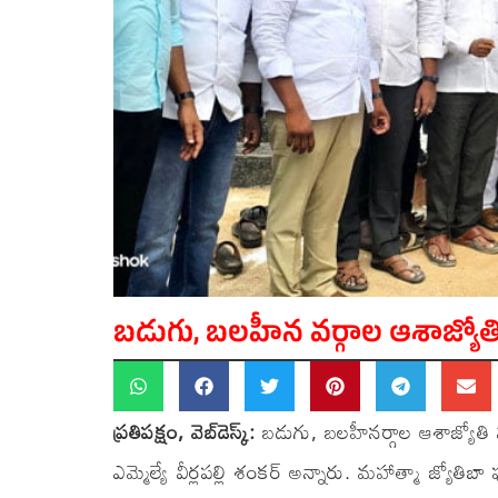
బడుగు, బలహీన వర్గాల ఆశాజ్యోతి
ప్రతిపక్షం, వెబ్‌డెస్క్:
బడుగు, బలహీనర్గాల ఆశాజ్యోతి 
ఎమ్మెల్యే వీర్లపల్లి శంకర్ అన్నారు. మహాత్మా జ్యో