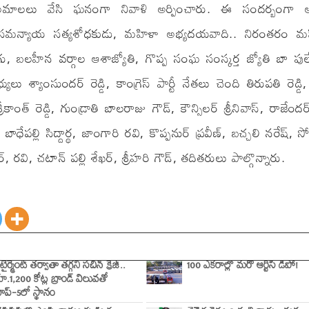
కి పూలమాలలు వేసి ఘనంగా నివాళి అర్పించారు. ఈ సందర్బంగ
త, సమన్యాయ సత్యశోధకుడు, మహిళా అభ్యదయవాది.. నిరంతరం 
డుగు, బలహీన వర్గాల ఆశాజ్యోతి, గొప్ప సంఘ సంస్కర్త జ్యోతి బా పు
ు శ్యాంసుందర్ రెడ్డి, కాంగ్రెస్ పార్టీ నేతలు చెంది తిరుపతి రెడ్డ
ాంత్ రెడ్డి, గుండ్రాతి బాలరాజు గౌడ్, కౌన్సిలర్ శ్రీనివాస్, రాజేందర్ ర
ేపల్లి సిద్దార్థ, జాంగారి రవి, కొప్పనుర్ ప్రవీణ్, బచ్చలి నరేష్, సో
 రవి, చటాన్ పల్లి శేఖర్, శ్రీహరి గౌడ్, తదితరులు పాల్గొన్నారు.
ిటైర్మెంట్ తర్వాతా తగ్గని సచిన్ క్రేజ్..
100 ఎకరాల్లో మరో ఆర్టీసీ డిపో!
ూ.1,200 కోట్ల బ్రాండ్ విలువతో
ాప్-5లో స్థానం