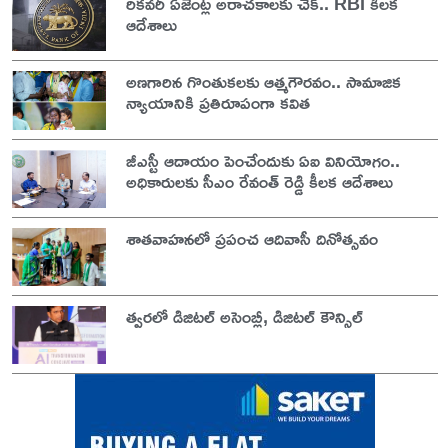
రికవరీ ఏజెంట్ల అరాచకాలకు చెక్.. RBI కీలక
ఆదేశాలు
అణగారిన గొంతుకలకు ఆత్మగౌరవం.. సామాజిక
న్యాయానికి ప్రతిరూపంగా కవిత
జీఎస్టీ ఆదాయం పెంచేందుకు ఏఐ వినియోగం..
అధికారులకు సీఎం రేవంత్ రెడ్డి కీలక ఆదేశాలు
శాతవాహనలో ప్రపంచ ఆదివాసీ దినోత్సవం
త్వరలో డిజిటల్ అసెంబ్లీ, డిజిటల్ కౌన్సిల్