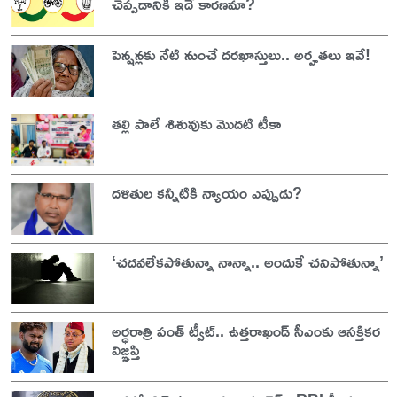
చెప్పడానికి ఇదే కారణమా?
పెన్షన్లకు నేటి నుంచే దరఖాస్తులు.. అర్హతలు ఇవే!
తల్లి పాలే శిశువుకు మొదటి టీకా
దళితుల కన్నీటికి న్యాయం ఎప్పుడు?
‘చదవలేకపోతున్నా నాన్నా.. అందుకే చనిపోతున్నా’
అర్ధరాత్రి పంత్ ట్వీట్.. ఉత్తరాఖండ్ సీఎంకు ఆసక్తికర
విజ్ఞప్తి