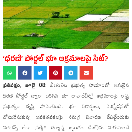
‘ధరణి’ పోర్టల్ భూ అక్రమాలపై సిట్?
ప్రతిపక్షం, జూలై 08
: బీఆర్ఎస్ ప్రభుత్వ హయాంలో అమలైన
ధరణి పోర్టల్ ద్వారా జరిగిన భూ లావాదేవీల్లో అక్రమాలపై రాష్ట్ర
ప్రభుత్వం దృష్టి సారించింది. భూ రికార్డులు, రిజిస్ట్రేషన్లలో
చోటుచేసుకున్న అవకతవకలపై సమగ్ర విచారణ చేపట్టేందుకు
విజిలెన్స్ లేదా ప్రత్యేక దర్యాప్తు బృందం (సిట్)ను నియమించే