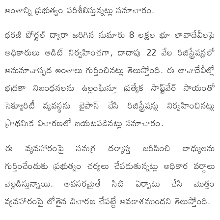
అంశాన్ని ప్రభుత్వం పరిశీలిస్తున్నట్లు సమాచారం.
ధరణి పోర్టల్ ద్వారా జరిగిన సుమారు 8 లక్షల భూ లావాదేవీలపై
అధికారులు ఆడిట్ నిర్వహించగా, దాదాపు 22 వేల రిజిస్ట్రేషన్లలో
అనుమానాస్పద అంశాలు గుర్తించినట్లు తెలుస్తోంది. ఈ లావాదేవీల్లో
భద్రతా నిబంధనలను ఉల్లంఘిస్తూ ప్రత్యేక సాఫ్ట్‌వేర్ సాయంతో
సెక్యూరిటీ వ్యవస్థను బైపాస్ చేసి రిజిస్ట్రేషన్లు నిర్వహించినట్లు
ప్రాథమిక విచారణలో బయటపడినట్లు సమాచారం.
ఈ వ్యవహారంపై సమగ్ర దర్యాప్తు జరిపించి బాధ్యులను
గుర్తించేందుకు ప్రభుత్వం చర్యలు చేపడుతున్నట్లు అధికార వర్గాలు
వెల్లడిస్తున్నాయి. అవసరమైతే సిట్ ఏర్పాటు చేసి మొత్తం
వ్యవహారంపై లోతైన విచారణ చేపట్టే అవకాశముందని తెలుస్తోంది.