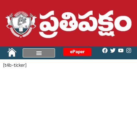
ePaper
[t4b-ticker]