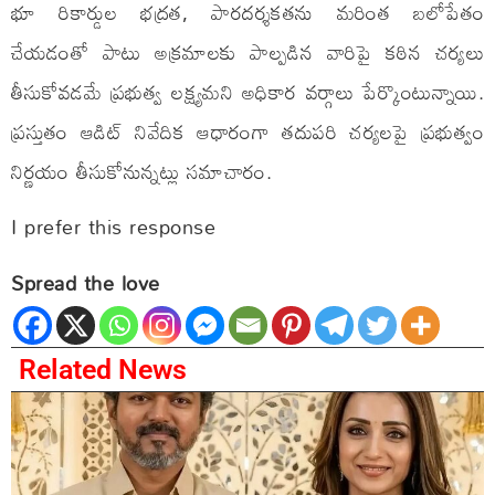
భూ రికార్డుల భద్రత, పారదర్శకతను మరింత బలోపేతం
చేయడంతో పాటు అక్రమాలకు పాల్పడిన వారిపై కఠిన చర్యలు
తీసుకోవడమే ప్రభుత్వ లక్ష్యమని అధికార వర్గాలు పేర్కొంటున్నాయి.
ప్రస్తుతం ఆడిట్ నివేదిక ఆధారంగా తదుపరి చర్యలపై ప్రభుత్వం
నిర్ణయం తీసుకోనున్నట్లు సమాచారం.
I prefer this response
Spread the love
Related News