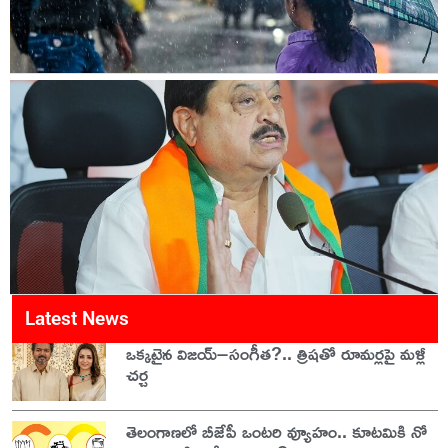
Latest News
ఒక్కటైన విజయ్–సంగీత?.. త్రిషతో రూమర్లపై మళ్లీ
చర్చ
తెలంగాణలో బీజేపీ ఒంటరి వ్యూహం.. కూటమికి నో