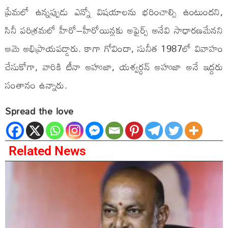
ప్రేమలో ఉన్నప్పుడు ఎన్నో విషయాలను భరించాల్సి ఉంటుందని,
సినీ పరిశ్రమలో హీరో–హీరోయిన్లకు అఫైర్స్ అనేవి సాధారణమేనని
ఆమె అభిప్రాయపడ్డారు. కాగా గోవిందా, సునీత 1987లో వివాహం
చేసుకోగా, వారికి టీనా అహుజా, యశ్వర్ధన్ అహుజా అనే ఇద్దరు
సంతానం ఉన్నారు.
Spread the love
Related News