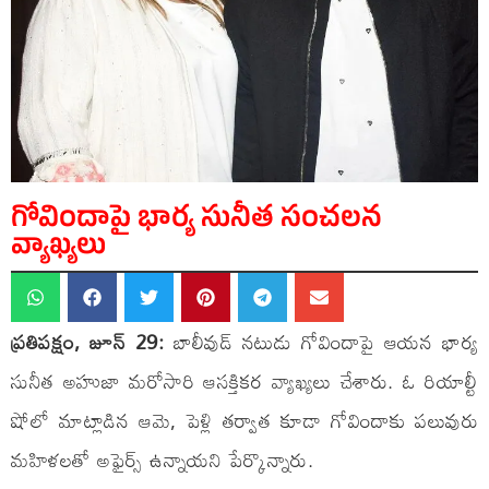
గోవిందాపై భార్య సునీత సంచలన
వ్యాఖ్యలు
ప్రతిపక్షం, జూన్ 29:
బాలీవుడ్ నటుడు గోవిందాపై ఆయన భార్య
సునీత అహుజా మరోసారి ఆసక్తికర వ్యాఖ్యలు చేశారు. ఓ రియాల్టీ
షోలో మాట్లాడిన ఆమె, పెళ్లి తర్వాత కూడా గోవిందాకు పలువురు
మహిళలతో అఫైర్స్ ఉన్నాయని పేర్కొన్నారు.