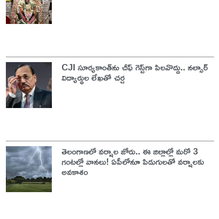
CJI సూర్యకాంత్‌ను చీఫ్‌ గెస్ట్‌గా పిలవొద్దు.. నల్సార్
విద్యార్థుల లేఖతో చర్చ
తెలంగాణలో వర్షాల జోరు.. ఈ జిల్లాల్లో మరో 3
గంటల్లో వానలు! ఏపీలోనూ పిడుగులతో వర్షాలకు
అవకాశం