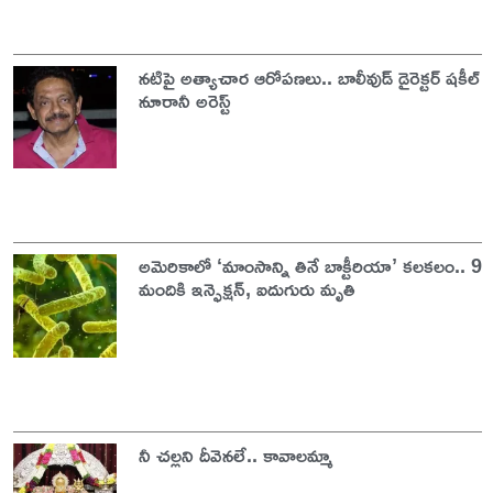
నటిపై అత్యాచార ఆరోపణలు.. బాలీవుడ్ డైరెక్టర్ షకీల్
నూరానీ అరెస్ట్
అమెరికాలో ‘మాంసాన్ని తినే బాక్టీరియా’ కలకలం.. 9
మందికి ఇన్ఫెక్షన్, ఐదుగురు మృతి
నీ చల్లని దీవెనలే.. కావాలమ్మా