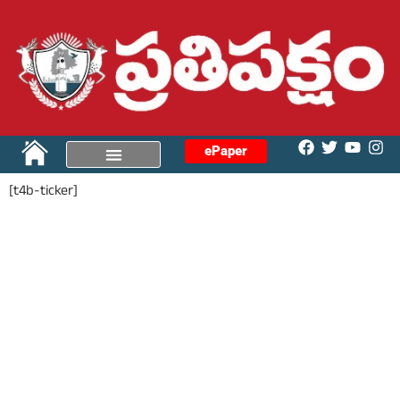
ePaper
[t4b-ticker]