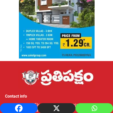
Contact info
#8-2-596/3, 2nd Floor, Road No.10, Banjarahills,
Hyderabad, Telangana- 500034,