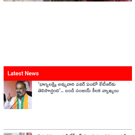
Latest News
‘భాగ్యలక్ష్మి అమ్మవారి పవర్ ఏంటో కేటీఆర్‌కు
తెలిసొచ్చింది’.. బండి సంజయ్ కీలక వ్యాఖ్యలు