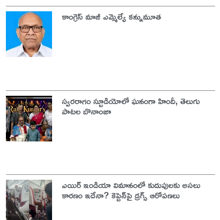
కాంగ్రెస్ మాజీ ఎమ్మెల్యే కన్నుమూత
స్వరరాగం స్టూడియోలో ఘనంగా హిందీ, తెలుగు
పాటల బొనాంజా
ఎయిర్ ఇండియా విమానంలో కుదుపులకు అసలు
కారణం ఇదేనా? కెప్టెన్‌పై డ్రగ్స్ ఆరోపణలు