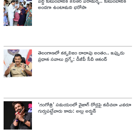
పెద్ది కుటుంబానికి కేసీఆర్ పరామర్శ.. కుటుంబానికి
అండగా ఉంటామని భరోసా
తెలంగాణలో నక్సలిజం దాదాపు అంతం.. ఇప్పుడు
ప్రధాన సవాలు డ్రగ్సే: డీజీపీ సీవీ ఆనంద్
‘గంగోత్రి’ సమయంలో వైజాగ్ రోడ్లపై నడిచినా ఎవరూ
గుర్తుపట్టేవారు కాదు: అల్లు అర్జున్