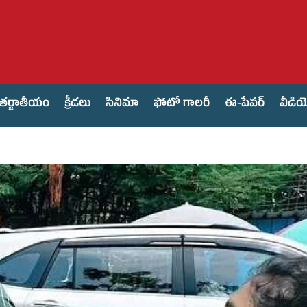
తర్జాతీయం
క్రీడలు
సినిమా
ఫోటో గాలరీ
ఈ-పేపర్
వీడి