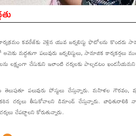
్దతు
యక్రమం కవరేజ్‌కు వెళ్లిన యువ జర్నలిస్టు ఫొటోలను కొందరు సా
ో ఆమెకు మద్దతుగా పలువురు జర్నలిస్టులు, సామాజిక కార్యకర్తలు మ
ిస్టులను లక్ష్యంగా చేసుకుని ఇలాంటి చర్యలకు పాల్పడటం ఖండనీయమన
లుపుతూ పలువురు పోస్టులు చేస్తున్నారు. మహిళల గౌరవం, వ్యక
ఠిన చర్యలు తీసుకోవాలని డిమాండ్ చేస్తున్నారు. బాధితురాలికి 
లు చేపట్టాలని కోరుతున్నారు.