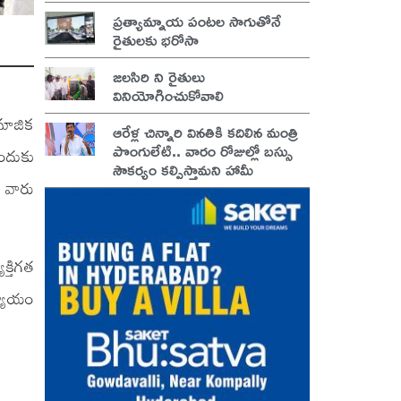
ప్రత్యామ్నాయ పంటల సాగుతోనే
రైతులకు భరోసా
జలసిరి ని రైతులు
వినియోగించుకోవాలి
మాజిక
ఆరేళ్ల చిన్నారి వినతికి కదిలిన మంత్రి
పొంగులేటి.. వారం రోజుల్లో బస్సు
ుందుకు
సౌకర్యం కల్పిస్తామని హామీ
ి వారు
్తిగత
న్యాయం