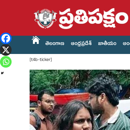
తెలంగాణ
ఆంధ్రప్రదేశ్
జాతీయం
అం
[t4b-ticker]