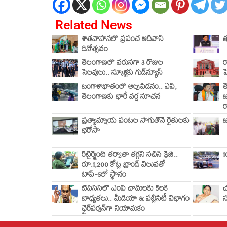
Related News
శాతవాహనలో ప్రపంచ ఆదివాసీ
త
దినోత్సవం
తెలంగాణలో వరుసగా 3 రోజుల
ర
సెలవులు.. స్కూళ్లకు గుడ్‌న్యూస్
ప
బంగాళాఖాతంలో అల్పపీడనం.. ఏపీ,
త
తెలంగాణకు భారీ వర్ష సూచన
జ
ర
ప్రత్యామ్నాయ పంటల సాగుతోనే రైతులకు
జ
భరోసా
రిటైర్మెంట్ తర్వాతా తగ్గని సచిన్ క్రేజ్..
1
రూ.1,200 కోట్ల బ్రాండ్ విలువతో
టాప్-5లో స్థానం
టీపీసీసీలో ఎంపీ చామలకు కీలక
చ
బాధ్యతలు.. మీడియా & పబ్లిసిటీ విభాగం
స
ఛైర్‌పర్సన్‌గా నియామకం