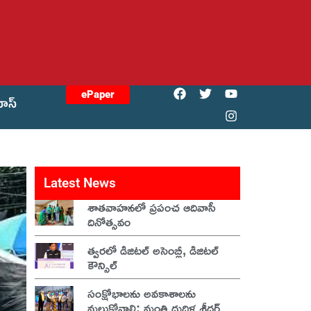
ePaper
యోస్
Latest News
శాతవాహనలో ప్రపంచ ఆదివాసీ
దినోత్సవం
త్వరలో డిజిటల్ అసెంబ్లీ, డిజిటల్
కౌన్సిల్
సంక్షోభాలను అవకాశాలను
మల్చుకోవాలి: మంత్రి దుద్దిళ్ల శ్రీధర్