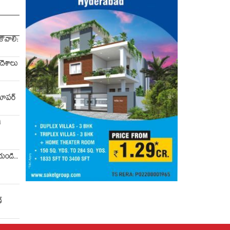
ోవాలి:
దేశాలు
 సూపర్
ి
ేయండి..
్