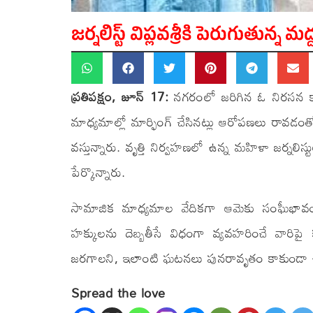
జర్నలిస్ట్ విప్లవశ్రీకి పెరుగుతున్న మద
ప్రతిపక్షం, జూన్ 17:
నగరంలో జరిగిన ఓ నిరసన కార్
మాధ్యమాల్లో మార్ఫింగ్ చేసినట్లు ఆరోపణలు రావడంత
వస్తున్నారు. వృత్తి నిర్వహణలో ఉన్న మహిళా జర్నల
పేర్కొన్నారు.
సామాజిక మాధ్యమాల వేదికగా ఆమెకు సంఘీభావం తె
హక్కులను దెబ్బతీసే విధంగా వ్యవహరించే వారిపై క
జరగాలని, ఇలాంటి ఘటనలు పునరావృతం కాకుండా చర్య
Spread the love