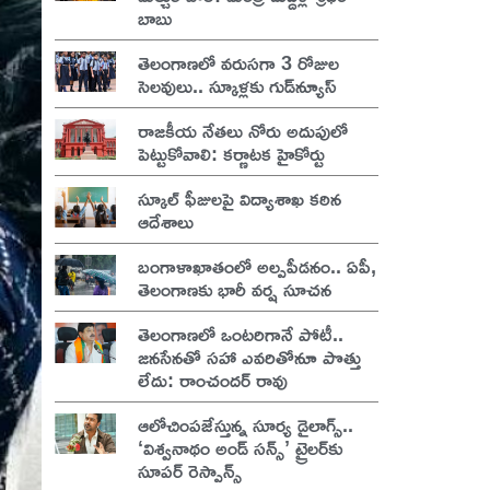
బాబు
తెలంగాణలో వరుసగా 3 రోజుల
సెలవులు.. స్కూళ్లకు గుడ్‌న్యూస్
రాజకీయ నేతలు నోరు అదుపులో
పెట్టుకోవాలి: కర్ణాటక హైకోర్టు
స్కూల్ ఫీజులపై విద్యాశాఖ కఠిన
ఆదేశాలు
బంగాళాఖాతంలో అల్పపీడనం.. ఏపీ,
తెలంగాణకు భారీ వర్ష సూచన
తెలంగాణలో ఒంటరిగానే పోటీ..
జనసేనతో సహా ఎవరితోనూ పొత్తు
లేదు: రాంచందర్ రావు
ఆలోచింపజేస్తున్న సూర్య డైలాగ్స్..
‘విశ్వనాథం అండ్ సన్స్’ ట్రైలర్‌కు
సూపర్ రెస్పాన్స్