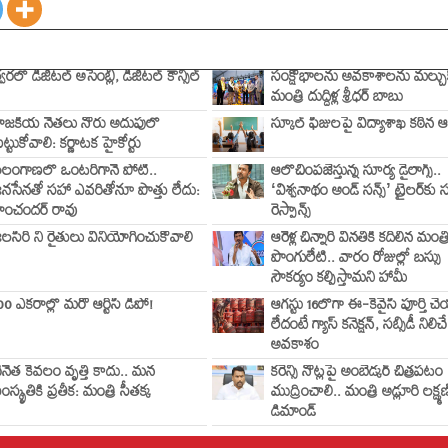
్వరలో డిజిటల్ అసెంబ్లీ, డిజిటల్ కౌన్సిల్
సంక్షోభాలను అవకాశాలను మల్చుక
మంత్రి దుద్దిళ్ల శ్రీధర్ బాబు
ాజకీయ నేతలు నోరు అదుపులో
స్కూల్ ఫీజులపై విద్యాశాఖ కఠిన ఆ
ెట్టుకోవాలి: కర్ణాటక హైకోర్టు
ెలంగాణలో ఒంటరిగానే పోటీ..
ఆలోచింపజేస్తున్న సూర్య డైలాగ్స్..
నసేనతో సహా ఎవరితోనూ పొత్తు లేదు:
‘విశ్వనాథం అండ్ సన్స్’ ట్రైలర్‌కు
ాంచందర్ రావు
రెస్పాన్స్
లసిరి ని రైతులు వినియోగించుకోవాలి
ఆరేళ్ల చిన్నారి వినతికి కదిలిన మంత్ర
పొంగులేటి.. వారం రోజుల్లో బస్సు
సౌకర్యం కల్పిస్తామని హామీ
00 ఎకరాల్లో మరో ఆర్టీసీ డిపో!
ఆగస్టు 16లోగా ఈ-కేవైసీ పూర్తి చ
లేదంటే గ్యాస్ కనెక్షన్, సబ్సిడీ నిలిచే
అవకాశం
ేనేత కేవలం వృత్తి కాదు.. మన
కరెన్సీ నోట్లపై అంబేడ్కర్ చిత్రపటం
ంస్కృతికి ప్రతీక: మంత్రి సీతక్క
ముద్రించాలి.. మంత్రి అడ్లూరి లక్ష్మణ
డిమాండ్