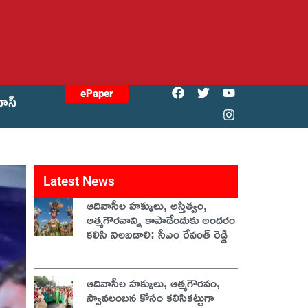
ePaper
యోస్
Latest News
ఆదివాసీల హక్కులు, అస్తిత్వం,
ఆత్మగౌరవాన్ని కాపాడేందుకు అందరం
కలిసి నిలబడాలి: సీఎం రేవంత్ రెడ్డి
ఆదివాసీల హక్కులు, ఆత్మగౌరవం,
స్వావలంబన కోసం కలిసికట్టుగా