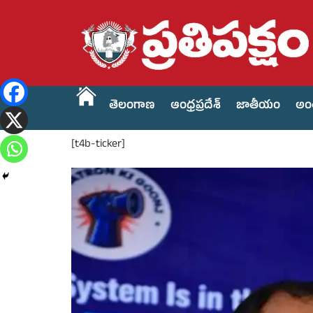
తెలంగాణ
ఆంధ్రప్రదేశ్
జాతీయం
అం
[t4b-ticker]