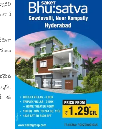
నారని
గంగానే
ేరుగా
ాములు
ంభమైన
నారు.
డమే ఈ