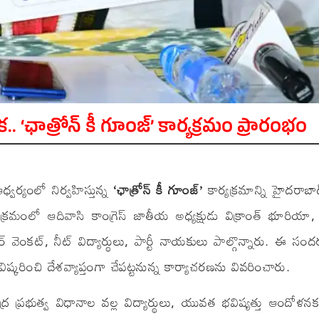
ిక.. ‘ఛాత్రోన్ కీ గూంజ్’ కార్యక్రమం ప్రారంభం
్వర్యంలో నిర్వహిస్తున్న
‘ఛాత్రోన్ కీ గూంజ్’
కార్యక్రమాన్ని హైదరాబాద
యక్రమంలో ఆదివాసి కాంగ్రెస్ జాతీయ అధ్యక్షుడు విక్రాంత్ భూరియా, 
ర్ వెంకట్, నీట్ విద్యార్థులు, పార్టీ నాయకులు పాల్గొన్నారు. ఈ సంద
ిష్కరించి దేశవ్యాప్తంగా చేపట్టనున్న కార్యాచరణను వివరించారు.
ర ప్రభుత్వ విధానాల వల్ల విద్యార్థులు, యువత భవిష్యత్తు ఆందోళ