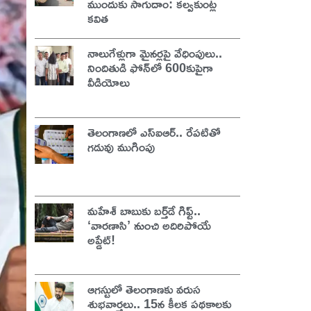
ముందుకు సాగుదాం: కల్వకుంట్ల
కవిత
నాలుగేళ్లుగా మైనర్లపై వేధింపులు..
నిందితుడి ఫోన్‌లో 600కుపైగా
వీడియోలు
తెలంగాణలో ఎస్‌ఐఆర్‌.. రేపటితో
గడువు ముగింపు
మహేశ్ బాబుకు బర్త్‌డే గిఫ్ట్..
‘వారణాసి’ నుంచి అదిరిపోయే
అప్డేట్!
ఆగస్టులో తెలంగాణకు వరుస
శుభవార్తలు.. 15న కీలక పథకాలకు