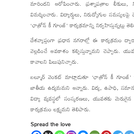
మారిందని ఆరోపించారు. ప్రశ్నాపత్రాల లీకులు, న
విమర్శించారు. విద్యార్థులు, నిరుద్యోగుల సమస్యల
‘ఛాత్రోన్ కీ గూంజ్’ కార్యక్రమాన్ని నిర్వహిస్తున్నట్లు తె
దేశవ్యాప్తంగా ప్రధాన నగరాల్లో ఈ కార్యక్రమం 
వెల్లడించే అవకాశం కల్పిస్తున్నామని చెప్పారు.
కావాలని పిలుపునిచ్చారు.
బల్మూర్ వెంకట్ మాట్లాడుతూ ‘ఛాత్రోన్ కీ గూంజ్
జాతీయ ఉద్యమమని అన్నారు. విద్య, ఉపాధి, సమాన అ
విద్యా వ్యవస్థలో సంస్కరణలు, యువతకు మెరుగైన 
కార్యక్రమం లక్ష్యమని తెలిపారు.
Spread the love