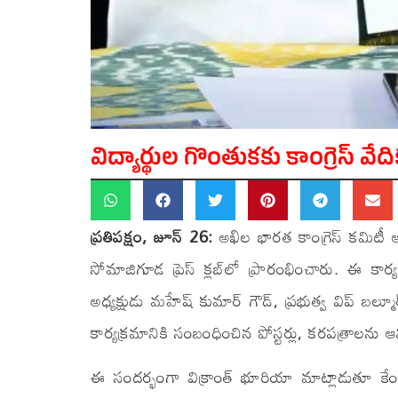
విద్యార్థుల గొంతుకకు కాంగ్రెస్ వేద
ప్రతిపక్షం, జూన్ 26:
అఖిల భారత కాంగ్రెస్ కమిటీ ఆధ
సోమాజిగూడ ప్రెస్ క్లబ్‌లో ప్రారంభించారు. ఈ కార్
అధ్యక్షుడు మహేష్ కుమార్ గౌడ్, ప్రభుత్వ విప్ బల్మూ
కార్యక్రమానికి సంబంధించిన పోస్టర్లు, కరపత్రాలను ఆవ
ఈ సందర్భంగా విక్రాంత్ భూరియా మాట్లాడుతూ కేంద్