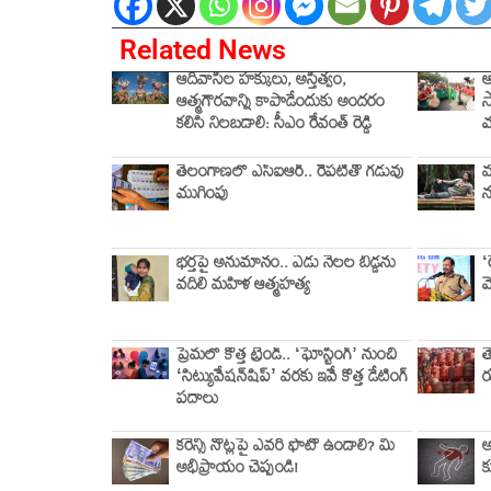
Related News
ఆదివాసీల హక్కులు, అస్తిత్వం,
ఆ
ఆత్మగౌరవాన్ని కాపాడేందుకు అందరం
స
కలిసి నిలబడాలి: సీఎం రేవంత్ రెడ్డి
మ
తెలంగాణలో ఎస్‌ఐఆర్‌.. రేపటితో గడువు
మ
ముగింపు
న
భర్తపై అనుమానం.. ఏడు నెలల బిడ్డను
‘
వదిలి మహిళ ఆత్మహత్య
మ
ప్రేమలో కొత్త ట్రెండ్.. ‘ఘోస్టింగ్’ నుంచి
త
‘సిట్యువేషన్‌షిప్’ వరకు ఇవే కొత్త డేటింగ్
ర
పదాలు
కరెన్సీ నోట్లపై ఎవరి ఫొటో ఉండాలి? మీ
అ
అభిప్రాయం చెప్పండి!
క