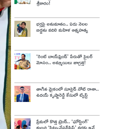
శ్రీకారం!
భర్తపై అనుమానం.. ఏడు నెలల
బిడ్డను వదిలి మహిళ ఆత్మహత్య
‘రెంట్ బాయ్‌ఫ్రెండ్’ పేరుతో సైబర్
మోసం.. అమ్మాయిలు జాగ్రత్త!
తాగిన మైకంలో సూసైడ్ నోట్ రాశా..
ఉదయ్ కృష్ణారెడ్డి కేసులో ట్విస్ట్
ప్రేమలో కొత్త ట్రెండ్.. ‘ఘోస్టింగ్’
నుంచి ‘సిట్యువేషన్‌షిప్’ వరకు ఇవే