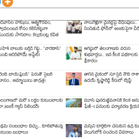
దివాసీల హక్కులు, ఆత్మగౌరవం,
నాలుగేళ్లుగా మైనర్లపై వేధింపులు..
్వావలంబన కోసం కలిసికట్టుగా
నిందితుడి ఫోన్‌లో 600కుపైగా వ
ుందుకు సాగుదాం: కల్వకుంట్ల కవిత
హేశ్ బాబుకు బర్త్‌డే గిఫ్ట్.. ‘వారణాసి’
ఆగస్టులో తెలంగాణకు వరుస
ుంచి అదిరిపోయే అప్డేట్!
శుభవార్తలు.. 15న కీలక పథకాలకు
శ్రీకారం!
రెంట్ బాయ్‌ఫ్రెండ్’ పేరుతో సైబర్
తాగిన మైకంలో సూసైడ్ నోట్ రాశా
ోసం.. అమ్మాయిలు జాగ్రత్త!
ఉదయ్ కృష్ణారెడ్డి కేసులో ట్విస్ట్
ెలంగాణలో మరో 5 లక్షల కుటుంబాలకు
మూసీ పునరుజ్జీవనానికి కీలక అన
ూ.500కే గ్యాస్ సిలిండర్!
ఫేజ్-1 పనులకు పర్యావరణ క్లియరె
క్రమ సంబంధాల చిచ్చు.. కూలిపోతున్న
మెస్సీని టార్గెట్‌గా చేసుకుని ఉగ్ర కుట
ుటుంబ బంధాలు!
వెలుగులోకి సంచలన వివరాలు