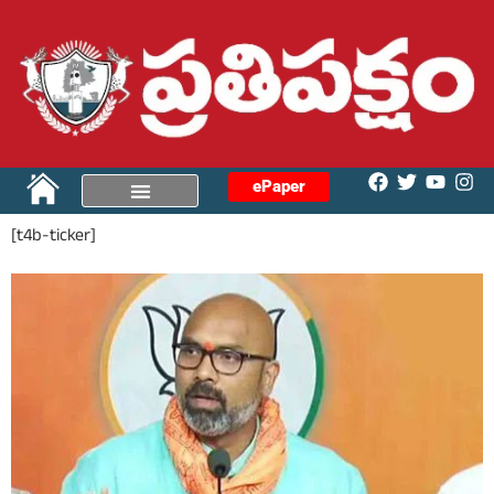
ePaper
[t4b-ticker]