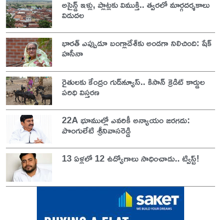
అసైన్డ్ ఇళ్లు, ప్లాట్లకు విముక్తి.. త్వరలో మార్గదర్శకాలు
విడుదల
భారత్ ఎప్పుడూ బంగ్లాదేశ్‌కు అండగా నిలిచింది: షేక్
హసీనా
రైతులకు కేంద్రం గుడ్‌న్యూస్.. కిసాన్ క్రెడిట్ కార్డుల
పరిధి విస్తరణ
22A భూముల్లో ఎవరికీ అన్యాయం జరగదు:
పొంగులేటి శ్రీనివాసరెడ్డి
13 ఏళ్లలో 12 ఉద్యోగాలు సాధించాడు.. ట్విస్ట్!