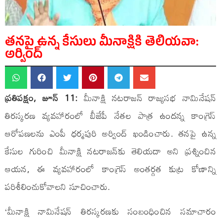
తనపై ఉన్న కేసులు మీనాక్షికి తెలియవా:
అర్వింద్
ప్రతిపక్షం, జూన్ 11:
మీనాక్షి నటరాజన్ రాజ్యసభ నామినేషన్
తిరస్కరణ వ్యవహారంలో బీజేపీ నేతల పాత్ర ఉందన్న కాంగ్రెస్
ఆరోపణలను ఎంపీ ధర్మపురి అర్వింద్ ఖండించారు. తనపై ఉన్న
కేసుల గురించి మీనాక్షి నటరాజన్‌కు తెలియదా అని ప్రశ్నించిన
ఆయన, ఈ వ్యవహారంలో కాంగ్రెస్ అంతర్గత కుట్ర కోణాన్ని
పరిశీలించుకోవాలని సూచించారు.
‘మీనాక్షి నామినేషన్ తిరస్కరణకు సంబంధించిన సమాచారం