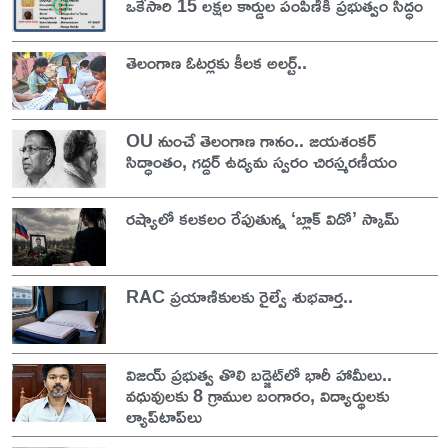
ఒకేసారి 15 లక్షల కార్డుల పంపిణీకి ప్రభుత్వం సిద్ధం
తెలంగాణ ఓటర్లకు కీలక అలర్ట్..
OU నుంచే తెలంగాణ గానం.. జయశంకర్
సిద్ధాంతం, గద్దర్ ఉద్యమ స్వరం చిరస్మరణీయం
రష్యాలో కలకలం రేపుతున్న ‘బ్లాక్ విడో’ స్కామ్
RAC ప్రయాణికులకు రైల్వే శుభవార్త..
విజయ్ ప్రభుత్వ తొలి బడ్జెట్‌లో భారీ హామీలు..
వధువులకు 8 గ్రాముల బంగారం, విద్యార్థులకు
ల్యాప్‌టాప్‌లు