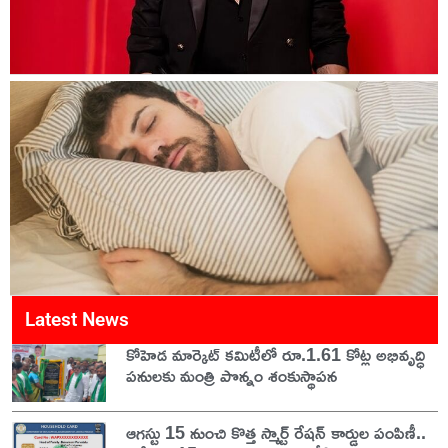
Latest News
కోహెడ మార్కెట్ కమిటీలో రూ.1.61 కోట్ల అభివృద్ధి
పనులకు మంత్రి పొన్నం శంకుస్థాపన
ఆగస్టు 15 నుంచి కొత్త స్మార్ట్ రేషన్ కార్డుల పంపిణీ..