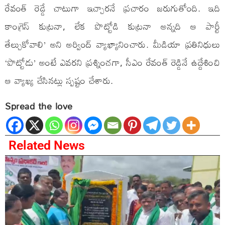
రేవంత్ రెడ్డే చాటుగా ఇచ్చారనే ప్రచారం జరుగుతోంది. ఇది
కాంగ్రెస్ కుట్రనా, లేక పొట్టోడి కుట్రనా అన్నది ఆ పార్టీ
తేల్చుకోవాలి’ అని అర్వింద్ వ్యాఖ్యానించారు. మీడియా ప్రతినిధులు
‘పొట్టోడు’ అంటే ఎవరని ప్రశ్నించగా, సీఎం రేవంత్ రెడ్డినే ఉద్దేశించి
ఆ వ్యాఖ్య చేసినట్లు స్పష్టం చేశారు.
Spread the love
Related News