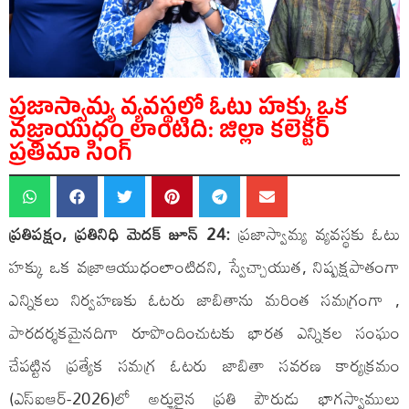
ప్రజాస్వామ్య వ్యవస్థలో ఓటు హక్కు ఒక
వజ్రాయుధం లాంటిది: జిల్లా క‌లెక్ట‌ర్
ప్రతిమా సింగ్
ప్రతిపక్షం, ప్రతినిధి మెదక్ జూన్ 24:
ప్రజాస్వామ్య వ్యవస్థకు ఓటు
హ‌క్కు ఒక వ‌జ్రాఆయుధంలాంటిద‌ని, స్వేచ్చాయుత‌, నిష్ప‌క్ష‌పాతంగా
ఎన్నిక‌లు నిర్వ‌హ‌ణ‌కు ఓటరు జాబితాను మరింత సమగ్రంగా ,
పారదర్శకమైనదిగా రూపొందించుట‌కు భారత ఎన్నికల సంఘం
చేపట్టిన ప్రత్యేక సమగ్ర ఓటరు జాబితా సవరణ కార్యక్రమం
(ఎస్‌ఐఆర్-2026)లో అర్హులైన‌ ప్రతి పౌరుడు భాగస్వాములు