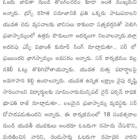
ఓజ‌రు జాబితా నుండి తొల‌గించ‌డం కూడా అంతే ముఖ్య‌మ‌ని
అన్నారు. డ్రగ్స్ రహిత సమాజానికి ప్రతి ఒక్కరు పాటుపడాలని
యువత చెడు వ్యసనాలకు బానిసలు కాకుండా సత్ప్రవర్తనతో మెలిగి
ప్రజాస్వామ్యంలో ఉత్తమ పౌరులుగా ఆదర్శంగా నిలవాలన్నారు.జిల్లా
అదనపు ఎస్పీ విక్రాంత్ కుమార్ సింగ్ మాట్లాడుతూ.. సర్ లో
ప్రజలందరి భాగస్వామ్యం అవసరం అన్నారు. సర్ కార్యక్రమం వల్ల
నకిలీ ఓట్లు తొలిగిపోతాయన్నారు. యువత మత్తు పదార్థాలపై
అవగాహన కల్గి ఉండాలన్నారు. యువత ఉన్నత లక్ష్యాల వైపు దృష్టి
సారించాలని విద్యార్థులకు సూచించారుమున్సిపల్ చైర్ పర్సన్ రాధిక
భూపతి రాజ్ మాట్లాడుతూ.. బలమైన ప్రజాస్వామ్య వ్యవస్థకు సర్
దోహదపడుతుందని అన్నారు. ఈ కార్యక్రమంలో 18 సంవత్సరాల
నుండి యువతీ యువకులు అందరూ ఓటరుగా నమోదు చేసుకొని,
మరణించిన వారిని, రెండుసార్లు ఓటరుగా నమోదైన వారిని