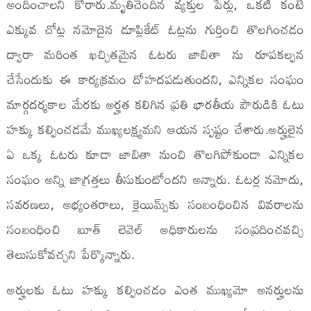
అందించాలని కోరారు.మృతిచెందిన‌ వ్యక్తుల పేర్లు, ఒకటి కంటే
ఎక్కువ చోట్ల నమోదైన డూప్లికేట్ ఓట్లను గుర్తించి తొలగించడం
ద్వారా మరింత ఖచ్చితమైన ఓటరు జాబితా ను రూప‌క‌ల్ప‌న
చేసేందుకు ఈ కార్యక్రమం దోహదపడుతుందని, ఎన్నికల సంఘం
మార్గదర్శకాల మేరకు అర్హత కలిగిన ప్రతి భారతీయ పౌరుడికి ఓటు
హక్కు కల్పించడమే ముఖ్య‌ల‌క్ష్య‌మ‌ని ఆయ‌న స్పష్టం చేశారు.అర్హులైన
ఏ ఒక్క ఓటరు కూడా జాబితా నుంచి తొలగిపోకుండా ఎన్నికల
సంఘం అన్ని జాగ్రత్తలు తీసుకుంటోందని అన్నారు. ఓటర్ల నమోదు,
సవరణలు, అభ్యంతరాలు, క్లెయిమ్స్‌కు సంబంధించిన వివరాలను
సంబంధించి బూత్ లెవెల్ అధికారుల‌ను సంప్ర‌దించ‌వ‌చ్చి
తెలుసుకోవచ్చని పేర్కొన్నారు.
అర్హుల‌కు ఓటు హ‌క్కు క‌ల్పించ‌డం ఎంత ముఖ్య‌మో అన‌ర్హుల‌ను