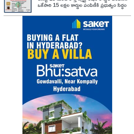
ఒకేసారి 15 లక్షల కార్డుల పంపిణీకి ప్రభుత్వం సిద్ధం