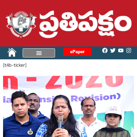
ePaper
[t4b-ticker]