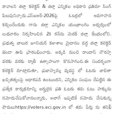
కావాలని జిల్లా కలెక్టర్ & జిల్లా ఎన్నికల అధికారి ప్రతిమా సింగ్
పిలుపునిచ్చారు.ఎస్‌ఐఆర్-2026పై ఓటర్లలో అవగాహన
క‌ల్పించేందుకు గాను జిల్లా ఎన్నికల యంత్రాంగం ఆధ్వర్యంలో
బుధవారం నిర్వహించిన 2కె రన్‌ను మెదక్ జిల్లా కేంద్రంలోని.
ప్రభుత్వ బాలుర జూనియర్ కళాశాల మైదానం వ‌ద్ద జిల్లా క‌లెక్ట‌ర్
జెండా ఊపి ప్రారంభించారు. అక్కడి నుంచి రాందాస్ చౌరస్తా
వరకు వరకు ర్యాలీ ఉత్సాహంగా కొనసాగింది.ఈ సందర్భంగా
కలెక్టర్ మాట్లాడుతూ, ప్రజాస్వామ్య వ్యవస్థ లో ఓటరు జాబితా
ఖచ్చితత్వంపై ఆధారపడి ఉంటుందని, ఎన్నికల సంఘం చేపట్టిన ఈ
ప్రత్యేక కార్యక్రమాన్ని అర్హులైన ప్రతి ఓటరు త‌మ ఓటు హ‌క్కును
న‌మోదుచేసుకోవాన‌లన్నారు, అలాగే ఇప్ప‌టికే న‌మోదు చేసుకున్న
పౌరులుhttps://voters.eci.gov.in లో తమ పేర్లు ను త‌నిఖీ