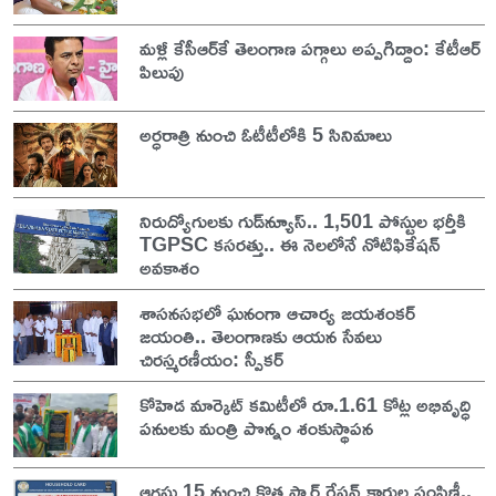
మళ్లీ కేసీఆర్‌కే తెలంగాణ పగ్గాలు అప్పగిద్దాం: కేటీఆర్
పిలుపు
అర్ధరాత్రి నుంచి ఓటీటీలోకి 5 సినిమాలు
నిరుద్యోగులకు గుడ్‌న్యూస్.. 1,501 పోస్టుల భర్తీకి
TGPSC కసరత్తు.. ఈ నెలలోనే నోటిఫికేషన్
అవకాశం
శాసనసభలో ఘనంగా ఆచార్య జయశంకర్
జయంతి.. తెలంగాణకు ఆయన సేవలు
చిరస్మరణీయం: స్పీకర్
కోహెడ మార్కెట్ కమిటీలో రూ.1.61 కోట్ల అభివృద్ధి
పనులకు మంత్రి పొన్నం శంకుస్థాపన
ఆగస్టు 15 నుంచి కొత్త స్మార్ట్ రేషన్ కార్డుల పంపిణీ..