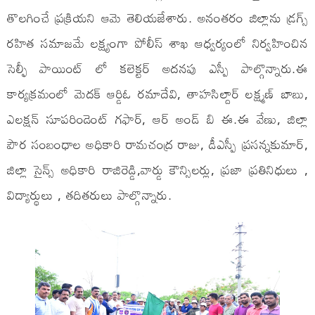
తొలగించే ప్రక్రియని ఆమె తెలియజేశారు. అనంతరం జిల్లాను డ్రగ్స్
రహిత సమాజమే లక్ష్యంగా పోలీస్ శాఖ ఆధ్వర్యంలో నిర్వహించిన
సెల్ఫీ పాయింట్ లో కలెక్టర్ అదనపు ఎస్పీ పాల్గొన్నారు.ఈ
కార్యక్రమంలో మెదక్ ఆర్డిఓ రమాదేవి, తాహసిల్దార్ లక్ష్మణ్ బాబు,
ఎలక్షన్ సూపరిండెంట్ గఫార్, ఆర్ అండ్ బి ఈ.ఈ వేణు, జిల్లా
పౌర సంబంధాల అధికారి రామచంద్ర రాజు, డీఎస్పీ ప్రసన్నకుమార్,
జిల్లా సైన్స్ అధికారి రాజిరెడ్డి,వార్డు కౌన్సిలర్లు, ప్రజా ప్రతినిధులు ,
విద్యార్థులు , తదితరులు పాల్గొన్నారు.