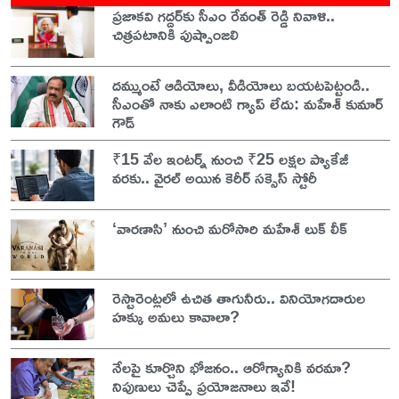
ప్రజాకవి గద్దర్‌కు సీఎం రేవంత్ రెడ్డి నివాళి..
చిత్రపటానికి పుష్పాంజలి
దమ్ముంటే ఆడియోలు, వీడియోలు బయటపెట్టండి..
సీఎంతో నాకు ఎలాంటి గ్యాప్ లేదు: మహేశ్ కుమార్
గౌడ్
₹15 వేల ఇంటర్న్ నుంచి ₹25 లక్షల ప్యాకేజీ
వరకు.. వైరల్ అయిన కెరీర్ సక్సెస్ స్టోరీ
‘వారణాసి’ నుంచి మరోసారి మహేశ్ లుక్ లీక్
రెస్టారెంట్లలో ఉచిత తాగునీరు.. వినియోగదారుల
హక్కు అమలు కావాలా?
నేలపై కూర్చొని భోజనం.. ఆరోగ్యానికి వరమా?
నిపుణులు చెప్పే ప్రయోజనాలు ఇవే!