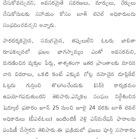
చేసుకోవ‌చ్చునని, అవ‌స‌ర‌మైతే సవరణలు, మార్పులు, చేర్పులు
చేసుకోనుట‌కు స‌హాయం కోసం బూత్ లెవెల్ అధికారుల‌ను
సంప్ర‌దించ‌వ‌చ్చ‌ని అన్నారు.
పారదర్శకమైన, సమగ్రమైన, తప్పులులేని ఓటరు జాబితా
రూపకల్పనలో ప్రజల భాగస్వామ్యం ఎంతో అవ‌స‌ర‌మ‌ని,
మరణించిన వ్యక్తుల పేర్లు, శాశ్వతంగా ఇతర ప్రాంతాలకు మారిన
వారి వివరాలు, ఒకటి కంటే ఎక్కువ చోట్ల నమోదైన డూప్లికేట్
ఓట్లను గుర్తించి తొలగించేందుకు (స‌ర్) కార్యక్రమం
ఉపయోగపడుతుందని తెలిపారు.ఎన్నికల సంఘం నిర్దేశించిన
షెడ్యూల్ ప్రకారం జూన్ 25 నుంచి జూలై 24 వరకు బూత్ లెవల్
అధికారులు (బీఎల్ఓలు) ఇంటింటికీ వెళ్లి ఎన్‌మరేషన్ ఫారాలను
పంపిణీ చేస్తారని తెలిపారు.ఈ ప్రక్రియలో ప్రజలు పూర్తి సహకారం