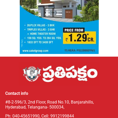
Contact info
#8-2-596/3, 2nd Floor, Road No.10, Banjarahills,
Hyderabad, Telangana- 500034,
Ph: 040-45651990, Cell: 9912199844