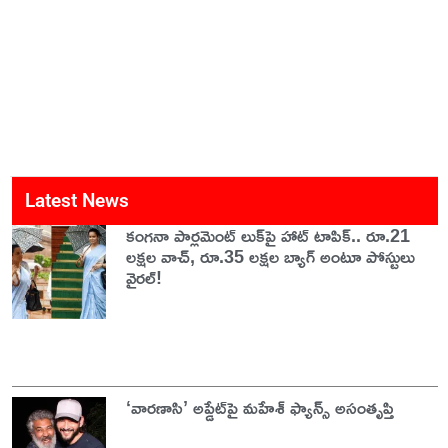
Latest News
కంగనా పార్లమెంట్ లుక్‌పై హాట్ టాపిక్.. రూ.21
లక్షల వాచ్, రూ.35 లక్షల బ్యాగ్ అంటూ పోస్టులు
వైరల్!
‘వారణాసి’ అప్డేట్‌పై మహేశ్ ఫ్యాన్స్ అసంతృప్తి