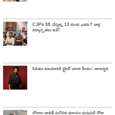
CJPని లీడ్ చేస్తున్న 12 మంది ఎవరు? వాళ్ల
విద్యార్హతలు ఇవే!
సినిమా విజయానికి ట్రైలర్‌ చాలా కీలకం: నాగార్జున
బోనాల దావత్ మిగిలిన మాంసం మరుసటి రోజు