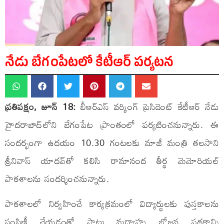
నేడు బేగంపేటలో కేటీఆర్ పర్యటన
ప్రతిపక్షం, జూన్ 18:
బీఆర్ఎస్ వర్కింగ్ ప్రెసిడెంట్ కేటీఆర్ నేడు
హైదరాబాద్‌లోని బేగంపేట ప్రాంతంలో పర్యటించనున్నారు. ఈ
సందర్భంగా ఉదయం 10.30 గంటలకు మాజీ మంత్రి తలసాని
శ్రీనివాస్ యాదవ్‌తో కలిసి రామానంద తీర్థ మెమోరియల్
పాఠశాలను సందర్శించనున్నారు.
పాఠశాలలో నిర్వహించే కార్యక్రమంలో విద్యార్థులకు పుస్తకాలను
పంపిణీ చేయడంతో పాటు మధ్యాహ్న భోజన పథకాన్ని