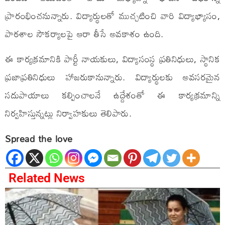
ప్రారంభించనున్నారు. విద్యార్థులతో ముచ్చటించి వారి విద్యాభ్యాసం,
పాఠశాల సౌకర్యాలపై ఆరా తీసే అవకాశం ఉంది.
ఈ కార్యక్రమానికి పార్టీ నాయకులు, విద్యాసంస్థ ప్రతినిధులు, స్థానిక
ప్రజాప్రతినిధులు హాజరుకానున్నారు. విద్యార్థులకు అవసరమైన
సదుపాయాలు కల్పించాలనే ఉద్దేశంతో ఈ కార్యక్రమాన్ని
నిర్వహిస్తున్నట్లు నిర్వాహకులు తెలిపారు.
Spread the love
Related News