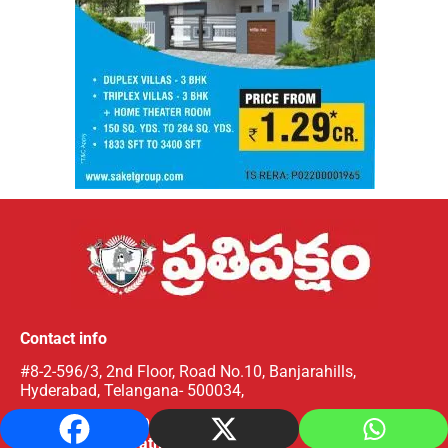
Contact info
#8-2-596/3, 2nd Floor, Road No.10, Banjarahills,
Hyderabad, Telangana- 500034,
Ph: 040-45651990, Cell: 9912199844
Email:
editor@prathipaksham.in