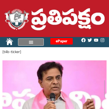
ePaper
[t4b-ticker]