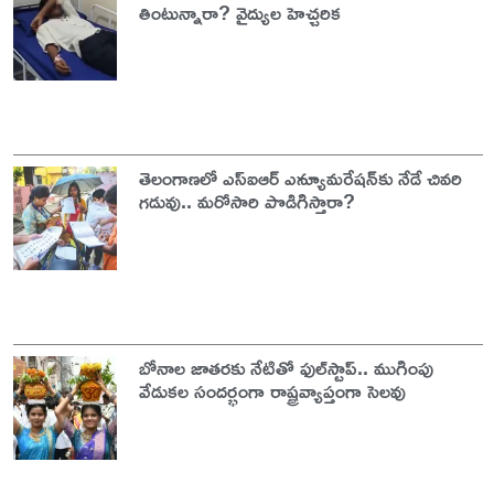
తింటున్నారా? వైద్యుల హెచ్చరిక
తెలంగాణలో ఎస్‌ఐఆర్‌ ఎన్యూమరేషన్‌కు నేడే చివరి
గడువు.. మరోసారి పొడిగిస్తారా?
బోనాల జాతరకు నేటితో ఫుల్‌స్టాప్.. ముగింపు
వేడుకల సందర్భంగా రాష్ట్రవ్యాప్తంగా సెలవు