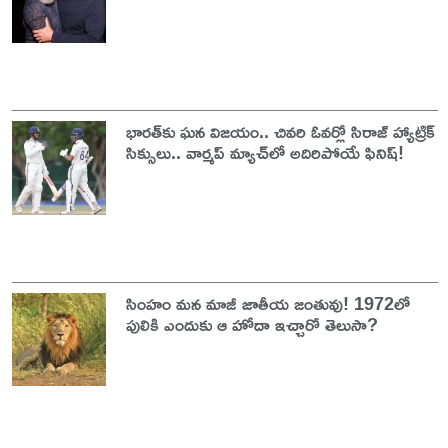
భారత్‌కు ఘన విజయం.. చివరి ఓవర్లో సిరాజ్ హ్యాట్రిక్
సిక్సులు.. వార్మప్ మ్యాచ్‌లో అదిరిపోయే ఫినిష్!
సింహం మన మాజీ జాతీయ జంతువు! 1972లో
పులికి ఎందుకు ఆ హోదా ఇచ్చారో తెలుసా?