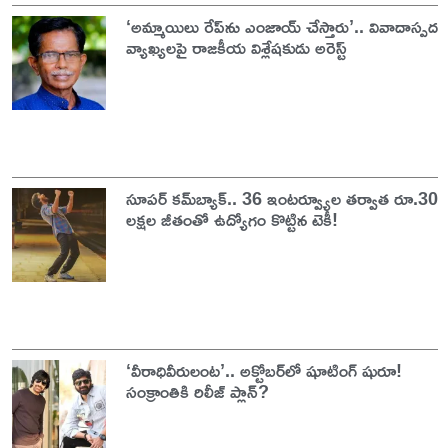
‘అమ్మాయిలు రేప్‌ను ఎంజాయ్ చేస్తారు’.. వివాదాస్పద
వ్యాఖ్యలపై రాజకీయ విశ్లేషకుడు అరెస్ట్
సూపర్ కమ్‌బ్యాక్.. 36 ఇంటర్వ్యూల తర్వాత రూ.30
లక్షల జీతంతో ఉద్యోగం కొట్టిన టెకీ!
‘వీరాధివీరులంట’.. అక్టోబర్‌లో షూటింగ్‌ షురూ!
సంక్రాంతికి రిలీజ్‌ ప్లాన్?