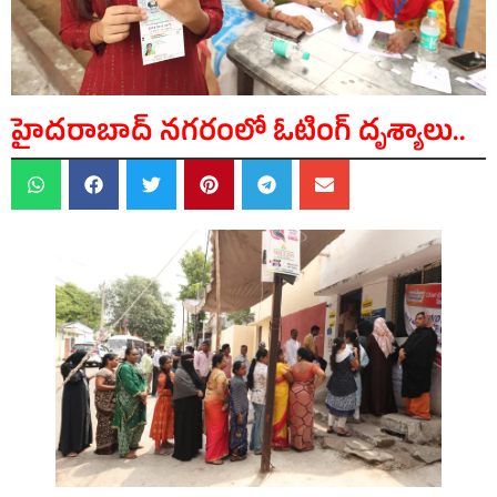
హైదరాబాద్ నగరంలో ఓటింగ్ దృశ్యాలు..