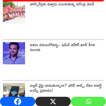
కార్పొరేట్లకు వత్తాసు పలుకుతున్న నరేంద్ర మోడీ
ఆశలు వదులుకోవద్దు.. షమీకి జహీర్ ఖాన్ కీలక
సూచన
పబ్లిక్ వైఫై వాడుతున్నారా? ఫోన్ కాల్స్, డేటా రికార్డ్
అయ్యే ప్రమాదం!