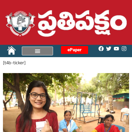
ePaper
[t4b-ticker]