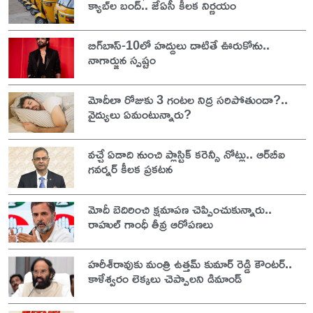
క్యాబ్‌ల బంద్.. జేఏసీ కీలక నిర్ణయం
బిగ్‌బాస్-10లో హద్దులు దాటితే ఊరుకోను..
నాగార్జున స్పష్టం
మోదీలా రోజుకు 3 గంటల నిద్ర సరిపోతుందా?..
వైద్యులు ఏమంటున్నారు?
వచ్చే ఏడాది నుంచి ప్లాస్టిక్ కరెన్సీ నోట్లు.. ఆర్‌బీఐ
గవర్నర్ కీలక ప్రకటన
మోదీ బెదిరించి క్షమాపణ చెప్పించుకున్నారు..
రాహుల్ గాంధీ తీవ్ర ఆరోపణలు
హరీశ్‌రావుకు మంత్రి ఉత్తమ్ కుమార్ రెడ్డి కౌంటర్..
కాళేశ్వరం లెక్కలు చెప్పాలని డిమాండ్