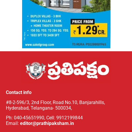
Contact info
#8-2-596/3, 2nd Floor, Road No.10, Banjarahills,
Hyderabad, Telangana- 500034,
Ph: 040-45651990, Cell: 9912199844
Email:
editor@prathipaksham.in