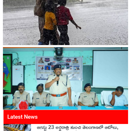
Latest News
ఆగస్టు 23 అర్ధరాత్రి నుంచి తెలంగాణలో ఆటోలు,