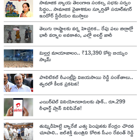
సామాజిక న్యాయ తెలంగాణ సంకల్ప సభకు సర్వం
సిద్ధం.. సామాజిక వైతాళికుల స్ఫూర్తితో సరూర్‌నగర్
ఇండోర్ స్టేడియం ముస్తాబు
తెలుగు రాష్ట్రాలకు వర్ష హెచ్చరిక.. రేపు పలు జిల్లాల్లో
భారీ వర్షాల అవకాశం, ఎల్లో అలర్ట్ జారీ
మిల్లర్ల మాయాజాలం.. ₹13,390 కోట్ల బియ్యం
స్కామ్
పొలిటికల్ రీఎంట్రీపై విజయసాయి రెడ్డి సంకేతాలు..
త్వరలో కీలక ప్రకటన!
ఎయిర్‌టెల్ వినియోగదారులకు షాక్.. రూ.299
రీఛార్జ్ ప్లాన్ నిలిపివేత!
తుమ్మిడిహెట్టి బ్యారేజీ ఎత్తు పెంపునకు కేంద్రం చొరవ
చూపాలి.. జల్‌శక్తి మంత్రిని కోరిన సీఎం రేవంత్ రెడ్డి