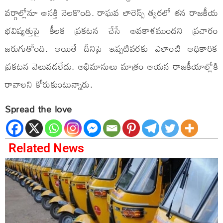
వర్గాల్లోనూ ఆసక్తి నెలకొంది. రాఘవ లారెన్స్ త్వరలో తన రాజకీయ
భవిష్యత్తుపై కీలక ప్రకటన చేసే అవకాశముందని ప్రచారం
జరుగుతోంది. అయితే దీనిపై ఇప్పటివరకు ఎలాంటి అధికారిక
ప్రకటన వెలువడలేదు. అభిమానులు మాత్రం ఆయన రాజకీయాల్లోకి
రావాలని కోరుకుంటున్నారు.
Spread the love
Related News