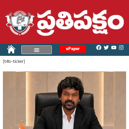
ePaper
[t4b-ticker]