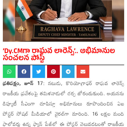
‘Dy.CMగా రాఘవ లారెన్స్’.. అభిమానుల
సంచలన పోస్ట్
ప్రతిపక్షం, జూన్ 1
7: నటుడు, కొరియోగ్రాఫర్ రాఘవ లారెన్స్
రాజకీయ ప్రవేశంపై తమిళనాడులో చర్చ జోరందుకుంది. ఆయనను
డిప్యూటీ సీఎంగా చూపిస్తూ అభిమానులు రూపొందించిన ఏఐ
పోస్టర్ సోషల్ మీడియాలో వైరల్‌గా మారింది. 16 లక్షల మంది
ఫాలోవర్లు ఉన్న ఫ్యాన్ పేజ్‌లో ఈ పోస్టర్ వెలువడటంతో రాజకీయ