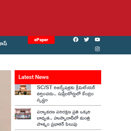
ePaper
యోస్
Latest News
SC/ST రిజర్వేషన్లకు క్రీమిలేయర్
వర్తించదు.. సుప్రీంకోర్టులో కేంద్రం
స్పష్టం
పర్యావరణ పరిరక్షణ ప్రతి ఒక్కరి
బాధ్యత.. హుస్నాబాద్‌లో మంత్రి
పొన్నం ప్రభాకర్ పిలుపు