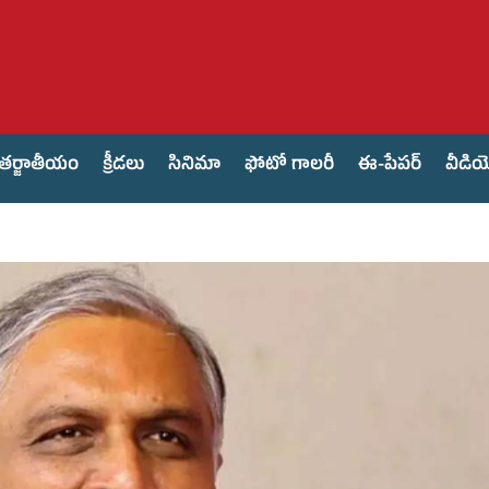
తర్జాతీయం
క్రీడలు
సినిమా
ఫోటో గాలరీ
ఈ-పేపర్
వీడి