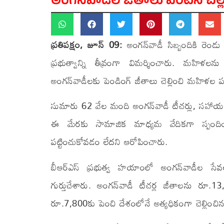
అంగన్‌వాడీల జీతాలు వెంటనే చెల్ల
ప్రతిపక్షం, జూన్ 09:
అంగన్‌వాడీ సిబ్బందికి రెండు 
ప్రభుత్వాన్ని తీవ్రంగా విమర్శించారు. మహిళలను 
అంగన్‌వాడీలకు పెండింగ్ జీతాలు చెల్లించి మహిళల ప
సుమారు 62 వేల మంది అంగన్‌వాడీ టీచర్లు, సహాయక
ఈ మేరకు సామాజిక మాధ్యమ వేదికగా స్పందించి
పట్టించుకోవడం లేదని ఆరోపించారు.
బీఆర్ఎస్ ప్రభుత్వ హయాంలో అంగన్‌వాడీల సేవల
గుర్తుచేశారు. అంగన్‌వాడీ టీచర్ల జీతాలను రూ.1
రూ.7,800కు పెంచి దేశంలోనే అత్యధికంగా చెల్లించిన 