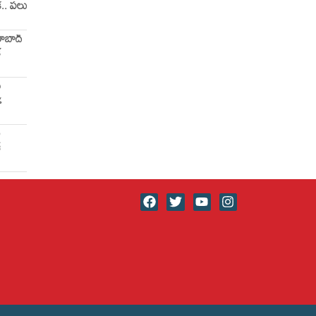
క.. పలు
దరాబాద్
క
ం
%
ణ
్