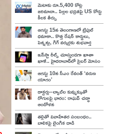
మెటాకు రూ.5,400 కోట్ల
జరిమానా.. పిల్లల భద్రతపై US కోర్టు
కీలక తీర్పు
ఆగస్టు 15న తెలంగాణలో ట్రిపుల్
ధమాకా.. కొత్త రేషన్ కార్డులు,
పెన్షన్లు, గిగ్ వర్కర్లకు శుభవార్త
ఇన్‌స్టా రీల్స్ చూస్తుండగా ఖాతా
ఖాళీ.. హైదరాబాద్‌లో సైబర్ మోసం
ఆగస్టు 10న సీఎం రేవంత్ ‘వరుణ
యాగం’
డాక్టర్లు–ల్యాబ్‌ల కుమ్మక్కుతో
రోగులపై భారం: రాఘవ్ చడ్ఢా
ఆందోళన
తల్లితో వివాహేతర సంబంధం..
బాలికపై లైంగిక దాడి