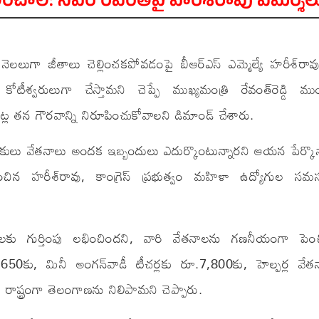
ించాలి: సీఎం రేవంత్‌పై హరీశ్‌రావు విమర్శల
నెలలుగా జీతాలు చెల్లించకపోవడంపై బీఆర్ఎస్ ఎమ్మెల్యే హరీశ్‌రావు ర
కోటీశ్వరులుగా చేస్తామని చెప్పే ముఖ్యమంత్రి రేవంత్‌రెడ్డి మ
ట్ల తన గౌరవాన్ని నిరూపించుకోవాలని డిమాండ్ చేశారు.
ులు వేతనాలు అందక ఇబ్బందులు ఎదుర్కొంటున్నారని ఆయన పేర్కొన్
న హరీశ్‌రావు, కాంగ్రెస్ ప్రభుత్వం మహిళా ఉద్యోగుల సమస
కు గుర్తింపు లభించిందని, వారి వేతనాలను గణనీయంగా పెంచి
3,650కు, మినీ అంగన్‌వాడీ టీచర్లకు రూ.7,800కు, హెల్పర్ల వేత
రాష్ట్రంగా తెలంగాణను నిలిపామని చెప్పారు.