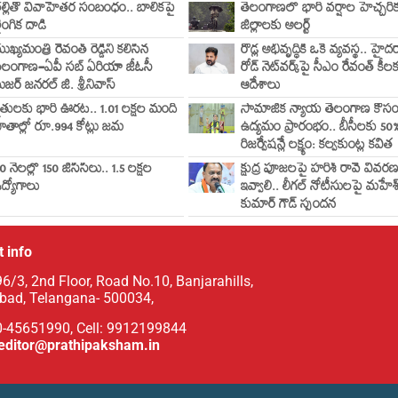
ల్లితో వివాహేతర సంబంధం.. బాలికపై
తెలంగాణలో భారీ వర్షాల హెచ్చరి
ైంగిక దాడి
జిల్లాలకు అలర్ట్
ుఖ్యమంత్రి రేవంత్ రెడ్డిని కలిసిన
రోడ్ల అభివృద్ధికి ఒకే వ్యవస్థ.. హై
ెలంగాణ–ఏపీ సబ్ ఏరియా జీఓసీ
రోడ్ నెట్‌వర్క్‌పై సీఎం రేవంత్ కీల
ేజర్ జనరల్ జి. శ్రీనివాస్
ఆదేశాలు
ైతులకు భారీ ఊరట.. 1.01 లక్షల మంది
సామాజిక న్యాయ తెలంగాణ కోస
ాతాల్లో రూ.994 కోట్లు జమ
ఉద్యమం ప్రారంభం.. బీసీలకు 50
రిజర్వేషన్లే లక్ష్యం: కల్వకుంట్ల కవిత
0 నెలల్లో 150 జీసీసీలు.. 1.5 లక్షల
క్షుద్ర పూజలపై హరీశ్ రావే వివర
ద్యోగాలు
ఇవ్వాలి.. లీగల్ నోటీసులపై మహేశ
కుమార్ గౌడ్ స్పందన
 info
6/3, 2nd Floor, Road No.10, Banjarahills,
bad, Telangana- 500034,
0-45651990, Cell: 9912199844
editor@prathipaksham.in