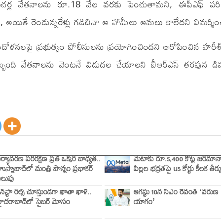
 టీచర్ల వేతనాలను రూ.18 వేల వరకు పెంచుతామని, ఈపీఎఫ్ పరిధ
దని, అయితే రెండున్నరేళ్లు గడిచినా ఆ హామీలు అమలు కాలేదని విమర్శి
ందోళనలపై ప్రభుత్వం పోలీసులను ప్రయోగించిందని ఆరోపించిన హరీశ్
 సిబ్బంది వేతనాలను వెంటనే విడుదల చేయాలని బీఆర్ఎస్ తరఫున డి
ర్యావరణ పరిరక్షణ ప్రతి ఒక్కరి బాధ్యత..
మెటాకు రూ.5,400 కోట్ల జరిమానా
ుస్నాబాద్‌లో మంత్రి పొన్నం ప్రభాకర్
పిల్లల భద్రతపై US కోర్టు కీలక తీర్ప
ిలుపు
న్‌స్టా రీల్స్ చూస్తుండగా ఖాతా ఖాళీ..
ఆగస్టు 10న సీఎం రేవంత్ ‘వరుణ
ైదరాబాద్‌లో సైబర్ మోసం
యాగం’