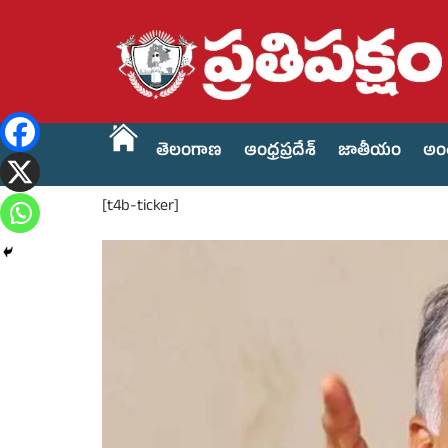
తెలంగాణ
ఆంధ్రప్రదేశ్
జాతీయం
అం
[t4b-ticker]