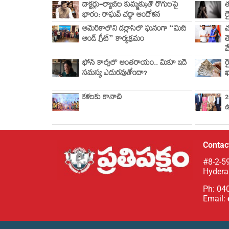
డాక్టర్లు–ల్యాబ్‌ల కుమ్మక్కుతో రోగులపై
త
భారం: రాఘవ్ చడ్ఢా ఆందోళన
ల
అమెరికాలోని డల్లాస్‌లో ఘనంగా “మీట్
మ
అండ్ గ్రీట్” కార్యక్రమం
త
మ
ఫోన్ కాల్స్‌లో అంతరాయం.. మీకూ ఇదే
ర
సమస్య ఎదురవుతోందా?
ఖ
కళలకు కానాచి
2
ఉ
Contact
#8-2-59
Hydera
Ph: 04
Email: