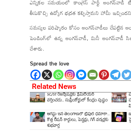
ఎన్నికల సమయంలో కాంగ్రెస్ పార్టీ అంగన్‌వాడీ
తీసుకొచ్చి ఉద్యోగ భద్రత కల్పిస్తామని హామీ ఇచ్చిం
సమస్యల పరిష్కారం కోసం అంగన్‌వాడీలు చేపట్టిన ఆ
పెండింగ్‌లో ఉన్న అంగన్‌వాడీ, మినీ అంగన్‌వాడీ
చేశారు.
Spread the love
Related News
SC/ST రిజర్వేషన్లకు క్రీమిలేయర్
ప
వర్తించదు.. సుప్రీంకోర్టులో కేంద్రం స్పష్టం
హ
ప
ఆగస్టు 15న తెలంగాణలో ట్రిపుల్ ధమాకా..
ఇ
కొత్త రేషన్ కార్డులు, పెన్షన్లు, గిగ్ వర్కర్లకు
హ
శుభవార్త