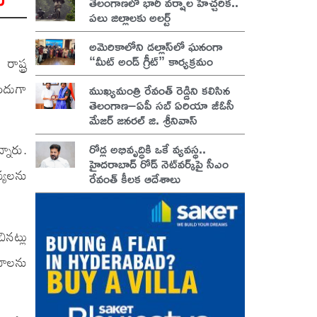
ు
తెలంగాణలో భారీ వర్షాల హెచ్చరిక..
పలు జిల్లాలకు అలర్ట్
అమెరికాలోని డల్లాస్‌లో ఘనంగా
“మీట్ అండ్ గ్రీట్” కార్యక్రమం
ాష్ట్ర
ుందుగా
ముఖ్యమంత్రి రేవంత్ రెడ్డిని కలిసిన
తెలంగాణ–ఏపీ సబ్ ఏరియా జీఓసీ
మేజర్ జనరల్ జి. శ్రీనివాస్
రోడ్ల అభివృద్ధికి ఒకే వ్యవస్థ..
నారు.
హైదరాబాద్ రోడ్ నెట్‌వర్క్‌పై సీఎం
్యలను
రేవంత్ కీలక ఆదేశాలు
నట్లు
నాలను