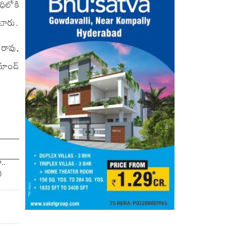
ిలోకి
ంచారు.
‌రావు,
మాండ్
..
ు