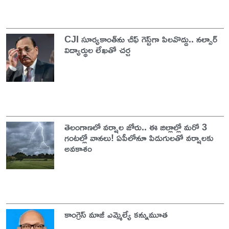
CJI సూర్యకాంత్‌ను చీఫ్‌ గెస్ట్‌గా పిలవొద్దు.. నల్సార్
విద్యార్థుల లేఖతో చర్చ
తెలంగాణలో వర్షాల జోరు.. ఈ జిల్లాల్లో మరో 3
గంటల్లో వానలు! ఏపీలోనూ పిడుగులతో వర్షాలకు
అవకాశం
కాంగ్రెస్ మాజీ ఎమ్మెల్యే కన్నుమూత