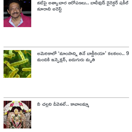
నటిపై అత్యాచార ఆరోపణలు.. బాలీవుడ్ డైరెక్టర్ షకీల్
నూరానీ అరెస్ట్
అమెరికాలో ‘మాంసాన్ని తినే బాక్టీరియా’ కలకలం.. 9
మందికి ఇన్ఫెక్షన్, ఐదుగురు మృతి
నీ చల్లని దీవెనలే.. కావాలమ్మా