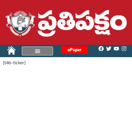
ePaper
[t4b-ticker]