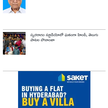
స్వరరాగం స్టూడియోలో ఘనంగా హిందీ, తెలుగు
పాటల బొనాంజా