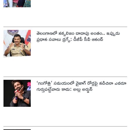
తెలంగాణలో నక్సలిజం దాదాపు అంతం.. ఇప్పుడు
ప్రధాన సవాలు డ్రగ్సే: డీజీపీ సీవీ ఆనంద్
‘గంగోత్రి’ సమయంలో వైజాగ్ రోడ్లపై నడిచినా ఎవరూ
గుర్తుపట్టేవారు కాదు: అల్లు అర్జున్