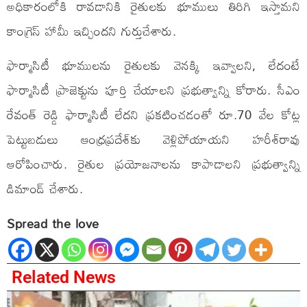
అధికారంలోకి రావడానికి రైతులకు భూములు తిరిగి ఇస్తామని
కాంగ్రెస్ హామీ ఇచ్చిందని గుర్తుచేశారు.
ఫార్మాసిటీ భూములను రైతులకు వెనక్కి ఇవ్వాలని, లేదంటే
ఫార్మాసిటీ ప్రాజెక్టును పూర్తి చేయాలని ప్రభుత్వాన్ని కోరారు. సీఎం
రేవంత్ రెడ్డి ఫార్మాసిటీ లేదని ప్రకటించడంతో రూ.70 వేల కోట్ల
పెట్టుబడులు ఆంధ్రప్రదేశ్‌కు వెళ్లిపోయాయని హరీశ్‌రావు
ఆరోపించారు. రైతుల ప్రయోజనాలను కాపాడాలని ప్రభుత్వాన్ని
డిమాండ్ చేశారు.
Spread the love
Related News