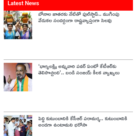
Latest News
బోనాల జాతరకు నేటితో ఫుల్‌స్టాప్.. ముగింపు
వేడుకల సందర్భంగా రాష్ట్రవ్యాప్తంగా సెలవు
‘భాగ్యలక్ష్మి అమ్మవారి పవర్ ఏంటో కేటీఆర్‌కు
తెలిసొచ్చింది’.. బండి సంజయ్ కీలక వ్యాఖ్యలు
పెద్ది కుటుంబానికి కేసీఆర్ పరామర్శ.. కుటుంబానికి
అండగా ఉంటామని భరోసా