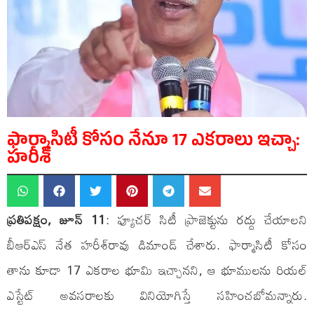
ఫార్మాసిటీ కోసం నేనూ 17 ఎకరాలు ఇచ్చా:
హరీశ్
ప్రతిపక్షం, జూన్ 11
: ఫ్యూచర్ సిటీ ప్రాజెక్టును రద్దు చేయాలని
బీఆర్ఎస్ నేత హరీశ్‌రావు డిమాండ్ చేశారు. ఫార్మాసిటీ కోసం
తాను కూడా 17 ఎకరాల భూమి ఇచ్చానని, ఆ భూములను రియల్
ఎస్టేట్ అవసరాలకు వినియోగిస్తే సహించబోమన్నారు.