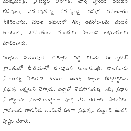
ముఖ్యమంత్రి, ప్రాజెక్టుల పురోగతి, పూర్తి స్థాయికి చేరుకునే
గడువులు, ఎదురవుతున్న సమస్యలపై సమగ్ర సమాచారం
సేకరించారు. పనుల అమలులో ఉన్న అవరోధాలను వెంటనే
తొలగించి, వేగవంతంగా ముందుకు సాగాలని అధికారులకు
సూచించారు.
పర్యటన ముగింపులో కొత్తూరు వద్ద కరివెన రిజర్వాయర్
ప్రాంతంలో మీడియాతో మాట్లాడిన ముఖ్యమంత్రి, పాలమూరు
ప్రాంతాన్ని సాగునీటి రంగంలో ఆదర్శ జిల్లాగా తీర్చిదిద్దడమే
ప్రభుత్వ లక్ష్యమని చెప్పారు. జిల్లాలో కొనసాగుతున్న అన్ని ప్రధాన
ప్రాజెక్టులను ప్రణాళికాబద్ధంగా పూర్తి చేసి రైతులకు సాగునీరు,
గ్రామాలకు తాగునీరు అందించే దిశగా ప్రభుత్వం కట్టుబడి ఉందని
స్పష్టం చేశారు.