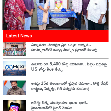
Latest News
పర్యావరణ పరిరక్షణ ప్రతి ఒక్కరి బాధ్యత..
హుస్నాబాద్‌లో మంత్రి పొన్నం ప్రభాకర్ పిలుపు
మెటాకు రూ.5,400 కోట్ల జరిమానా.. పిల్లల భద్రతపై
US కోర్టు కీలక తీర్పు
ఆగస్టు 15న తెలంగాణలో ట్రిపుల్ ధమాకా.. కొత్త రేషన్
కార్డులు, పెన్షన్లు, గిగ్ వర్కర్లకు శుభవార్త
ఇన్‌స్టా రీల్స్ చూస్తుండగా ఖాతా ఖాళీ..
హైదరాబాద్‌లో సైబర్ మోసం