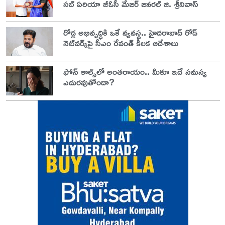
సబ్ ఏరియా జీఓసీ మేజర్ జనరల్ జి. శ్రీనివాస్
రోడ్ల అభివృద్ధికి ఒకే వ్యవస్థ.. హైదరాబాద్ రోడ్
నెట్‌వర్క్‌పై సీఎం రేవంత్ కీలక ఆదేశాలు
ఫోన్ కాల్స్‌లో అంతరాయం.. మీకూ ఇదే సమస్య
ఎదురవుతోందా?