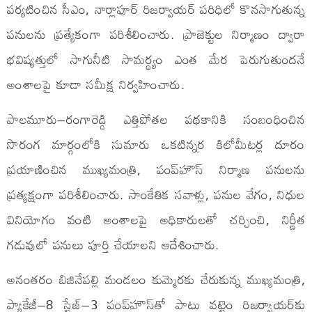
పర్యటించిన సీఎం, నార్లాపూర్ రిజర్వాయర్ పరిధిలో కొనసాగుతున్న
పనులను ప్రత్యేకంగా పరిశీలించారు. ప్రాజెక్టుల నిర్మాణం ద్వారా
భవిష్యత్తులో సాగునీటి సామర్థ్యం ఎంత మేర పెరుగుతుందనే
అంశాలపై కూడా సమీక్ష నిర్వహించారు.
పాలమూరు–రంగారెడ్డి ఎత్తిపోతల పథకానికి సంబంధించిన
సొరంగ మార్గంలోకి సుమారు ఒకటిన్నర కిలోమీటర్ల దూరం
ప్రయాణించిన ముఖ్యమంత్రి, పంప్‌హౌస్ నిర్మాణ పనులను
ప్రత్యక్షంగా పరిశీలించారు. సాంకేతిక సవాళ్లు, పనుల వేగం, నిధుల
వినియోగం వంటి అంశాలపై అధికారులతో చర్చించి, నిర్ణీత
గడువులో పనులు పూర్తి చేయాలని ఆదేశించారు.
అనంతరం బిజినేపల్లి మండలం కుమ్మెరకు చేరుకున్న ముఖ్యమంత్రి,
ప్యాకేజీ–8 స్టేజ్–3 పంప్‌హౌస్‌తో పాటు వట్టెం రిజర్వాయర్‌కు