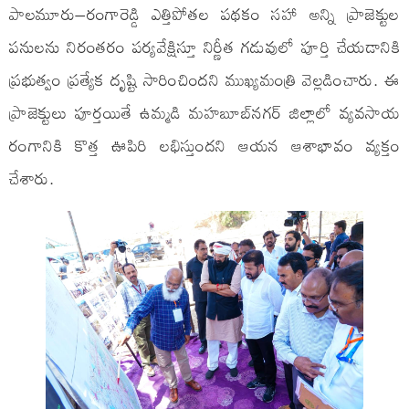
పాలమూరు–రంగారెడ్డి ఎత్తిపోతల పథకం సహా అన్ని ప్రాజెక్టుల
పనులను నిరంతరం పర్యవేక్షిస్తూ నిర్ణీత గడువులో పూర్తి చేయడానికి
ప్రభుత్వం ప్రత్యేక దృష్టి సారించిందని ముఖ్యమంత్రి వెల్లడించారు. ఈ
ప్రాజెక్టులు పూర్తయితే ఉమ్మడి మహబూబ్‌నగర్ జిల్లాలో వ్యవసాయ
రంగానికి కొత్త ఊపిరి లభిస్తుందని ఆయన ఆశాభావం వ్యక్తం
చేశారు.