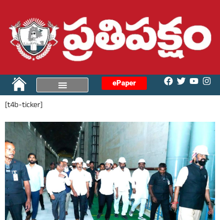
ePaper
[t4b-ticker]