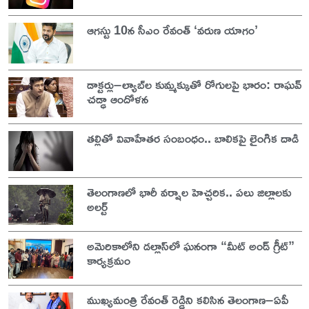
ఆగస్టు 10న సీఎం రేవంత్ ‘వరుణ యాగం’
డాక్టర్లు–ల్యాబ్‌ల కుమ్మక్కుతో రోగులపై భారం: రాఘవ్
చడ్ఢా ఆందోళన
తల్లితో వివాహేతర సంబంధం.. బాలికపై లైంగిక దాడి
తెలంగాణలో భారీ వర్షాల హెచ్చరిక.. పలు జిల్లాలకు
అలర్ట్
అమెరికాలోని డల్లాస్‌లో ఘనంగా “మీట్ అండ్ గ్రీట్”
కార్యక్రమం
ముఖ్యమంత్రి రేవంత్ రెడ్డిని కలిసిన తెలంగాణ–ఏపీ