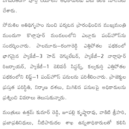
చేశారు.
సోమశిల అతిథిగృహం నుంచి పర్యటన ప్రారంభించిన ముఖ్యమంత్రి
ముందుగా కొల్లాపూర్ మండలంలోని ఎల్లూరు పంప్‌హౌస్‌ను
సందర్శించారు. పాలమూరు–రంగారెడ్డి ఎత్తిపోతల పథకంలో
భాగమైన ప్యాకేజీ–3 హెడ్ రెగ్యులేటర్, ప్యాకేజీ–2 నార్లాపూర్
రిజర్వాయర్, ప్యాకేజీ–1 డెలివరీ సిస్టర్న్, కల్వకుర్తి ఎత్తిపోతల
పథకంలోని లిఫ్ట్–1 పంప్‌హౌస్ పనులను పరిశీలించారు. ప్రాజెక్టుల
ప్రస్తుత పరిస్థితి, నిర్మాణ దశలు, మిగిలిన పనులపై అధికారులను
ప్రశ్నించి వివరాలు తెలుసుకున్నారు.
మంత్రులు ఉత్తమ్ కుమార్ రెడ్డి, జూపల్లి కృష్ణారావు, వాకిటి శ్రీహరి,
ప్రజాప్రతినిధులు, నీటిపారుదల శాఖ ఉన్నతాధికారులతో కలిసి