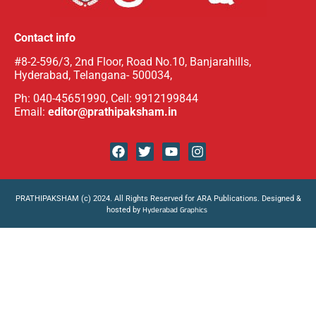
Contact info
#8-2-596/3, 2nd Floor, Road No.10, Banjarahills,
Hyderabad, Telangana- 500034,
Ph: 040-45651990, Cell: 9912199844
Email:
editor@prathipaksham.in
PRATHIPAKSHAM (c) 2024. All Rights Reserved for ARA Publications. Designed &
hosted by
Hyderabad Graphics