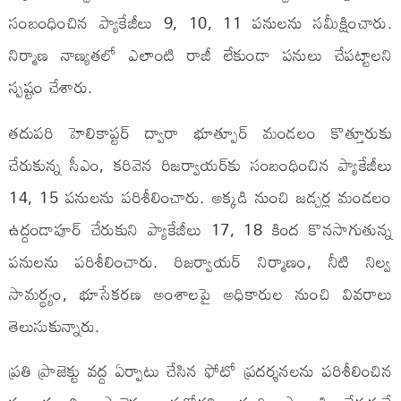
సంబంధించిన ప్యాకేజీలు 9, 10, 11 పనులను సమీక్షించారు.
నిర్మాణ నాణ్యతలో ఎలాంటి రాజీ లేకుండా పనులు చేపట్టాలని
స్పష్టం చేశారు.
తదుపరి హెలికాప్టర్ ద్వారా భూత్పూర్ మండలం కొత్తూరుకు
చేరుకున్న సీఎం, కరివెన రిజర్వాయర్‌కు సంబంధించిన ప్యాకేజీలు
14, 15 పనులను పరిశీలించారు. అక్కడి నుంచి జడ్చర్ల మండలం
ఉద్దండాపూర్ చేరుకుని ప్యాకేజీలు 17, 18 కింద కొనసాగుతున్న
పనులను పరిశీలించారు. రిజర్వాయర్ నిర్మాణం, నీటి నిల్వ
సామర్థ్యం, భూసేకరణ అంశాలపై అధికారుల నుంచి వివరాలు
తెలుసుకున్నారు.
ప్రతి ప్రాజెక్టు వద్ద ఏర్పాటు చేసిన ఫోటో ప్రదర్శనలను పరిశీలించిన