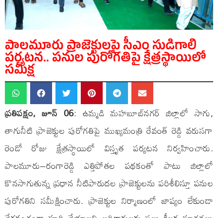
పాలమూరు ప్రాజెక్టులపై సీఎం సుడిగాలి
పర్యటన.. పనుల పురోగతిపై క్షేత్రస్థాయిలో
సమీక్ష
ప్రతిపక్షం, జూన్ 06
: ఉమ్మడి మహబూబ్‌నగర్ జిల్లాలో సాగు,
తాగునీటి ప్రాజెక్టుల పురోగతిపై ముఖ్యమంత్రి రేవంత్ రెడ్డి వరుసగా
రెండో రోజు క్షేత్రస్థాయిలో విస్తృత పర్యటన నిర్వహించారు.
పాలమూరు–రంగారెడ్డి ఎత్తిపోతల పథకంతో పాటు జిల్లాలో
కొనసాగుతున్న ప్రధాన నీటిపారుదల ప్రాజెక్టులను పరిశీలిస్తూ పనుల
పురోగతిని సమీక్షించారు. ప్రాజెక్టుల నిర్మాణంలో జాప్యం లేకుండా
వేగవంతంగా పూర్తి చేయాలని అధికారులకు పలు కీలక సూచనలు