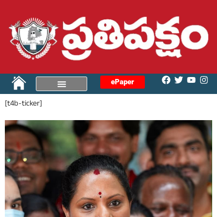
ePaper
[t4b-ticker]