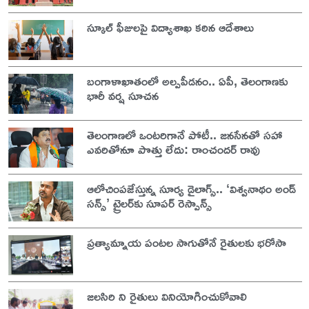
స్కూల్ ఫీజులపై విద్యాశాఖ కఠిన ఆదేశాలు
బంగాళాఖాతంలో అల్పపీడనం.. ఏపీ, తెలంగాణకు
భారీ వర్ష సూచన
తెలంగాణలో ఒంటరిగానే పోటీ.. జనసేనతో సహా
ఎవరితోనూ పొత్తు లేదు: రాంచందర్ రావు
ఆలోచింపజేస్తున్న సూర్య డైలాగ్స్.. ‘విశ్వనాథం అండ్
సన్స్’ ట్రైలర్‌కు సూపర్ రెస్పాన్స్
ప్రత్యామ్నాయ పంటల సాగుతోనే రైతులకు భరోసా
జలసిరి ని రైతులు వినియోగించుకోవాలి