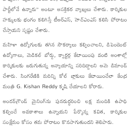
పార్టీలోనే ఉన్నారు” అంటూ ఆసక్తికర వ్యాఖ్యలు చేశారు. కార్మికుల
హక్కులకు భంగం కలిగిస్తే టీఆర్ఎస్, హెచ్ఎంఎస్ కలిసి పోరాటం
చేస్తాయని స్పష్టం చేశారు.
మహిళా ఉద్యోగులకు తగిన సౌకర్యాలు కల్పించాలని, డిపెండెంట్
ఉద్యోగాలు, మెడికల్ బోర్డు, క్వార్టర్ల కేటాయింపు వంటి అంశాల్లో
కార్మికులకు జరుగుతున్న అన్యాయాన్ని సరిదిద్దాలని ఆమె డిమాండ్
చేశారు. సింగరేణికి మరిన్ని కోల్ బ్లాకులు కేటాయించేలా కేంద్ర
మంత్రి G. Kishan Reddy కృషి చేయాలని కోరారు.
అండర్‌గ్రౌండ్ మైనింగ్‌ను పునరుద్ధరించి లక్ష మందికి ఉపాధి
కల్పించే అవకాశాలు ఉన్నాయని పేర్కొన్న కవిత, కార్మికుల
సంక్షేమం కోసం తమ పోరాటం కొనసాగుతుందని తెలిపారు.