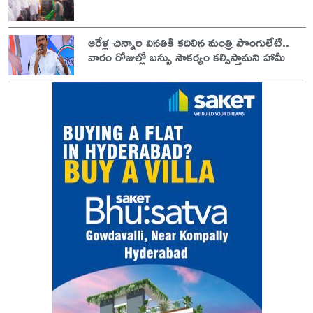
ఆరేళ్ల చిన్నారి వినతికి కదిలిన మంత్రి పొంగులేటి..
వారం రోజుల్లో బస్సు సౌకర్యం కల్పిస్తామని హామీ