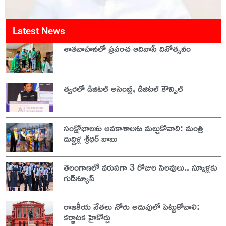
Latest News
శాతవాహనలో ప్రపంచ ఆదివాసీ దినోత్సవం
త్వరలో డిజిటల్ అసెంబ్లీ, డిజిటల్ కౌన్సిల్
సంక్షోభాలను అవకాశాలను మల్చుకోవాలి: మంత్రి
దుద్దిళ్ల శ్రీధర్ బాబు
తెలంగాణలో వరుసగా 3 రోజుల సెలవులు.. స్కూళ్లకు
గుడ్‌న్యూస్
రాజకీయ నేతలు నోరు అదుపులో పెట్టుకోవాలి:
కర్ణాటక హైకోర్టు