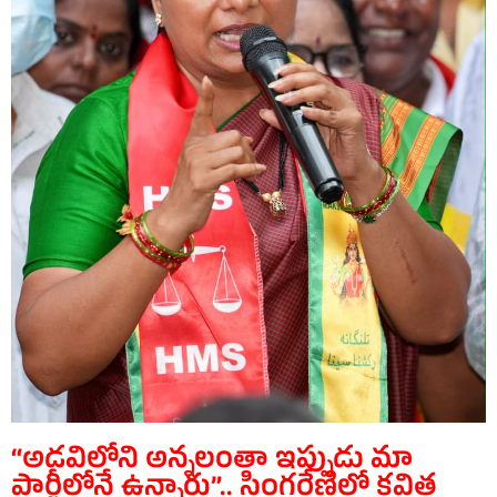
“అడవిలోని అన్నలంతా ఇప్పుడు మా
పార్టీలోనే ఉన్నారు”.. సింగరేణిలో కవిత