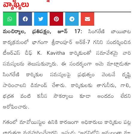
వ్యాఖ్యలు
మంచిర్యాల, ప్రతిపక్షం, జూన్ 17:
సింగరేణి బాయిబాట
కార్యక్రమంలో భాగంగా శ్రీరాంపూర్ ఆర్‌కే-7 గనిని సందర్శించిన
టీఆర్ఎస్ చీఫ్ K. Kavitha కార్మికులతో సమావేశమై వారి
సమస్యలను తెలుసుకున్నారు. ఈ సందర్భంగా ఆమె మాట్లాడుతూ
సింగరేణి కార్మికుల సమస్యలపై ప్రభుత్వం వెంటనే దృష్టి
సారించాలని డిమాండ్ చేశారు. కార్మికులకు తాగునీరు, గాలి,
భద్రత వంటి కనీస సౌకర్యాలు కూడా అందడం లేదని
ఆరోపించారు.
గతంలో మావోయిస్టుల ఉనికి కారణంగా అధికారులు కార్మికుల పట్ల
బాధ్యతగా వ్యవహరించేవారని, ఇప్పుడు “అడవిలోని అన్నలంతా మా