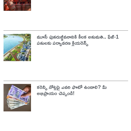
మూసీ పునరుజ్జీవనానికి కీలక అనుమతి.. ఫేజ్-1
పనులకు పర్యావరణ క్లియరెన్స్
కరెన్సీ నోట్లపై ఎవరి ఫొటో ఉండాలి? మీ
అభిప్రాయం చెప్పండి!