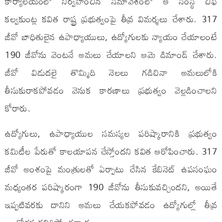
కార్యాలయంలో నిర్వహించిన సమావేశంలో ఆ సంస్థ చీఫ్
కల్వకుంట్ల కవిత రాష్ట్ర ప్రభుత్వంపై తీవ్ర విమర్శలు చేశారు. 317
జీవో బాధితులైన ఉపాధ్యాయులు, ఉద్యోగులకు న్యాయం చేయాలంటే
190 జీవోను వెంటనే అమలు చేయాలని ఆమె డిమాండ్ చేశారు.
జీవో విడుదలై తొమ్మిది నెలలు గడిచినా అమలులోకి
తీసుకురాకపోవడం వెనుక కారణాలు ప్రభుత్వం వెల్లడించాలని
కోరారు.
ఉద్యోగులు, ఉపాధ్యాయుల సమస్యల పరిష్కారానికి ప్రభుత్వం
కమిటీల పేరుతో కాలయాపన చేస్తోందని కవిత ఆరోపించారు. 317
జీవో అంశంపై మంత్రులతో ఏర్పాటు చేసిన కేబినెట్ ఉపసంఘం
మధ్యంతర పరిష్కారంగా 190 జీవోను తీసుకువచ్చిందని, అయితే
ఇప్పటివరకు దానిని అమలు చేయకపోవడం ఉద్యోగుల్లో తీవ్ర