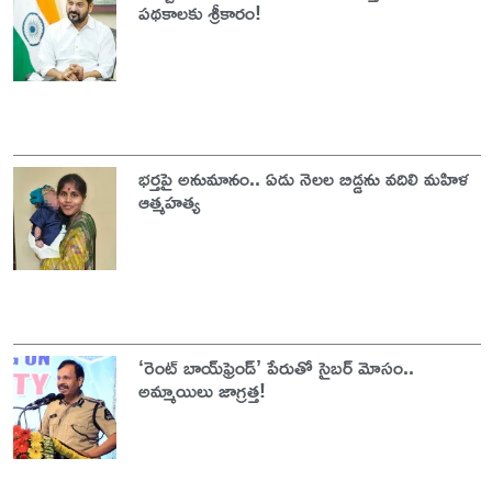
పథకాలకు శ్రీకారం!
భర్తపై అనుమానం.. ఏడు నెలల బిడ్డను వదిలి మహిళ
ఆత్మహత్య
‘రెంట్ బాయ్‌ఫ్రెండ్’ పేరుతో సైబర్ మోసం..
అమ్మాయిలు జాగ్రత్త!