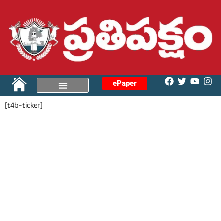
ePaper
[t4b-ticker]