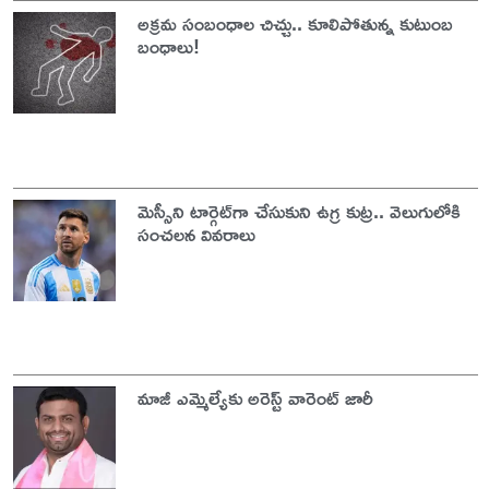
అక్రమ సంబంధాల చిచ్చు.. కూలిపోతున్న కుటుంబ
బంధాలు!
మెస్సీని టార్గెట్‌గా చేసుకుని ఉగ్ర కుట్ర.. వెలుగులోకి
సంచలన వివరాలు
మాజీ ఎమ్మెల్యేకు అరెస్ట్ వారెంట్ జారీ