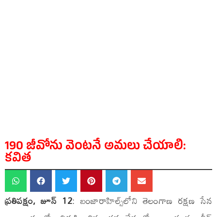
190 జీవోను వెంటనే అమలు చేయాలి:
కవిత
ప్రతిపక్షం, జూన్ 12
: బంజారాహిల్స్‌లోని తెలంగాణ రక్షణ సేన