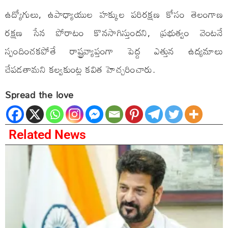
ఉద్యోగులు, ఉపాధ్యాయుల హక్కుల పరిరక్షణ కోసం తెలంగాణ
రక్షణ సేన పోరాటం కొనసాగిస్తుందని, ప్రభుత్వం వెంటనే
స్పందించకపోతే రాష్ట్రవ్యాప్తంగా పెద్ద ఎత్తున ఉద్యమాలు
చేపడతామని కల్వకుంట్ల కవిత హెచ్చరించారు.
Spread the love
Related News