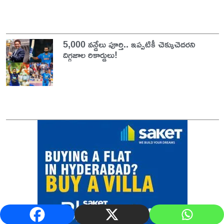
5,000 వన్డేలు పూర్తి.. ఇప్పటికీ చెక్కుచెదరని
దిగ్గజాల రికార్డులు!