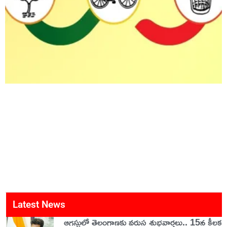
Latest News
ఆగస్టులో తెలంగాణకు వరుస శుభవార్తలు.. 15న కీలక