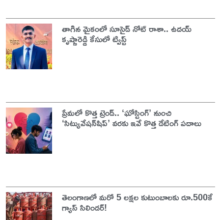
తాగిన మైకంలో సూసైడ్ నోట్ రాశా.. ఉదయ్
కృష్ణారెడ్డి కేసులో ట్విస్ట్
ప్రేమలో కొత్త ట్రెండ్.. ‘ఘోస్టింగ్’ నుంచి
‘సిట్యువేషన్‌షిప్’ వరకు ఇవే కొత్త డేటింగ్ పదాలు
తెలంగాణలో మరో 5 లక్షల కుటుంబాలకు రూ.500కే
గ్యాస్ సిలిండర్!