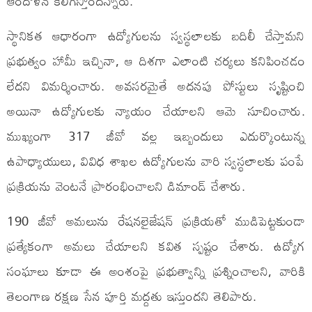
ఆందోళన కలిగిస్తోందన్నారు.
స్థానికత ఆధారంగా ఉద్యోగులను స్వస్థలాలకు బదిలీ చేస్తామని
ప్రభుత్వం హామీ ఇచ్చినా, ఆ దిశగా ఎలాంటి చర్యలు కనిపించడం
లేదని విమర్శించారు. అవసరమైతే అదనపు పోస్టులు సృష్టించి
అయినా ఉద్యోగులకు న్యాయం చేయాలని ఆమె సూచించారు.
ముఖ్యంగా 317 జీవో వల్ల ఇబ్బందులు ఎదుర్కొంటున్న
ఉపాధ్యాయులు, వివిధ శాఖల ఉద్యోగులను వారి స్వస్థలాలకు పంపే
ప్రక్రియను వెంటనే ప్రారంభించాలని డిమాండ్ చేశారు.
190 జీవో అమలును రేషనలైజేషన్ ప్రక్రియతో ముడిపెట్టకుండా
ప్రత్యేకంగా అమలు చేయాలని కవిత స్పష్టం చేశారు. ఉద్యోగ
సంఘాలు కూడా ఈ అంశంపై ప్రభుత్వాన్ని ప్రశ్నించాలని, వారికి
తెలంగాణ రక్షణ సేన పూర్తి మద్దతు ఇస్తుందని తెలిపారు.