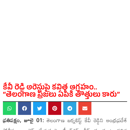
కేవీ రెడ్డి అరెస్టుపై కవిత ఆగ్రహం..
“తెలంగాణ ప్రజలు ఏపీకి తొత్తులు కారు”
ప్రతిపక్షం, జూలై 01:
తెలంగాణ జర్నలిస్ట్ కేవీ రెడ్డిని ఆంధ్రప్రదేశ్