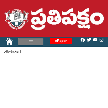
ePaper
[t4b-ticker]