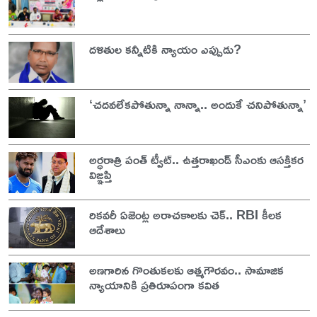
దళితుల కన్నీటికి న్యాయం ఎప్పుడు?
‘చదవలేకపోతున్నా నాన్నా.. అందుకే చనిపోతున్నా’
అర్ధరాత్రి పంత్ ట్వీట్.. ఉత్తరాఖండ్ సీఎంకు ఆసక్తికర
విజ్ఞప్తి
రికవరీ ఏజెంట్ల అరాచకాలకు చెక్.. RBI కీలక
ఆదేశాలు
అణగారిన గొంతుకలకు ఆత్మగౌరవం.. సామాజిక
న్యాయానికి ప్రతిరూపంగా కవిత