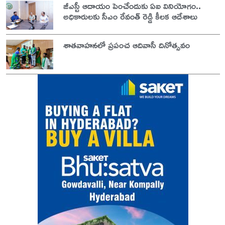
జీఎస్టీ ఆదాయం పెంచేందుకు ఏఐ వినియోగం..
అధికారులకు సీఎం రేవంత్ రెడ్డి కీలక ఆదేశాలు
శాతవాహనలో ప్రపంచ ఆదివాసీ దినోత్సవం