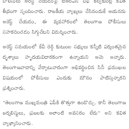
పోలీసులు అరెస్ట్ చేయడంపై టీఆర్ఎస్ చీఫ్ కల్వకుంట్ల కవిత
తీవ్రంగా స్పందించారు. రాజకీయ వ్యాఖ్యలు చేసినందుకే ఆయనను
అరెస్ట్ చేయడం, ఈ వ్యవహారంలో తెలంగాణ పోలీసులు
సహకరించడం సిగ్గుచేటని విమర్శించారు.
అరెస్ట్ సమయంలో కేవీ రెడ్డి కుటుంబ సభ్యులు కన్నీటి పర్యంతమైన
దృశ్యాలు హృదయవిదారకంగా ఉన్నాయని ఆమె అన్నారు.
తెలంగాణవాదాన్ని వేర్పాటువాదంగా అభివర్ణించిన సినీ ప్రముఖుల
విషయంలో పోలీసులు ఎందుకు మౌనం పాటిస్తున్నారని
ప్రశ్నించారు.
“తెలంగాణ ముఖ్యమంత్రి ఏపీకి తొత్తుగా ఉండొచ్చు. కానీ తెలంగాణ
జర్నలిస్టులు, ప్రజలకు అలాంటి అవసరం లేదు” అని కవిత
వ్యాఖ్యానించారు.