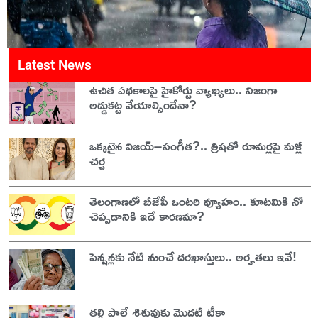
Latest News
ఉచిత పథకాలపై హైకోర్టు వ్యాఖ్యలు.. నిజంగా
అడ్డుకట్ట వేయాల్సిందేనా?
ఒక్కటైన విజయ్–సంగీత?.. త్రిషతో రూమర్లపై మళ్లీ
చర్చ
తెలంగాణలో బీజేపీ ఒంటరి వ్యూహం.. కూటమికి నో
చెప్పడానికి ఇదే కారణమా?
పెన్షన్లకు నేటి నుంచే దరఖాస్తులు.. అర్హతలు ఇవే!
తల్లి పాలే శిశువుకు మొదటి టీకా