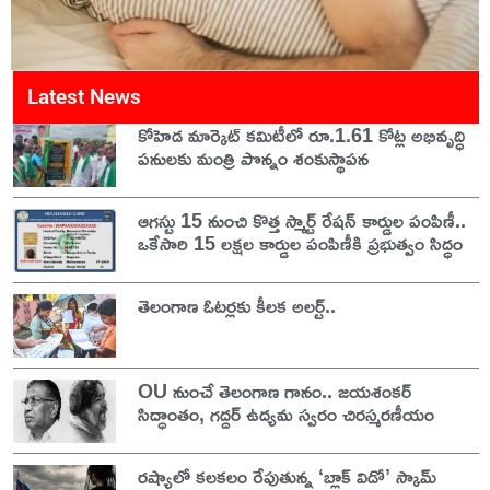
Latest News
కోహెడ మార్కెట్ కమిటీలో రూ.1.61 కోట్ల అభివృద్ధి
పనులకు మంత్రి పొన్నం శంకుస్థాపన
ఆగస్టు 15 నుంచి కొత్త స్మార్ట్ రేషన్ కార్డుల పంపిణీ..
ఒకేసారి 15 లక్షల కార్డుల పంపిణీకి ప్రభుత్వం సిద్ధం
తెలంగాణ ఓటర్లకు కీలక అలర్ట్..
OU నుంచే తెలంగాణ గానం.. జయశంకర్
సిద్ధాంతం, గద్దర్ ఉద్యమ స్వరం చిరస్మరణీయం
రష్యాలో కలకలం రేపుతున్న ‘బ్లాక్ విడో’ స్కామ్