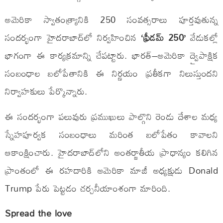
అమెరికా స్వాతంత్ర్యానికి 250 సంవత్సరాలు పూర్తవుతున్న
సందర్భంగా హైదరాబాద్‌లో నిర్వహించిన
‘ఫ్రీడమ్ 250’
వేడుకల్లో
భాగంగా ఈ కార్యక్రమాన్ని చేపట్టారు. భారత్–అమెరికా ద్వైపాక్షిక
సంబంధాల బలోపేతానికి ఈ నిర్ణయం ప్రతీకగా నిలుస్తుందని
నిర్వాహకులు పేర్కొన్నారు.
ఈ సందర్భంగా పలువురు ప్రముఖులు పాల్గొని రెండు దేశాల మధ్య
స్నేహపూర్వక సంబంధాలు మరింత బలోపేతం కావాలని
ఆకాంక్షించారు. హైదరాబాద్‌లోని అంతర్జాతీయ ప్రాధాన్యం కలిగిన
ప్రాంతంలో ఈ రహదారికి అమెరికా మాజీ అధ్యక్షుడు Donald
Trump పేరు పెట్టడం చర్చనీయాంశంగా మారింది.
Spread the love