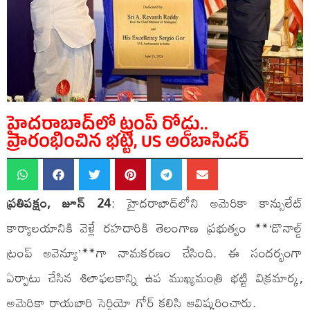
హైదరాబాద్‌లో ట్రంప్ రోడ్డు..
ప్రారంభించిన భట్టి, US అంబాసిడర్
ప్రతిపక్షం, జూన్ 24
: హైదరాబాద్‌లోని అమెరికా కాన్సులేట్
కార్యాలయానికి వెళ్లే రహదారికి తెలంగాణ ప్రభుత్వం **‘డొనాల్డ్
ట్రంప్ అవెన్యూ’**గా నామకరణం చేసింది. ఈ సందర్భంగా
ఏర్పాటు చేసిన శిలాఫలకాన్ని ఉప ముఖ్యమంత్రి భట్టి విక్రమార్క,
అమెరికా రాయబారి సెర్గియో గోర్ కలిసి ఆవిష్కరించారు.