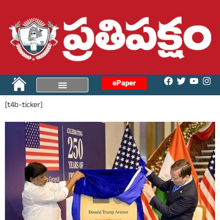
ePaper
[t4b-ticker]