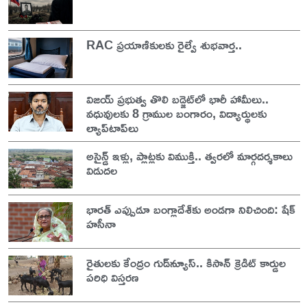
RAC ప్రయాణికులకు రైల్వే శుభవార్త..
విజయ్ ప్రభుత్వ తొలి బడ్జెట్‌లో భారీ హామీలు..
వధువులకు 8 గ్రాముల బంగారం, విద్యార్థులకు
ల్యాప్‌టాప్‌లు
అసైన్డ్ ఇళ్లు, ప్లాట్లకు విముక్తి.. త్వరలో మార్గదర్శకాలు
విడుదల
భారత్ ఎప్పుడూ బంగ్లాదేశ్‌కు అండగా నిలిచింది: షేక్
హసీనా
రైతులకు కేంద్రం గుడ్‌న్యూస్.. కిసాన్ క్రెడిట్ కార్డుల
పరిధి విస్తరణ