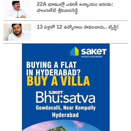
22A భూముల్లో ఎవరికీ అన్యాయం జరగదు:
పొంగులేటి శ్రీనివాసరెడ్డి
13 ఏళ్లలో 12 ఉద్యోగాలు సాధించాడు.. ట్విస్ట్!