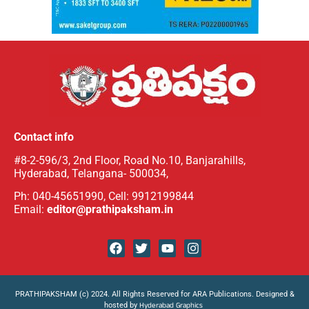
Contact info
#8-2-596/3, 2nd Floor, Road No.10, Banjarahills,
Hyderabad, Telangana- 500034,
Ph: 040-45651990, Cell: 9912199844
Email:
editor@prathipaksham.in
PRATHIPAKSHAM (c) 2024. All Rights Reserved for ARA Publications. Designed &
hosted by
Hyderabad Graphics