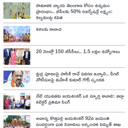
సామాజిక న్యాయ తెలంగాణ కోసం ఉద్యమం
ప్రారంభం.. బీసీలకు 50% రిజర్వేషన్లే లక్ష్యం:
కల్వకుంట్ల కవిత
కళలకు కానాచి
20 నెలల్లో 150 జీసీసీలు.. 1.5 లక్షల ఉద్యోగాలు
క్షుద్ర పూజలపై హరీశ్ రావే వివరణ ఇవ్వాలి.. లీగల్
నోటీసులపై మహేశ్ కుమార్ గౌడ్ స్పందన
నేటి యువతకు జయశంకర్ ఒక స్ఫూర్తి కావాలి: జిల్లా
కలెక్టర్ ప్రతిమా సింగ్
ఆచార్య కొత్తపల్లి జయశంకర్ 92వ జయంతి
సందర్భంగా ఘన నివాళులు అర్పించిన విద్యుత్ శాఖ