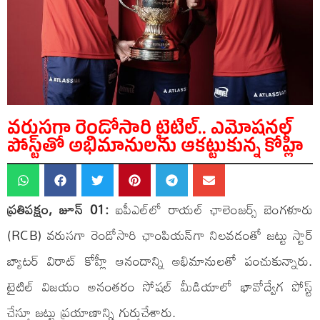
వరుసగా రెండోసారి టైటిల్.. ఎమోషనల్
పోస్ట్‌తో అభిమానులను ఆకట్టుకున్న కోహ్లీ
ప్రతిపక్షం, జూన్ 01:
ఐపీఎల్‌లో రాయల్ ఛాలెంజర్స్ బెంగళూరు
(RCB) వరుసగా రెండోసారి ఛాంపియన్‌గా నిలవడంతో జట్టు స్టార్
బ్యాటర్ విరాట్ కోహ్లీ ఆనందాన్ని అభిమానులతో పంచుకున్నారు.
టైటిల్ విజయం అనంతరం సోషల్ మీడియాలో భావోద్వేగ పోస్ట్
చేస్తూ జట్టు ప్రయాణాన్ని గుర్తుచేశారు.