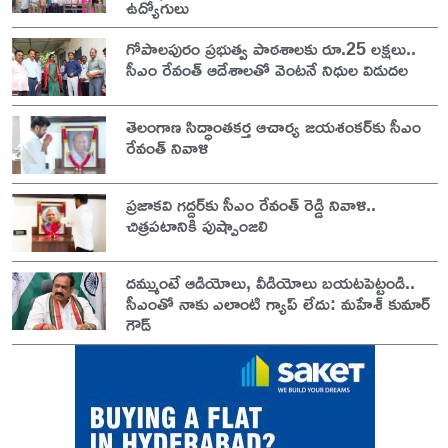
ఉద్యోగులు
గోపాలపురం ప్రభుత్వ పాఠశాలకు రూ.25 లక్షలు..
సీఎం రేవంత్ ఆదేశాలతో వెంటనే నిధుల విడుదల
తెలంగాణ సిద్ధాంతకర్త ఆచార్య జయశంకర్‌కు సీఎం
రేవంత్ నివాళి
ప్రజాకవి గద్దర్‌కు సీఎం రేవంత్ రెడ్డి నివాళి..
చిత్రపటానికి పుష్పాంజలి
దమ్ముంటే ఆడియోలు, వీడియోలు బయటపెట్టండి..
సీఎంతో నాకు ఎలాంటి గ్యాప్ లేదు: మహేశ్ కుమార్
గౌడ్