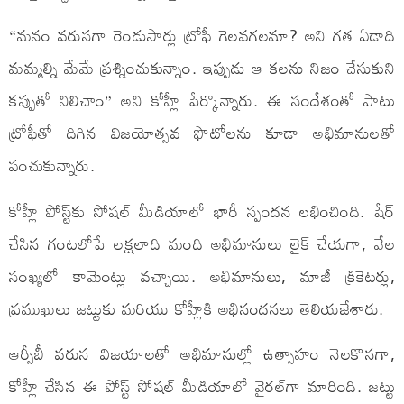
“మనం వరుసగా రెండుసార్లు ట్రోఫీ గెలవగలమా? అని గత ఏడాది
మమ్మల్ని మేమే ప్రశ్నించుకున్నాం. ఇప్పుడు ఆ కలను నిజం చేసుకుని
కప్పుతో నిలిచాం” అని కోహ్లీ పేర్కొన్నారు. ఈ సందేశంతో పాటు
ట్రోఫీతో దిగిన విజయోత్సవ ఫొటోలను కూడా అభిమానులతో
పంచుకున్నారు.
కోహ్లీ పోస్ట్‌కు సోషల్ మీడియాలో భారీ స్పందన లభించింది. షేర్
చేసిన గంటలోపే లక్షలాది మంది అభిమానులు లైక్ చేయగా, వేల
సంఖ్యలో కామెంట్లు వచ్చాయి. అభిమానులు, మాజీ క్రికెటర్లు,
ప్రముఖులు జట్టుకు మరియు కోహ్లీకి అభినందనలు తెలియజేశారు.
ఆర్సీబీ వరుస విజయాలతో అభిమానుల్లో ఉత్సాహం నెలకొనగా,
కోహ్లీ చేసిన ఈ పోస్ట్ సోషల్ మీడియాలో వైరల్‌గా మారింది. జట్టు