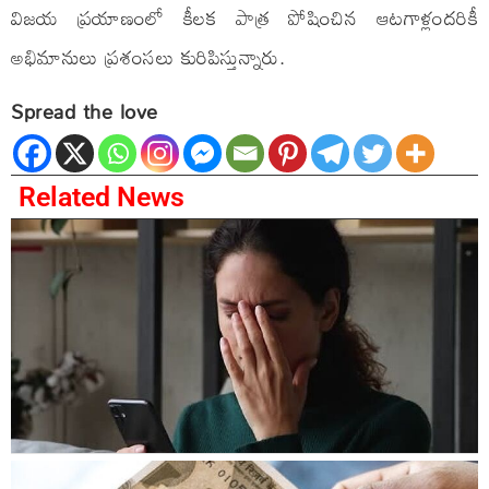
విజయ ప్రయాణంలో కీలక పాత్ర పోషించిన ఆటగాళ్లందరికీ
అభిమానులు ప్రశంసలు కురిపిస్తున్నారు.
Spread the love
Related News