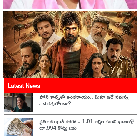
Latest News
ఫోన్ కాల్స్‌లో అంతరాయం.. మీకూ ఇదే సమస్య
ఎదురవుతోందా?
రైతులకు భారీ ఊరట.. 1.01 లక్షల మంది ఖాతాల్లో
రూ.994 కోట్లు జమ