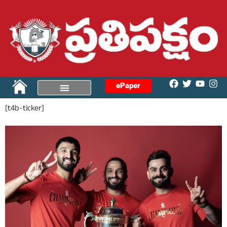
ePaper
[t4b-ticker]